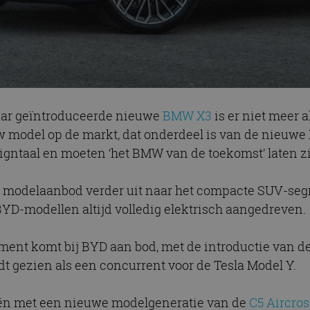
jaar geïntroduceerde nieuwe
BMW X3
is er niet meer a
w model op de markt, dat onderdeel is van de nieuwe
gntaal en moeten ‘het BMW van de toekomst’ laten z
n modelaanbod verder uit naar het compacte SUV-se
BYD-modellen altijd volledig elektrisch aangedreven.
ent komt bij BYD aan bod, met de introductie van d
dt gezien als een concurrent voor de Tesla Model Y.
oën met een nieuwe modelgeneratie van de
C5 Aircros