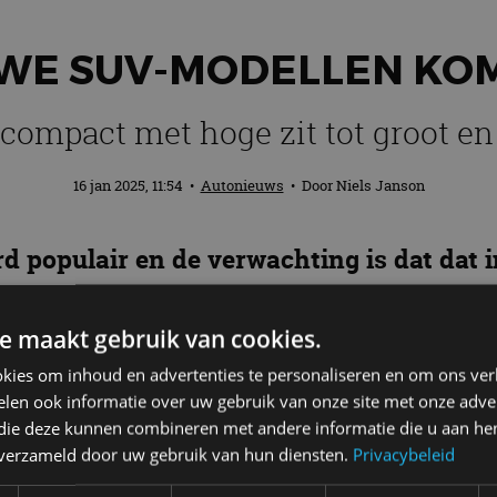
WE SUV-MODELLEN KOM
compact met hoge zit tot groot en
16 jan 2025, 11:54
•
Autonieuws
• Door
Niels Janson
 populair en de verwachting is dat dat i
ellen op de markt. We zetten ze voor je 
e maakt gebruik van cookies.
ratie leken te raken, maar inmiddels zijn ze juist niet
kies om inhoud en advertenties te personaliseren en om ons ver
abrikanten een SUV genoemd om extra interesse van po
len ook informatie over uw gebruik van onze site met onze adver
-achtige modellen op de markt. Hieronder zetten w
 die deze kunnen combineren met andere informatie die u aan hen
volgorde.
n verzameld door uw gebruik van hun diensten.
Privacybeleid