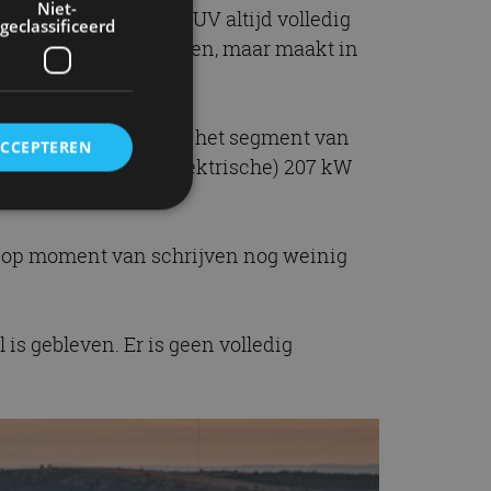
Niet-
arth is de compacte SUV altijd volledig
geclassificeerd
d vorig jaar te bestellen, maar maakt in
zich voor het eerst in het segment van
ACCEPTEREN
ndrijving. Met de (elektrische) 207 kW
s op moment van schrijven nog weinig
rd
elding en
is gebleven. Er is geen volledig
ervice om
es van de bezoeker
unen van de
den van