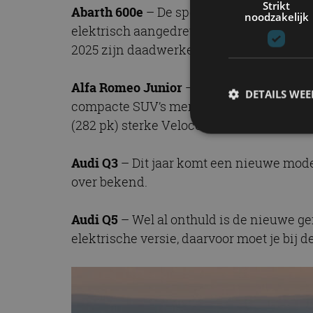
Strikt
Abarth 600e
– De sportuitvoering van de 
noodzakelijk
elektrisch aangedreven, met 175 kW (240 p
2025 zijn daadwerkelijke marktdebuut.
Alfa Romeo Junior
– Hetzelfde geldt voo
DETAILS WE
compacte SUV’s mengt. Met keuze uit een 
(282 pk) sterke Veloce-uitvoering wordt o
Audi Q3
– Dit jaar komt een nieuwe mode
S
over bekend.
Strikt noodzakelijke
accountbeheer. De we
Audi Q5
– Wel al onthuld is de nieuwe gen
Naam
elektrische versie, daarvoor moet je bij 
cf_clearance