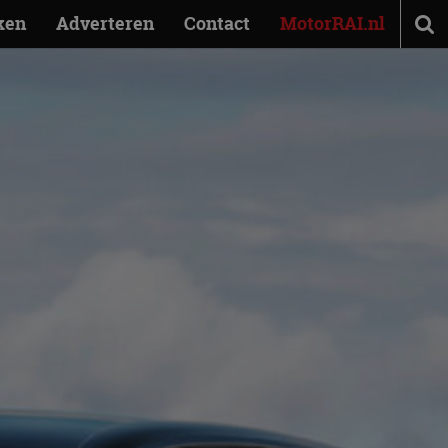
ken
Adverteren
Contact
MotorRAI.nl