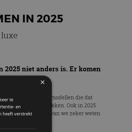
EN IN 2025
 luxe
n 2025 niet anders is. Er komen
op een rij.
×
 aan te slepen. Zelfs modellen die dat
keer te
tentiële kopers te wekken. Ook in 2025
tentie- en
e alle modellen waarvan we zeker weten
 heeft verstrekt