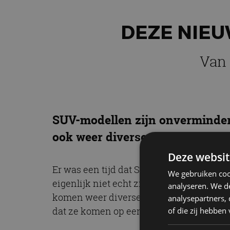
DEZE NIEU
Van 
SUV-modellen zijn onverminderd
ook weer diverse nieuwe SUV-mod
Deze websit
Er was een tijd dat SUV-modellen uit de g
We gebruiken coo
eigenlijk niet echt zijn, worden door f
analyseren. We de
komen weer diverse nieuwe SUV’s en SUV
analysepartners,
dat ze komen op een rij, op alfabetische 
of die zij hebbe