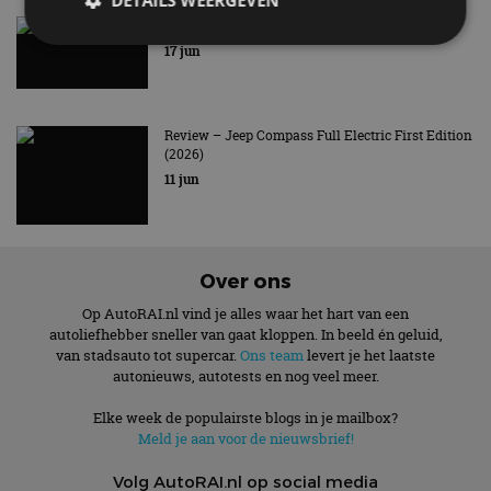
DETAILS WEERGEVEN
Review – Lancia Ypsilon HF (2026)
17 jun
Strikt noodzakelijk
Prestatie
Targeting
Functioneel
Niet-geclassificeerd
Review – Jeep Compass Full Electric First Edition
(2026)
Strikt noodzakelijke cookies maken de
kernfunctionaliteiten van de website mogelijk, zoals
11 jun
gebruikersaanmelding en accountbeheer. De
website kan niet goed worden gebruikt zonder de
strikt noodzakelijke cookies.
Aanbieder
/
Naam
Vervaldatum
Omschrijv
Over ons
Domein
Op AutoRAI.nl vind je alles waar het hart van een
cf_clearance
1 jaar
Deze cooki
Cloudflare,
gebruikt d
Inc.
autoliefhebber sneller van gaat kloppen. In beeld én geluid,
CloudFlare
.autorai.nl
van stadsauto tot supercar.
Ons team
levert je het laatste
vertrouwd
autonieuws, autotests en nog veel meer.
te identific
beveiligin
op basis va
Elke week de populairste blogs in je mailbox?
adres van 
te omzeilen
Meld je aan voor de nieuwsbrief!
essentieel 
ondersteu
Volg AutoRAI.nl op social media
veiligheid 