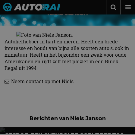
Niels Janson
Autonieuws
Podcast
Autoliefhebber in hart en nieren. Heeft een brede
Autotests
interesse en houdt van bijna alle soorten auto's, ook in
Automerken
miniatuur. Heeft in het bijzonder een zwak voor oude
Amerikanen en rijdt zelf met plezier in een Buick
Adverteren
Regal uit 1994.
Contact
Neem contact op met Niels
MotorRAI.nl
Berichten van Niels Janson
GESPOT: EEN CHEVROLET CORVETTE Z06