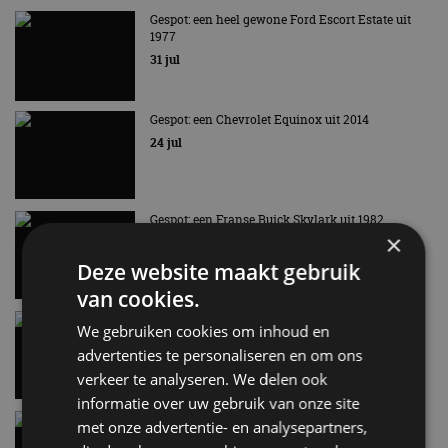
Gespot: een heel gewone Ford Escort Estate uit
Little red Corvette
1977
31 jul
Gespot: een Chevrolet Equinox uit 2014
24 jul
Gespot: een Franse Buick Skylark uit 1982
×
17 jul
Deze website maakt gebruik
van cookies.
Gespot: een Citroën C15 RE Familiale uit 1995
We gebruiken cookies om inhoud en
10 jul
advertenties te personaliseren en om ons
verkeer te analyseren. We delen ook
informatie over uw gebruik van onze site
Review – Alpine A110 (2026)
met onze advertentie- en analysepartners,
3 jul