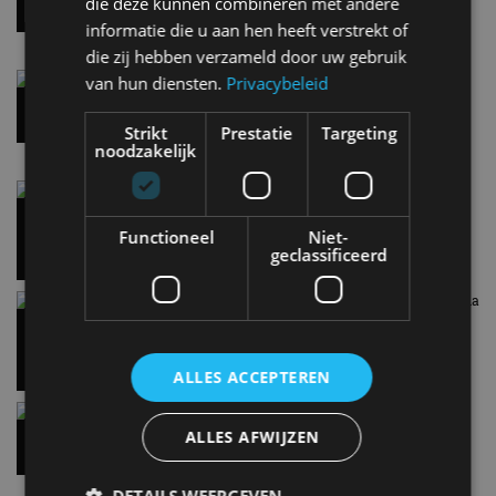
die deze kunnen combineren met andere
informatie die u aan hen heeft verstrekt of
die zij hebben verzameld door uw gebruik
Gespot: een Ford Taunus uit 1971
van hun diensten.
Privacybeleid
3 jul
Strikt
Prestatie
Targeting
noodzakelijk
Gespot: een origineel Nederlandse Ford Freestar
26 jun
Functioneel
Niet-
geclassificeerd
Review – Alfa Romeo Tonale Sport Speciale Ibrida
(2026)
24 jun
ALLES ACCEPTEREN
Gespot: een Fisker Ocean!
ALLES AFWIJZEN
19 jun