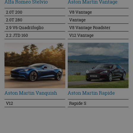
Alfa Romeo Stelvio
Aston Martin Vantage
Aiways
2.0T 200
V8 Vantage
Cupra
2.0T 280
Vantage
Lynk & Co
2.9 V6 Quadrifoglio
V8 Vantage Roadster
BYD
2.2 JTD 160
V12 Vantage
VinFast
NIO
Hongqi
Lucid
Ineos
XPeng
Micro Mobility Systems
Aston Martin Vanquish
Aston Martin Rapide
Fisker
V12
Rapide S
KG Mobility
Leapmotor
Dongfeng
Firefly