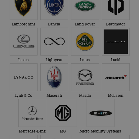
Lamborghini
Lancia
Land Rover
Leapmotor
Lexus
Lightyear
Lotus
Lucid
Lynk & Co
Maserati
Mazda
McLaren
Mercedes-Benz
MG
Micro Mobility Systems