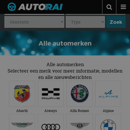
Autonieuws
Podcast
Autotests
Alle automerken
Automerken
Adverteren
Alle automerken
Selecteer een merk voor meer informatie, modellen
Contact
en alle nieuwsberichten
MotorRAI.nl
Abarth
Aiways
Alfa Romeo
Alpine