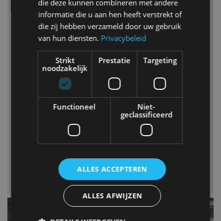
die deze kunnen combineren met andere
informatie die u aan hen heeft verstrekt of
die zij hebben verzameld door uw gebruik
van hun diensten.
Privacybeleid
Zoeken
Strikt
Prestatie
Targeting
noodzakelijk
Merk
Abarth
Brandstof
Functioneel
Niet-
Alfa Romeo
geclassificeerd
Benzine
Aston Martin
Bestelbaar
Diesel
Audi
Ja
Aandrijflijn
Bentley
Nee
Elektrische auto
BMW
ALLES ACCEPTEREN
Filter
Plug-in Hybrid
Bugatti
Hybrid
Cadillac
ALLES AFWIJZEN
Brandstof
Chevrolet
Citroën