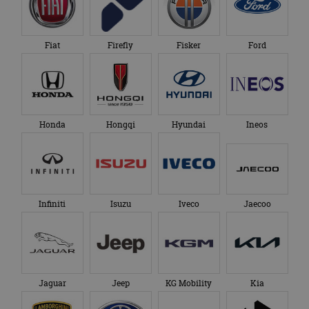
Fiat
Firefly
Fisker
Ford
Honda
Hongqi
Hyundai
Ineos
Infiniti
Isuzu
Iveco
Jaecoo
Jaguar
Jeep
KG Mobility
Kia