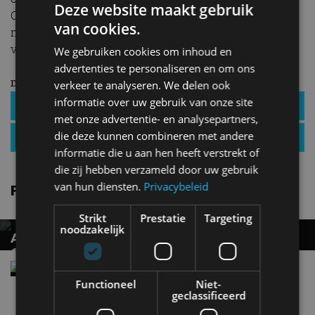
Deze website maakt gebruik
Qua specificaties legt het model geen nieuwe
van cookies.
maatstaven, maar het zijn wel interessante waarden
voor deze prijsklasse.
We gebruiken cookies om inhoud en
advertenties te personaliseren en om ons
meer Firefly
verkeer te analyseren. We delen ook
informatie over uw gebruik van onze site
Firefly modellen
met onze advertentie- en analysepartners,
die deze kunnen combineren met andere
Firefly nieuws
informatie die u aan hen heeft verstrekt of
die zij hebben verzameld door uw gebruik
van hun diensten.
Privacybeleid
Firefly nieuws
Strikt
Prestatie
Targeting
noodzakelijk
AUTORAI PODCAST #48 – MARK HEILIGERS
OVER DE NIEUWE FIREFLY
Firefly heeft nu ook voorverwarming van de
batterij
Functioneel
Niet-
geclassificeerd
dec 2025