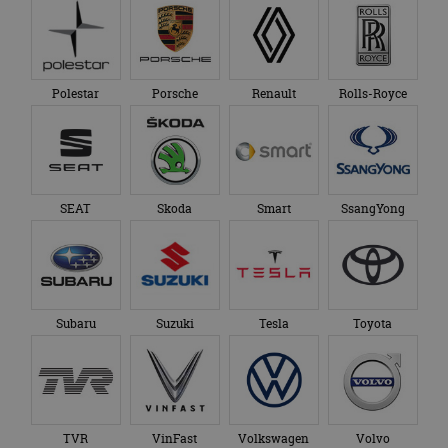
Polestar
Porsche
Renault
Rolls-Royce
SEAT
Skoda
Smart
SsangYong
Subaru
Suzuki
Tesla
Toyota
TVR
VinFast
Volkswagen
Volvo