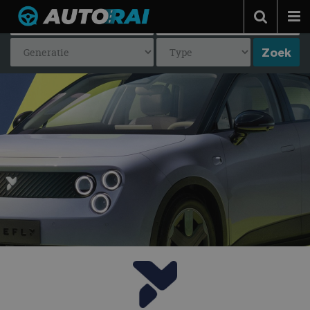
Autonieuws
Podcast
Autotests
Automerken
Adverteren
Contact
MotorRAI.nl