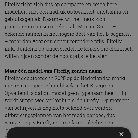
Firefly richt zich dus op compacte en betaalbare
modellen, met een nadruk op kwaliteit, uitstraling en
gebruiksgemak. Daarmee wil het merk zich
positioneren tussen spelers als Mini en Smart –
bekende namen in het hogere deel van het B-segment
– maar dan voor een concurrerendere prijs. Firefly
mikt duidelijk op jonge, stedelijke kopers die elektrisch
willen rijden zonder de hoofdprijs te betalen.
Maar één model van Firefly, zonder naam
Firefly debuteerde in 2025 op de Nederlandse markt
met een compacte hatchback in het B-segment.
Opvallend is dat dit model geen typenaam heeft. Hij
wordt simpelweg verkocht als ‘de Firefly’. Op moment
van schrijven is nog niets bekend over verdere
uitbreidingsplannen van het modelaanbod, dus
vooralsnog is Firefly een merk met slechts één
‘naamloos’ model. Net als de modellen van NIO zelf is
×
ook de Firefly altijd volledig elektrisch aangedreven.