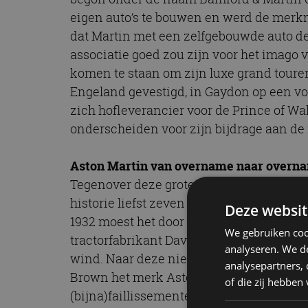
eigen auto’s te bouwen en werd de merkn
dat Martin met een zelfgebouwde auto de
associatie goed zou zijn voor het imago 
komen te staan om zijn luxe grand tourers 
Engeland gevestigd, in Gaydon op een v
zich hofleverancier voor de Prince of W
onderscheiden voor zijn bijdrage aan de 
Aston Martin van overname naar overn
Tegenover deze grote hoogtepunten staan 
historie liefst zeven keer failliet gegaan
Deze websit
1932 moest het door een investeerder wor
We gebruiken coo
tractorfabrikant David Brown het merk ov
analyseren. We de
wind. Naar deze nieuwe eigenaar zijn oo
analysepartners,
Brown het merk Aston Martin en brak er 
of die zij hebbe
(bijna)faillissementen en overnames. In 