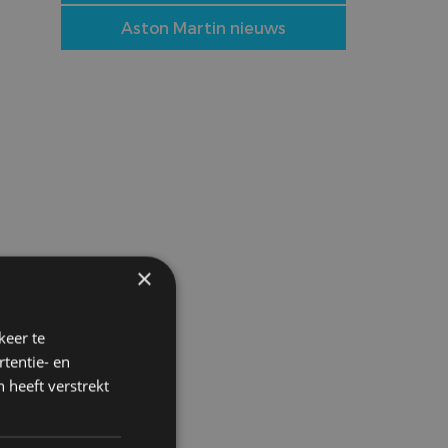
Aston Martin nieuws
×
keer te
tentie- en
 heeft verstrekt