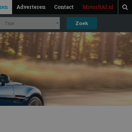
ken
Adverteren
Contact
MotorRAI.nl