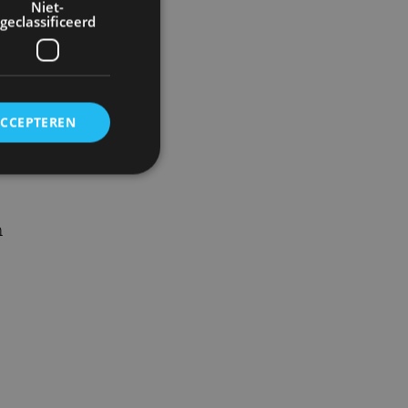
Niet-
geclassificeerd
n
ACCEPTEREN
rd
m
elding en
ervice om
es van de bezoeker
unen van de
den van