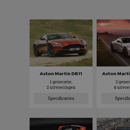
Aston Martin DB11
Aston Mart
1 generatie,
2 gener
2 uitvoeringen
4 uitvo
Specificaties
Specifi