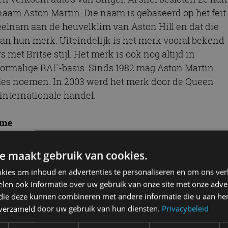
aam Aston Martin. Die naam is gebaseerd op het feit
elnam aan de heuvelklim van Aston Hill en dat die
van hun merk. Uiteindelijk is het merk vooral bekend
met Britse stijl. Het merk is ook nog altijd in
oormalige RAF-basis. Sinds 1982 mag Aston Martin
ales noemen. In 2003 werd het merk door de Queen
internationale handel.
ame
echter ook diepe dalen. Het merk is in zijn rijke
. In 1924 en 1925 wisselde het merk van eigenaar en in
e maakt gebruik van cookies.
den gered. Pas vanaf 1947, toen industrieel en
kies om inhoud en advertenties te personaliseren en om ons ver
ernam, ging het Aston Martin enige tijd voor de
len ook informatie over uw gebruik van onze site met onze adver
k de latere DB-modellen vernoemd. In 1972 verkocht
 die deze kunnen combineren met andere informatie die u aan hen
weer een periode aan van vallen en opstaan,
n verzameld door uw gebruik van hun diensten.
Privacybeleid
1975 wisselde het alweer van eigenaar en nog eens in