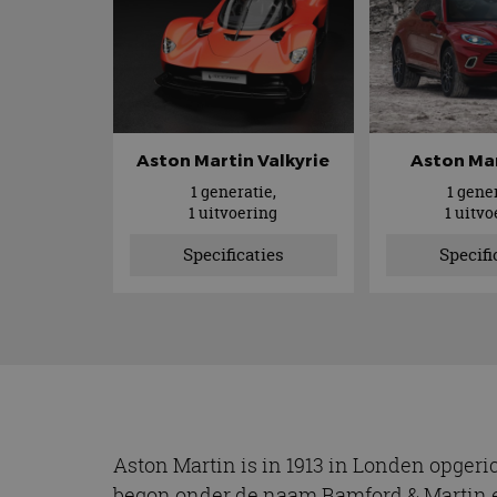
Aston Martin Valkyrie
Aston Ma
1 generatie,
1 gener
1 uitvoering
1 uitvo
Specificaties
Specifi
Aston Martin is in 1913 in Londen opgeri
begon onder de naam Bamford & Martin en