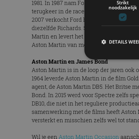
1981. In 1987 nam Ford het merk Aston Ma
Strikt
noodzakelijk
terugkeer in de racerij aan, in samenwe
2007 verkocht Ford het merk voor het gr
diezelfde Richards. Sinds 2013 heeft Me
Martin en levert het motoren elektronica
DETAILS WE
Aston Martin van meer Mercedes-Benz-
Aston Martin en James Bond
Aston Martin is in de loop der jaren oo
S
1964 leverde Aston Martin in de film Gol
Strikt noodzakelijke
agent, de Aston Martin DB5. Het Britse m
accountbeheer. De we
Bond. In 2015 werd voor Spectre zelfs s
Naam
DB10, die niet in het reguliere product
samenwerking met de films heeft Aston Ma
cf_clearance
versterkt en misschien zelfs wel tot stan
Wil je een
Aston Martin Occasion
aanscha