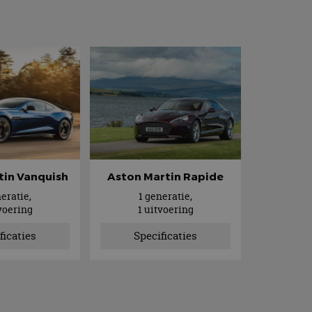
tin Vanquish
Aston Martin Rapide
neratie,
1 generatie,
tvoering
1 uitvoering
ficaties
Specificaties