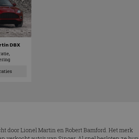
rtin DBX
atie,
ering
caties
cht door Lionel Martin en Robert Bamford. Het merk
 verkocht auto’s van Singer. Al snel besloten ze hun