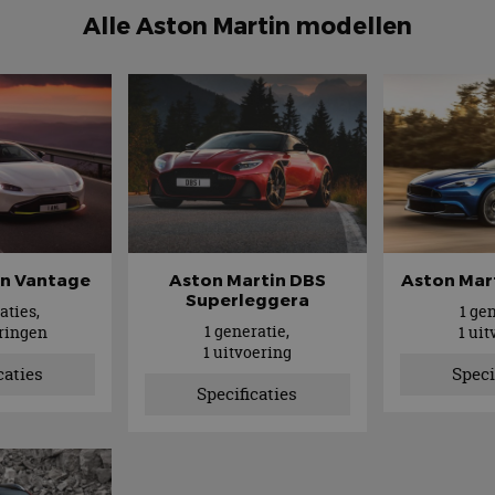
Alle Aston Martin modellen
in Vantage
Aston Martin DBS
Aston Mar
Superleggera
aties,
1 ge
1 generatie,
eringen
1 ui
1 uitvoering
caties
Speci
Specificaties