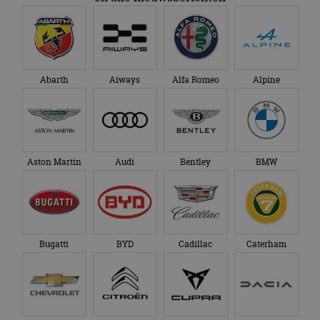
Abarth
Aiways
Alfa Romeo
Alpine
Aston Martin
Audi
Bentley
BMW
Bugatti
BYD
Cadillac
Caterham