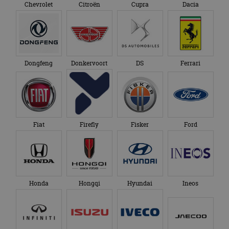
Chevrolet
Citroën
Cupra
Dacia
Dongfeng
Donkervoort
DS
Ferrari
Fiat
Firefly
Fisker
Ford
Honda
Hongqi
Hyundai
Ineos