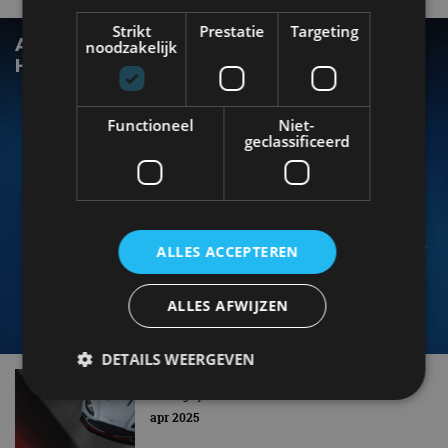
Strikt
Prestatie
Targeting
ASTON MARTIN DB12 S ZET DE DB12
noodzakelijk
HELEMAAL OP SCHERP
Functioneel
Niet-
geclassificeerd
ALLES ACCEPTEREN
ALLES AFWIJZEN
DETAILS WEERGEVEN
Aston Martin DBX S (2025): als 20 pk extra
belangrijk is
apr 2025
Strikt noodzakelijk
Prestatie
Targeting