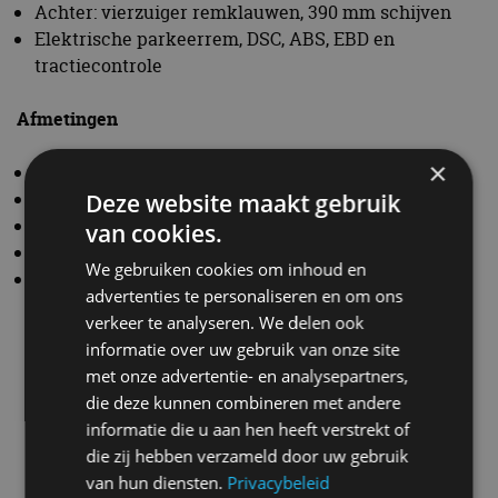
Achter: vierzuiger remklauwen, 390 mm schijven
Elektrische parkeerrem, DSC, ABS, EBD en
tractiecontrole
Afmetingen
×
Hoogte: 1.161 mm
Breedte (incl. spiegels): 2.208 mm
Deze website maakt gebruik
Lengte: 4.727 mm
van cookies.
Wielbasis: 2.760 mm
We gebruiken cookies om inhoud en
Gewicht: 1.655 kg (droog gewicht met lichte opties)
advertenties te personaliseren en om ons
verkeer te analyseren. We delen ook
informatie over uw gebruik van onze site
met onze advertentie- en analysepartners,
die deze kunnen combineren met andere
informatie die u aan hen heeft verstrekt of
Aston Martin
Valhalla
die zij hebben verzameld door uw gebruik
van hun diensten.
Privacybeleid
Gerelateerde berichten