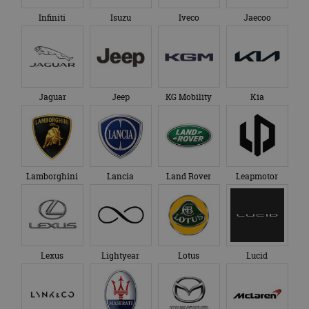
Infiniti
Isuzu
Iveco
Jaecoo
Jaguar
Jeep
KG Mobility
Kia
Lamborghini
Lancia
Land Rover
Leapmotor
Lexus
Lightyear
Lotus
Lucid