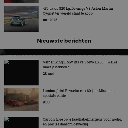
Functioneel
Niet-geclassificeerd
430 pk op 820 kg: De enige V8 Aston Martin
Cygnet ter wereld staat te koop
Strikt noodzakelijke cookies maken de
mrt 2025
kernfunctionaliteiten van de website mogelijk, zoals
gebruikersaanmelding en accountbeheer. De
website kan niet goed worden gebruikt zonder de
strikt noodzakelijke cookies.
Nieuwste berichten
Aanbieder
/
Naam
Vervaldatum
Omschrijv
Domein
MET KORTING NAAR EV EXPERIENCE 2026?
cf_clearance
1 jaar
Deze cooki
Cloudflare,
gebruikt d
Inc.
AUTORAI REGELT HET!
Vergelijking: BMW iX3 vs Volvo EX60 – Welke
CloudFlare
.autorai.nl
moet je hebben?
vertrouwd
EV Experience 2026 van 24 tot 26 september
te identific
28 mei
beveiligin
op basis va
adres van 
te omzeilen
Lamborghini Revuelto eert 60 jaar Miura met
essentieel 
speciale editie
ondersteu
veiligheid 
9:33
website fun
het bieden
beschermi
kwaadaard
Carbon fibre op je laadkabel: nergens voor nodig,
bezoekers.
en precies daarom geweldig