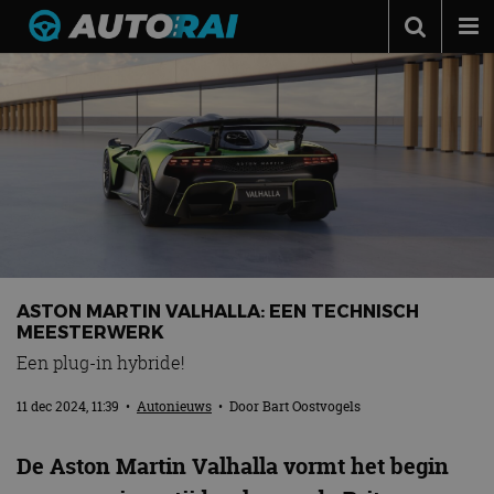
Autonieuws
Podcast
Autotests
Automerken
Adverteren
Contact
ASTON MARTIN VALHALLA: EEN TECHNISCH
MotorRAI.nl
MEESTERWERK
Een plug-in hybride!
11 dec 2024, 11:39
•
Autonieuws
• Door
Bart Oostvogels
De Aston Martin Valhalla vormt het begin