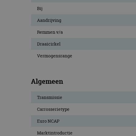
CookieScriptConse
Bij
Aandrijving
Naam
Remmen v/a
Naam
omx_consent
Aanbiede
Naam
Draaicirkel
Domein
g_id_202604151153
_ga
_fbp
Meta Pla
Vermogensrange
Inc.
.autorai.n
_gcl_au
Google L
.autorai.n
Algemeen
_ga_SC6JKZPPKY
IDE
Google L
.doublecl
Transmissie
Carrosserietype
Euro NCAP
Marktintroductie