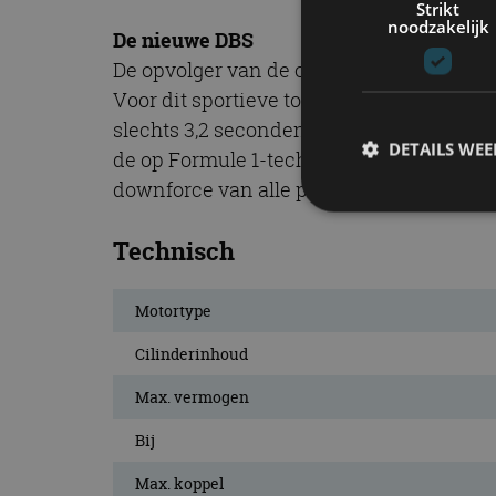
Strikt
noodzakelijk
De nieuwe DBS
De opvolger van de op de DB9 gebaseerde
Voor dit sportieve topmodel is het vermo
slechts 3,2 seconden is de 100 km/h berei
DETAILS WE
de op Formule 1-techniek gebaseerde dub
downforce van alle productie-Aston Marti
Technisch
S
Strikt noodzakelijke
Motortype
accountbeheer. De we
Cilinderinhoud
Naam
Max. vermogen
cf_clearance
Bij
Max. koppel