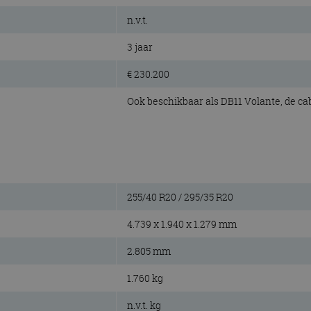
n.v.t.
3 jaar
€ 230.200
Ook beschikbaar als DB11 Volante, de cab
255/40 R20 / 295/35 R20
4.739 x 1.940 x 1.279 mm
2.805 mm
1.760 kg
n.v.t. kg