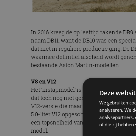
In 2016 kreeg de op leeftijd rakende DB9 e
naam DB11, want de DB10 was een specia
dat niet in reguliere productie ging. De
waarmee definitief afscheid wordt geno
bestaande Aston Martin-modellen.
V8 en V12
Het ‘instapmodel’ is met een 503 pk sterk
Deze websit
dat toch nog niet genoeg, dan moet men
We gebruiken coo
V12-versie die maar 18 maanden in produ
analyseren. We de
5.0-liter V12 opgeschroefd tot 630 pk, wat
analysepartners,
een topsnelheid van 335 km/h. Verder is 
of die zij hebbe
model.