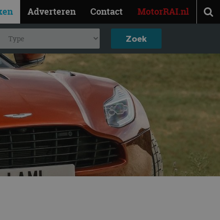
ken
Adverteren
Contact
MotorRAI.nl