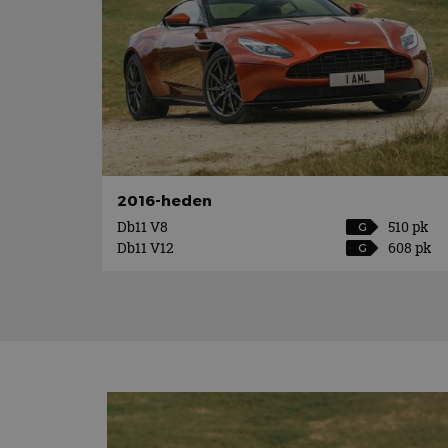
2016-heden
Db11 V8
510 pk
G
Db11 V12
608 pk
G