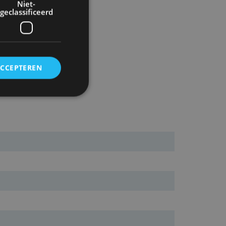
Niet-
geclassificeerd
ACCEPTEREN
rd
elding en
ervice om
es van de bezoeker
unen van de
den van