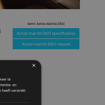
meer Aston martin Db11
l
Aston martin Db11 specificaties
Aston martin Db11 nieuws
×
keer te
e
tentie- en
 heeft verstrekt