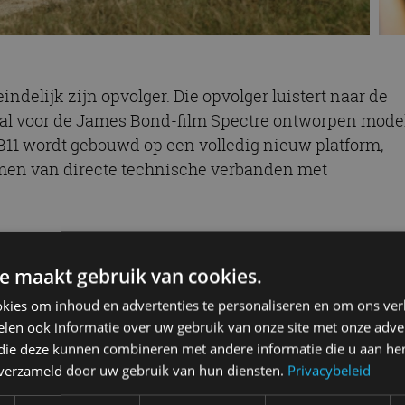
indelijk zijn opvolger. Die opvolger luistert naar de
al voor de James Bond-film Spectre ontworpen mode
 DB11 wordt gebouwd op een volledig nieuw platform,
men van directe technische verbanden met
e 4.0-liter V8 al niet bepaald zwak gemotoriseerd. Is
e maakt gebruik van cookies.
 doorsparen voor de AMR, de opvolger van de gewone
kies om inhoud en advertenties te personaliseren en om ons ver
ctie is geweest. Voor de AMR is het vermogen van d
len ook informatie over uw gebruik van onze site met onze adver
 goed is voor een 0-100-sprint in zo’n 3,5 seconden en
 die deze kunnen combineren met andere informatie die u aan hen
er nog de DB11 Volante, een open versie van het V8-
n verzameld door uw gebruik van hun diensten.
Privacybeleid