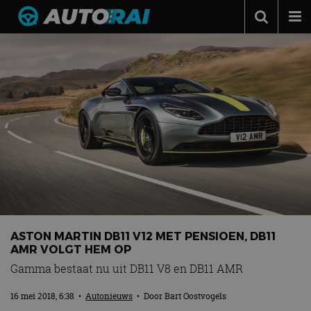
Autonieuws
Podcast
Autotests
Automerken
Adverteren
Contact
MotorRAI.nl
ASTON MARTIN DB11 V12 MET PENSIOEN, DB11
AMR VOLGT HEM OP
Gamma bestaat nu uit DB11 V8 en DB11 AMR
16 mei 2018, 6:38
•
Autonieuws
• Door
Bart Oostvogels