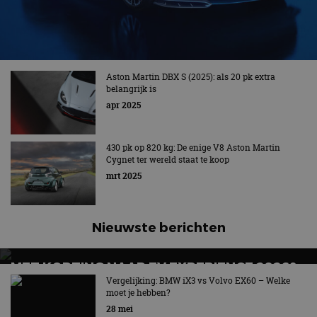
Aston Martin DBX S (2025): als 20 pk extra
belangrijk is
apr 2025
430 pk op 820 kg: De enige V8 Aston Martin
Cygnet ter wereld staat te koop
mrt 2025
Nieuwste berichten
MET KORTING NAAR EV EXPERIENCE 2026?
AUTORAI REGELT HET!
Vergelijking: BMW iX3 vs Volvo EX60 – Welke
moet je hebben?
EV Experience 2026 van 24 tot 26 september
28 mei