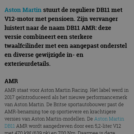
Aston Martin
stuurt de reguliere DB11 met
V12-motor met pensioen. Zijn vervanger
luistert naar de naam DB11 AMR: deze
versie
combineert een sterkere
twaalfcilinder met een aangepast onderstel
en diverse gewijzigde in- en
exterieurdetails.
AMR
AMR staat voor Aston Martin Racing. Het label werd in
2017 geïntroduceerd als het nieuwe performancemerk
van Aston Martin. De Britse sportautobouwer past de
AMR-benaming toe op sportievere en krachtigere
versies van Aston Martin-modellen. De
Aston Martin
DB11
AMR wordt aangedreven door een 5,2-liter V12
met 470 kW (639 pk) en 700 Nm. Daarmee is deze