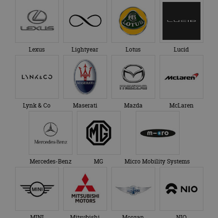
Lexus
Lightyear
Lotus
Lucid
Lynk & Co
Maserati
Mazda
McLaren
Mercedes-Benz
MG
Micro Mobility Systems
MINI
Mitsubishi
Morgan
NIO