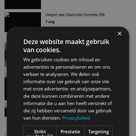
Gespot: een Chevrolet Corvette Z06
7 aug
×
Deze website maakt gebruik
Lamborghini Revuelto eert 60 jaar Miura met
van cookies.
speciale editie
6 aug
We gebruiken cookies om inhoud en
advertenties te personaliseren en om ons
verkeer te analyseren. We delen ook
Carbon fibre op je laadkabel: nergens voor nodig,
en precies daarom geweldig
informatie over uw gebruik van onze site
5 aug
met onze advertentie- en analysepartners,
die deze kunnen combineren met andere
informatie die u aan hen heeft verstrekt of
Hennessey Blackbird krijgt atmosferische V8 en
die zij hebben verzameld door uw gebruik
handbak: soms is eenvoud leuker
van hun diensten.
Privacybeleid
5 aug
Strikt
Prestatie
Targeting