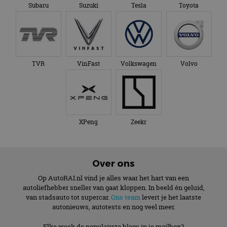
Subaru
Suzuki
Tesla
Toyota
TVR
VinFast
Volkswagen
Volvo
XPeng
Zeekr
Over ons
Op AutoRAI.nl vind je alles waar het hart van een
autoliefhebber sneller van gaat kloppen. In beeld én geluid,
van stadsauto tot supercar.
Ons team
levert je het laatste
autonieuws, autotests en nog veel meer.
Elke week de populairste blogs in je mailbox?