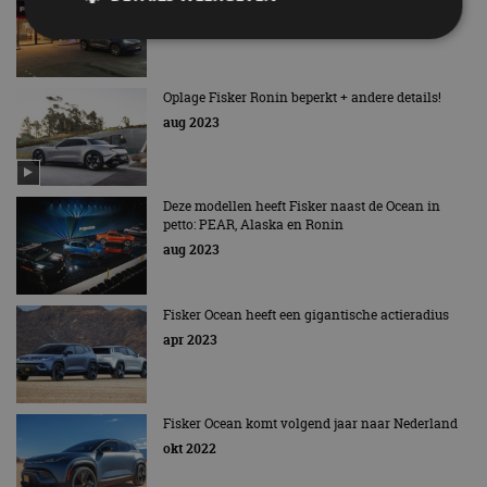
Altijd zeldzaam gebleven
dec 2023
Strikt noodzakelijk
Prestatie
Targeting
Oplage Fisker Ronin beperkt + andere details!
Functioneel
Niet-geclassificeerd
aug 2023
Strikt noodzakelijke cookies maken de
kernfunctionaliteiten van de website mogelijk, zoals
gebruikersaanmelding en accountbeheer. De
Deze modellen heeft Fisker naast de Ocean in
website kan niet goed worden gebruikt zonder de
strikt noodzakelijke cookies.
petto: PEAR, Alaska en Ronin
aug 2023
Aanbieder
/
Naam
Vervaldatum
Omschrijv
Domein
cf_clearance
1 jaar
Deze cooki
Cloudflare,
Fisker Ocean heeft een gigantische actieradius
gebruikt d
Inc.
CloudFlare
.autorai.nl
apr 2023
vertrouwd
te identific
beveiligin
op basis va
adres van 
Fisker Ocean komt volgend jaar naar Nederland
te omzeilen
essentieel 
okt 2022
ondersteu
veiligheid 