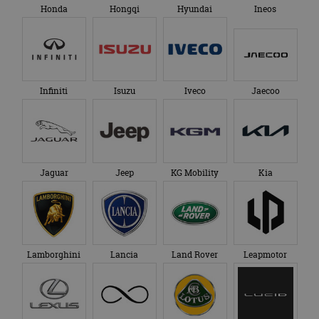
Honda
Hongqi
Hyundai
Ineos
Infiniti
Isuzu
Iveco
Jaecoo
Jaguar
Jeep
KG Mobility
Kia
Lamborghini
Lancia
Land Rover
Leapmotor