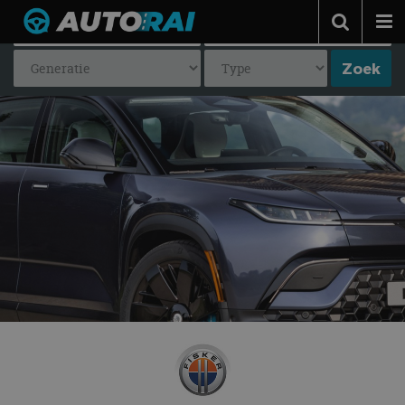
Autonieuws
Podcast
Autotests
Automerken
Adverteren
Contact
MotorRAI.nl