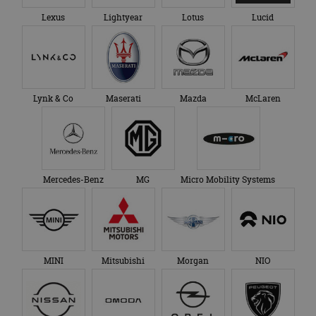
Lexus
Lightyear
Lotus
Lucid
Lynk & Co
Maserati
Mazda
McLaren
Mercedes-Benz
MG
Micro Mobility Systems
MINI
Mitsubishi
Morgan
NIO