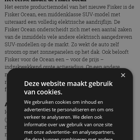
Het eerste productiemodel van het nieuwe Fisker is de
Fisker Ocean, een middenklasse SUV-model met
uiteraard een volledig elektrische aandrijflijn. De
Fisker Ocean onderscheidt zich met een aantal zaken
van de inmiddels vele andere elektrisch aangedreven
SUV-modellen op de markt. Zo wekt de auto zelf
stroom op met zonnepanelen op het dak. Ook belooft
Fisker voor de Ocean een – voor de prijs –
indrukwekkend grote actieradius. Op een andere
×
manier opvallend is California Mode, waarbij alle
ramen behalve de voorruit openen voor extra veel
Deze website maakt gebruik
frisse lucht in het interieur.
van cookies.
We gebruiken cookies om inhoud en
Andere Fisker-modellen
advertenties te personaliseren en om ons
Hoewel de Fisker Ocean op moment van schrijven
verkeer te analyseren. We delen ook
(januari 2024) het enige productiemodel is van het
informatie over uw gebruik van onze site
nieuwe Fisker, wordt hard gewerkt aan meer nieuwe
met onze advertentie- en analysepartners,
modellen. De meeste daarvan zijn zelfs al bijna
die deze kunnen combineren met andere