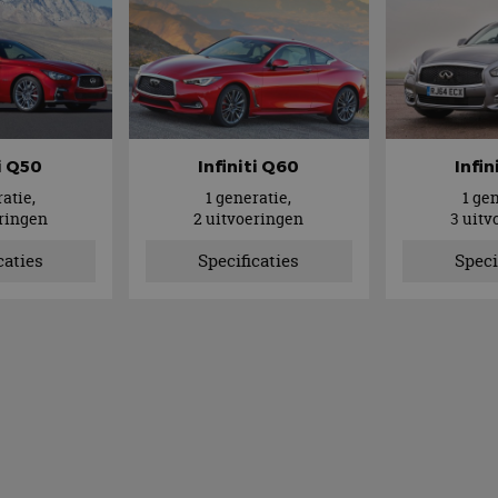
ti Q50
Infiniti Q60
Infin
atie,
1 generatie,
1 ge
eringen
2 uitvoeringen
3 uitv
caties
Specificaties
Speci