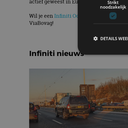
actief geweest in Europa.
Strikt
noodzakelijk
Wil je een
Infiniti Occasion
aanschaffen?
ViaBovag!
DETAILS WE
Infiniti nieuws
S
Strikt noodzakelijke
accountbeheer. De we
Naam
cf_clearance