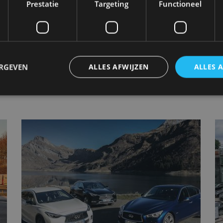
Prestatie
Targeting
Functioneel
 Neem dan eens een kijkje op de website van
ERGEVEN
ALLES AFWIJZEN
ALLES 
trikt noodzakelijk
Prestatie
Targeting
Functioneel
Niet-geclassificee
 cookies maken de kernfunctionaliteiten van de website mogelijk, zoals gebruikersaanm
bsite kan niet goed worden gebruikt zonder de strikt noodzakelijke cookies.
Aanbieder
/
Vervaldatum
Omschrijving
Domein
1 jaar
Deze cookie wordt gebruikt door de CloudFlare-s
Cloudflare,
vertrouwd webverkeer te identificeren en alle
Inc.
beveiligingsbeperkingen op basis van het IP-adr
.autorai.nl
te omzeilen. Het is essentieel voor het onderste
veiligheid van een website functies en in het bie
bescherming tegen kwaadaardige bezoekers.