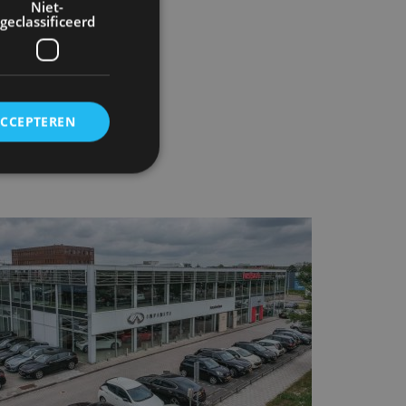
Niet-
geclassificeerd
ACCEPTEREN
rd
elding en
ervice om
es van de bezoeker
unen van de
den van