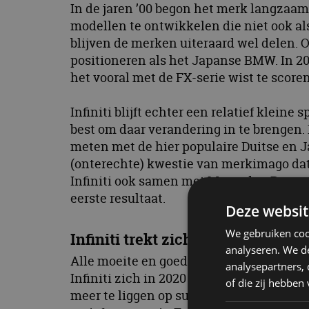
In de jaren ’00 begon het merk langzaam
modellen te ontwikkelen die niet ook a
blijven de merken uiteraard wel delen. O
positioneren als het Japanse BMW. In 20
het vooral met de FX-serie wist te scoren
Infiniti blijft echter een relatief kleine
best om daar verandering in te brengen.
meten met de hier populaire Duitse en 
(onterechte) kwestie van merkimago dat
Infiniti ook samen met Mercedes-Benz, 
eerste resultaat.
Deze websit
We gebruiken coo
Infiniti trekt zich terug uit Europ
analyseren. We de
Alle moeite en goede kwaliteit ten spijt
analysepartners,
Infiniti zich in 2020 zal terugtrekken 
of die zij hebbe
meer te liggen op succesvolle markten als