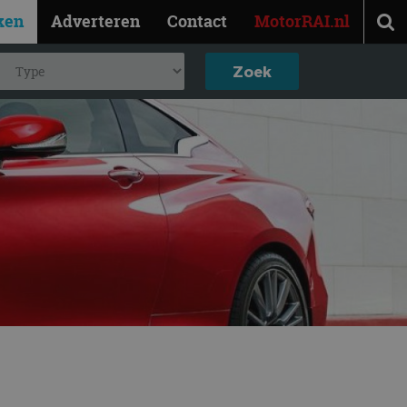
ken
Adverteren
Contact
MotorRAI.nl