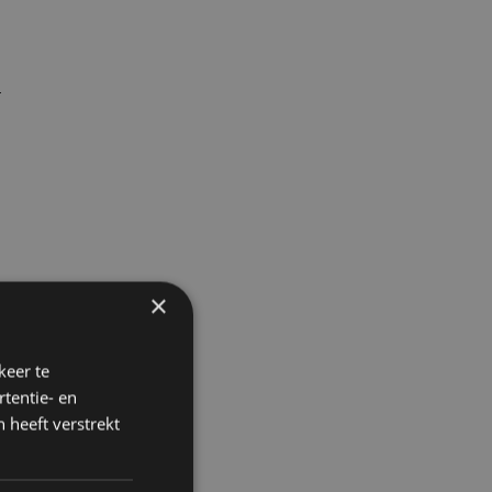
r
×
keer te
tentie- en
 heeft verstrekt