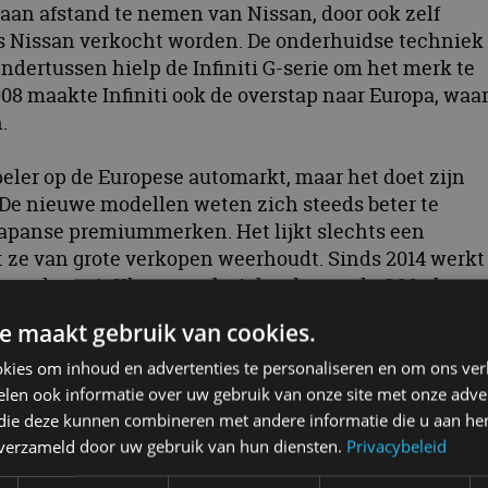
aan afstand te nemen van Nissan, door ook zelf
ls Nissan verkocht worden. De onderhuidse techniek
ndertussen hielp de Infiniti G-serie om het merk te
08 maakte Infiniti ook de overstap naar Europa, waa
.
 speler op de Europese automarkt, maar het doet zijn
 De nieuwe modellen weten zich steeds beter te
Japanse premiummerken. Het lijkt slechts een
 ze van grote verkopen weerhoudt. Sinds 2014 werkt
met de op A-Klasse-techniek gebaseerde Q30 als
e maakt gebruik van cookies.
kies om inhoud en advertenties te personaliseren en om ons ver
a
len ook informatie over uw gebruik van onze site met onze adver
, het mocht niet baten. In 2019 werd bekend dat
 die deze kunnen combineren met andere informatie die u aan hen
van de Europese markt. De focus van het merk komt
n verzameld door uw gebruik van hun diensten.
Privacybeleid
 de VS en Azië. Daarmee is Infiniti slechts 12 jaar