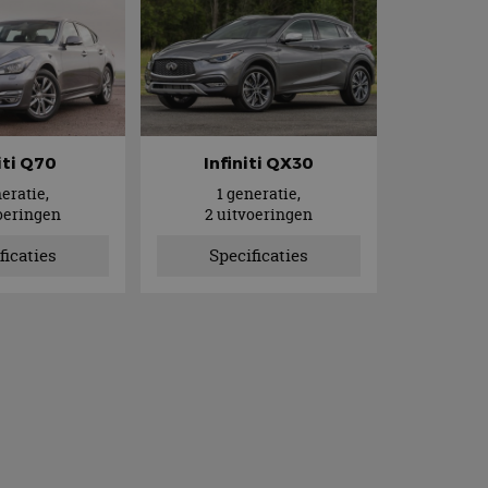
iti Q70
Infiniti QX30
neratie,
1 generatie,
oeringen
2 uitvoeringen
ficaties
Specificaties