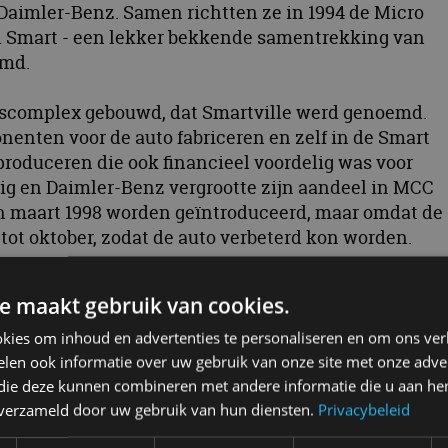
 Daimler-Benz. Samen richtten ze in 1994 de Micro
 Smart - een lekker bekkende samentrekking van
emd.
kscomplex gebouwd, dat Smartville werd genoemd.
enten voor de auto fabriceren en zelf in de Smart
roduceren die ook financieel voordelig was voor
ig en Daimler-Benz vergrootte zijn aandeel in MCC
in maart 1998 worden geïntroduceerd, maar omdat de
 tot oktober, zodat de auto verbeterd kon worden.
allende glazen torens, waarin de voorraad van de
e maakt gebruik van cookies.
e van slagvast plastic vervaardigde
n eenvoudig te vervangen; het idee erachter is dat d
kies om inhoud en advertenties te personaliseren en om ons ver
en eigen of nieuw gezicht kon geven. De kleine
len ook informatie over uw gebruik van onze site met onze adver
 werden vooral als reclameauto door bedrijven
 die deze kunnen combineren met andere informatie die u aan hen
n verzameld door uw gebruik van hun diensten.
Privacybeleid