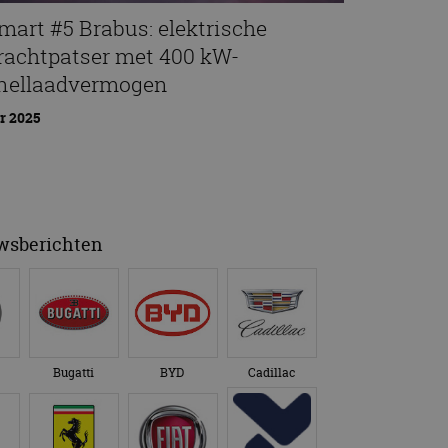
mart #5 Brabus: elektrische
rachtpatser met 400 kW-
nellaadvermogen
r 2025
uwsberichten
Bugatti
BYD
Cadillac