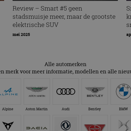
Review – Smart #5 geen
S
stadsmuisje meer, maar de grootste
k
elektrische SUV
s
mei 2025
ap
Alle automerken
en merk voor meer informatie, modellen en alle nie
Alpine
Aston Martin
Audi
Bentley
BMW