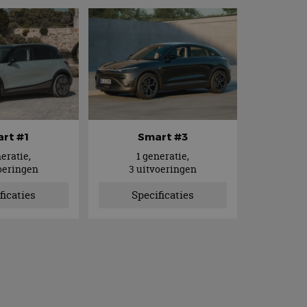
rt #1
Smart #3
neratie,
1 generatie,
oeringen
3 uitvoeringen
ficaties
Specificaties