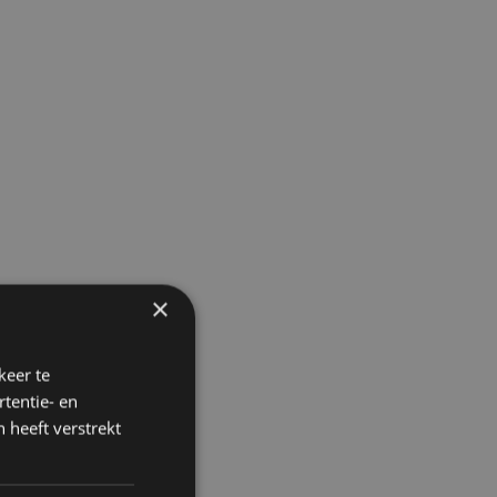
×
e
keer te
tentie- en
 heeft verstrekt