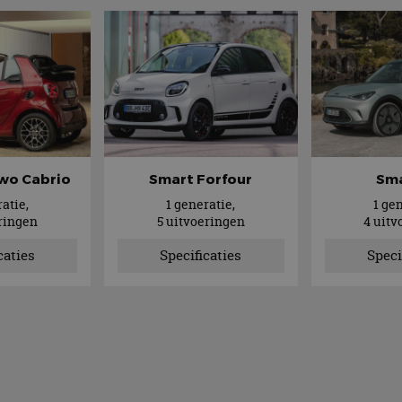
wo Cabrio
Smart Forfour
Sma
atie,
1 generatie,
1 ge
eringen
5 uitvoeringen
4 uitv
caties
Specificaties
Speci