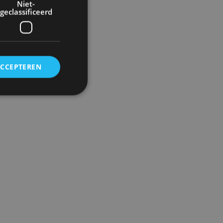
Niet-
geclassificeerd
r
ACCEPTEREN
rd
elding en
ervice om
es van de bezoeker
unen van de
den van