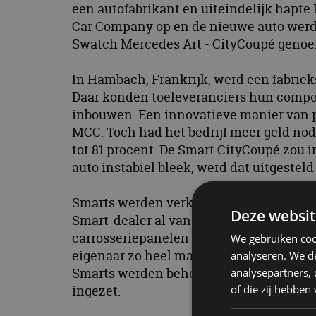
een autofabrikant en uiteindelijk hapte
Car Company op en de nieuwe auto werd
Swatch Mercedes Art - CityCoupé geno
In Hambach, Frankrijk, werd een fabrie
Daar konden toeleveranciers hun compon
inbouwen. Een innovatieve manier van p
MCC. Toch had het bedrijf meer geld nod
tot 81 procent. De Smart CityCoupé zou 
auto instabiel bleek, werd dat uitgesteld
Smarts werden verkocht in speciale opv
Deze websit
Smart-dealer al van verre was te zien. D
carrosseriepanelen van de CityCoupé zij
We gebruiken coo
eigenaar zo heel makkelijk zijn Smart e
analyseren. We de
Smarts werden behoorlijk populair, maar
analysepartners,
of die zij hebbe
ingezet.