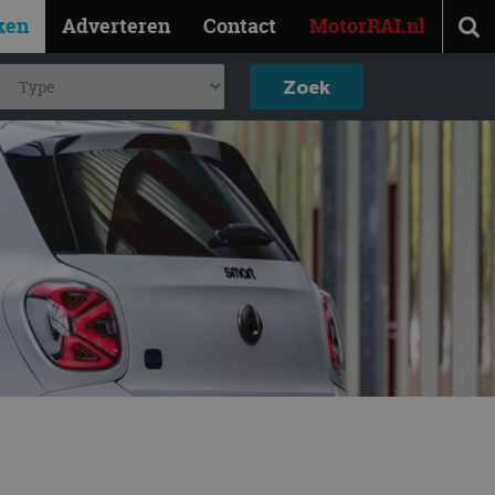
ken
Adverteren
Contact
MotorRAI.nl