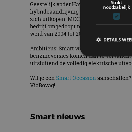
Strikt
Geestelijk vader Hayek was niet tevreden
noodzakelijk
hybrideaandrijving gewild in plaats van 
zich uitkopen. MCC was nu dus een voll
bedrijf omgedoopt tot Smart GmbH en de
werd van 2004 tot 2006 bij NedCar in he
DETAILS WE
Ambitieus: Smart wil vanaf 2020 al een 
benzineversies komen dan te vervallen. V
uitsluitend de volledig elektrische uitv
S
Wil je een
Smart Occasion
aanschaffen? 
Strikt noodzakelijke
ViaBovag!
accountbeheer. De we
Naam
cf_clearance
Smart nieuws