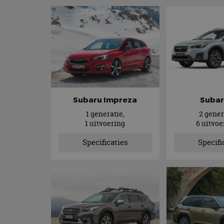
Subaru Impreza
Subar
1 generatie,
2 gener
1 uitvoering
6 uitvo
Specificaties
Specifi