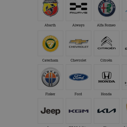
Abarth
Aiways
Alfa Romeo
Caterham
Chevrolet
Citroën
Fisker
Ford
Honda