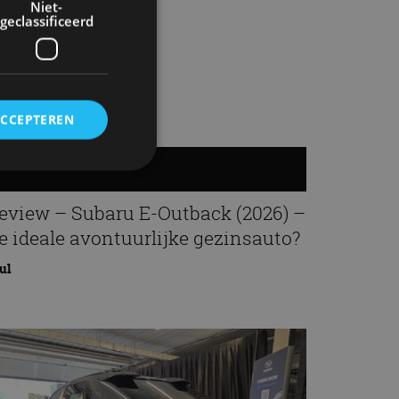
Niet-
geclassificeerd
ACCEPTEREN
rd
eview – Subaru E-Outback (2026) –
e ideale avontuurlijke gezinsauto?
elding en
jul
ervice om
es van de bezoeker
unen van de
den van