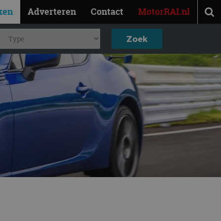
ken
Adverteren
Contact
MotorRAI.nl