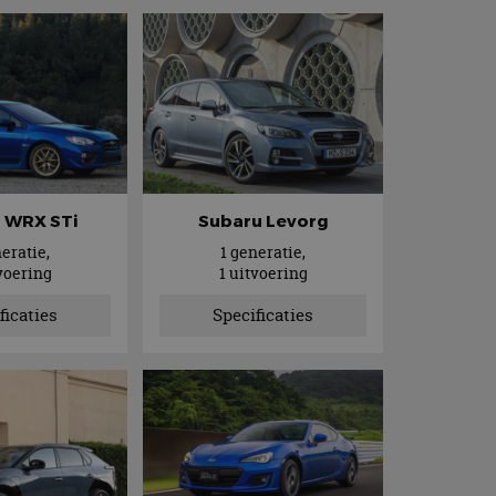
 WRX STi
Subaru Levorg
neratie,
1 generatie,
tvoering
1 uitvoering
ficaties
Specificaties