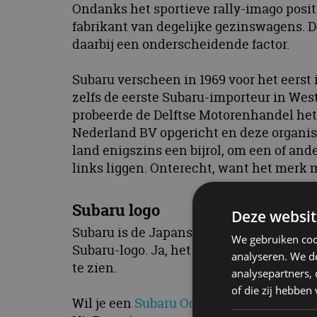
Ondanks het sportieve rally-imago posit
fabrikant van degelijke gezinswagens. D
daarbij een onderscheidende factor.
Subaru verscheen in 1969 voor het eerst
zelfs de eerste Subaru-importeur in Wes
probeerde de Delftse Motorenhandel het
Nederland BV opgericht en deze organisa
land enigszins een bijrol, om een of an
links liggen. Onterecht, want het merk
Subaru logo
Deze websit
Subaru is de Japanse naam voor het Zeve
We gebruiken coo
Subaru-logo. Ja, het zijn er zes, maar in
analyseren. We de
te zien.
analysepartners,
of die zij hebbe
Wil je een
Subaru Occasion
aanschaffen?