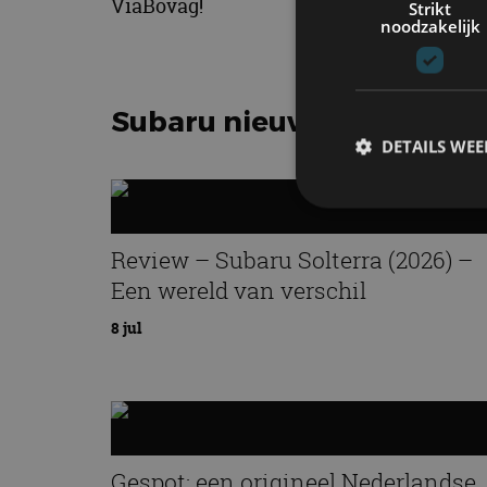
ViaBovag!
Strikt
noodzakelijk
Subaru nieuws
DETAILS WE
S
Review – Subaru Solterra (2026) –
Een wereld van verschil
Strikt noodzakelijke
accountbeheer. De we
8 jul
Naam
cf_clearance
Gespot: een origineel Nederlandse