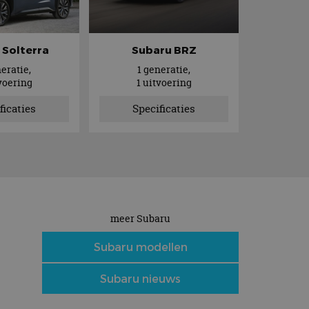
 Solterra
Subaru BRZ
neratie,
1 generatie,
tvoering
1 uitvoering
ficaties
Specificaties
meer Subaru
Subaru modellen
Subaru nieuws