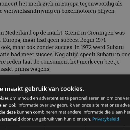
ioneert het merk zich in Europa tegenwoordig als
e vierwielaandrijving en boxermotoren blijven
 in Nederland op de markt. Gremi in Groningen was
t-Europa, maar had geen succes. Begin 1971
 ook, maar ook zonder succes. In 1972 werd Subaru
tie had meer succes. Nog altijd speelt Subaru in on
dere reden laat de consument het merk een beetje
 maakt prima wagens.
e maakt gebruik van cookies.
ngesternte, de Pleiaden. Vandaar de sterren in het
kies om inhoud en advertenties te personaliseren en om ons ver
 de Pleiaden zijn er met het blote oog ook slechts zes
len ook informatie over uw gebruik van onze site met onze adver
 die deze kunnen combineren met andere informatie die u aan hen
n verzameld door uw gebruik van hun diensten.
Privacybeleid
 Neem dan eens een kijkje op de website van