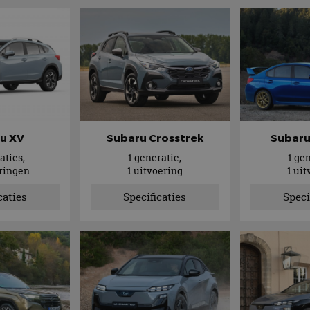
u XV
Subaru Crosstrek
Subaru
aties,
1 generatie,
1 ge
eringen
1 uitvoering
1 ui
caties
Specificaties
Speci