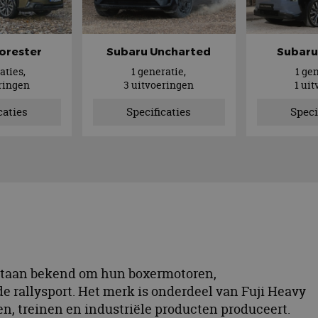
orester
Subaru Uncharted
Subaru
aties,
1 generatie,
1 ge
eringen
3 uitvoeringen
1 ui
caties
Specificaties
Speci
e staan bekend om hun boxermotoren,
e rallysport. Het merk is onderdeel van Fuji Heavy
en, treinen en industriële producten produceert.