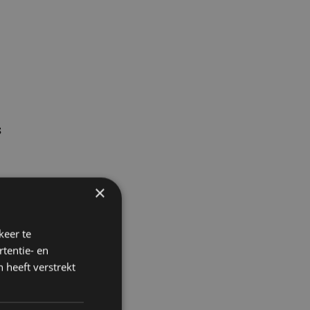
s
×
keer te
tentie- en
 heeft verstrekt