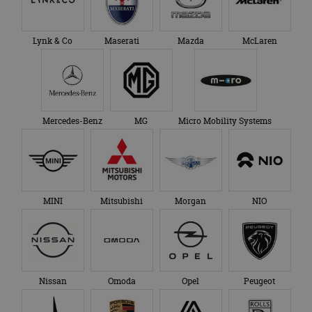
Lynk & Co
Maserati
Mazda
McLaren
Mercedes-Benz
MG
Micro Mobility Systems
MINI
Mitsubishi
Morgan
NIO
Nissan
Omoda
Opel
Peugeot