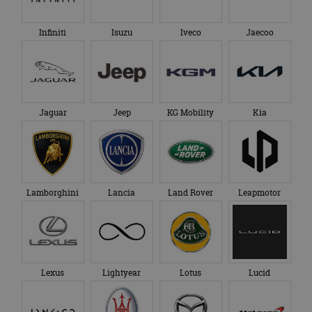
Infiniti
Isuzu
Iveco
Jaecoo
Jaguar
Jeep
KG Mobility
Kia
Lamborghini
Lancia
Land Rover
Leapmotor
Lexus
Lightyear
Lotus
Lucid