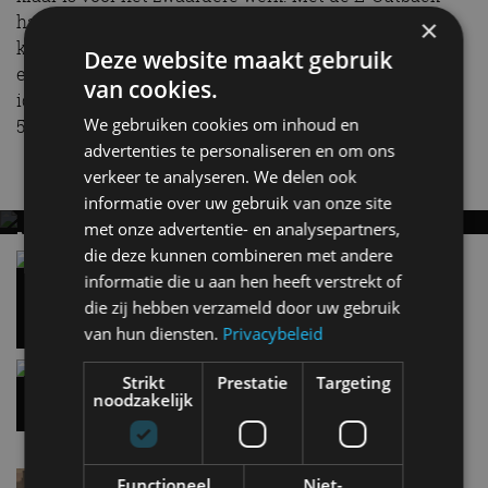
haal je een uiterst complete en capabele
×
kilometervreter in huis. Prijzen beginnen bij 52.900
Deze website maakt gebruik
euro. Dat maakt hem goedkoper dan de technisch
van cookies.
identieke Toyota bZ4X Touring AWD, die minimaal
We gebruiken cookies om inhoud en
57.995 euro kost.
advertenties te personaliseren en om ons
verkeer te analyseren. We delen ook
Nieuwste berichten
informatie over uw gebruik van onze site
met onze advertentie- en analysepartners,
MET KORTING NAAR EV EXPERIENCE 2026?
die deze kunnen combineren met andere
AUTORAI REGELT HET!
Vergelijking: BMW iX3 vs Volvo EX60 – Welke
moet je hebben?
informatie die u aan hen heeft verstrekt of
EV Experience 2026 van 24 tot 26 september
28 mei
die zij hebben verzameld door uw gebruik
van hun diensten.
Privacybeleid
Gespot: een Chevrolet Corvette Z06
Strikt
Prestatie
Targeting
7 aug
noodzakelijk
Lamborghini Revuelto eert 60 jaar Miura met
Functioneel
Niet-