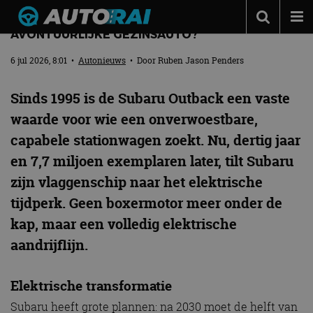
REVIEW – SUBARU E-OUTBACK (2026) – DE IDEALE
AVONTUURLIJKE GEZINSAUTO?
Autonieuws
6 jul 2026, 8:01
•
Autonieuws
• Door
Ruben Jason Penders
Podcast
Sinds 1995 is de Subaru Outback een vaste
Autotests
waarde voor wie een onverwoestbare,
Automerken
capabele stationwagen zoekt. Nu, dertig jaar
Adverteren
en 7,7 miljoen exemplaren later, tilt Subaru
Contact
zijn vlaggenschip naar het elektrische
tijdperk. Geen boxermotor meer onder de
MotorRAI.nl
kap, maar een volledig elektrische
aandrijflijn.
Elektrische transformatie
Subaru heeft grote plannen: na 2030 moet de helft van