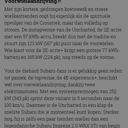
Voorwielaandrijving?!
Met zijn kortere, gedrongen koetswerk en stoere
wielkastranden oogt hij eigenlijk als de spirituele
opvolger van de Crosstrek, maar dan volledig op
stroom. De instapversie van de Uncharted, de 2E-xcite
met een 57 kWh-accu, breekt dus met de traditie en
stuurt zijn 123 kW (167 pk) puur naar de voorwielen.
Wie kiest voor de 2E-xcite+ krijgt een grotere 77 kWh-
batterij en 165 kW (224 pk), nog steeds op de vooras.
Voor de diehard Subaru-fans is er gelukkig geen reden
tot paniek: de topversie, de 4E-experience+, beschikt
wél over vierwielaandrijving, dankzij twee
elektromotoren. Met een systeemvermogen van 252
kW (343 pk) sprint deze variant in 5 seconden naar de
100 km/u. Daarmee is de Uncharted in één klap de
snelste Subaru die je momenteel kunt kopen. Sterker
nog, hij is zélfs een paar tienden sneller dan een
legendarische Subaru Impreza 2.0 WRX STi van begin