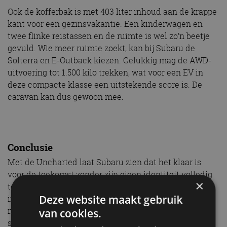
Ook de kofferbak is met 403 liter inhoud aan de krappe
kant voor een gezinsvakantie. Een kinderwagen en
twee flinke reistassen en de ruimte is wel zo’n beetje
gevuld. Wie meer ruimte zoekt, kan bij Subaru de
Solterra en E-Outback kiezen. Gelukkig mag de AWD-
uitvoering tot 1.500 kilo trekken, wat voor een EV in
deze compacte klasse een uitstekende score is. De
caravan kan dus gewoon mee.
Conclusie
Met de Uncharted laat Subaru zien dat het klaar is
voor de toekomst zonder zijn eigen identiteit volledig
×
te verliezen. Ja, de voorwielaandrijving op de
Deze website maakt gebruik
instapversies zal voor de puristen even slikken zijn,
maar het maakt de instapprijs van 37.900 euro wel
van cookies.
scherp voor een auto met deze specificaties.