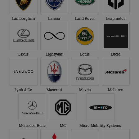
Lamborghini
Lancia
Land Rover
Leapmotor
Lexus
Lightyear
Lotus
Lucid
Lynk & Co
Maserati
Mazda
McLaren
Mercedes-Benz
MG
Micro Mobility Systems