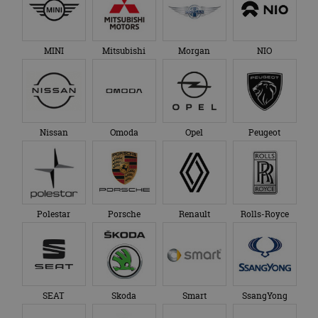
MINI
Mitsubishi
Morgan
NIO
Nissan
Omoda
Opel
Peugeot
Polestar
Porsche
Renault
Rolls-Royce
SEAT
Skoda
Smart
SsangYong