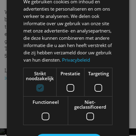
We gebruiken cookies om inhoud en
advertenties te personaliseren en om ons
Wil je de échte, onvervalste Subaru-ervaring met
verkeer te analyseren. We delen ook
bakken vol vermogen, vierwielaandrijving en serieus
informatie over uw gebruik van onze site
trekgewicht? Dan ben je aangewezen op de 4E-
met onze advertentie- en analysepartners,
experience+ van 48.900 euro. Dat is een flinke smak
die deze kunnen combineren met andere
geld, maar dat maakt hem wel goedkoper dan zijn
informatie die u aan hen heeft verstrekt of
Toyota-broer, de vrijwel identieke C-HR+. Die start bij
die zij hebben verzameld door uw gebruik
50.995 euro.
van hun diensten.
Privacybeleid
Lees ook:
Review – Subaru E-Outback (2026) – De
Strikt
Prestatie
Targeting
ideale avontuurlijke gezinsauto?
noodzakelijk
Review – Subaru E-Outback (2026) – De
ideale avontuurlijke gezinsauto?
Functioneel
Niet-
geclassificeerd
Nieuwste berichten