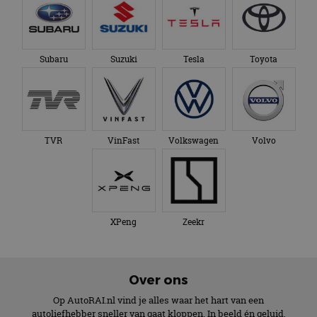
Subaru
Suzuki
Tesla
Toyota
TVR
VinFast
Volkswagen
Volvo
XPeng
Zeekr
Over ons
Op AutoRAI.nl vind je alles waar het hart van een
autoliefhebber sneller van gaat kloppen. In beeld én geluid,