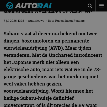
REVIEW – SUBARU UNCHARTED (2026) – DE
SUBARU WAAR WE AL JAREN OP WACHTEN?
Autonieuws
7 jul 2026, 13:38
•
Autonieuws
• Door
Ruben Jason Penders
Podcast
Subaru staat al decennia bekend om twee
Autotests
dingen: boxermotoren en permanente
Automerken
vierwielaandrijving (AWD). Maar tijden
Adverteren
veranderen. Met de Uncharted introduceert
Contact
het Japanse merk niet alleen een
elektrische auto, maar iets wat we in de 73-
MotorRAI.nl
jarige geschiedenis van het merk nog niet
veel vaker hebben gezien:
voorwielaandrijving. Wordt hiermee het
heilige Subaru-huisje definitief
omvergetrapt, of is dit precies de EV waar