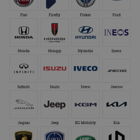
Fiat
Firefly
Fisker
Ford
Honda
Hongqi
Hyundai
Ineos
Infiniti
Isuzu
Iveco
Jaecoo
Jaguar
Jeep
KG Mobility
Kia