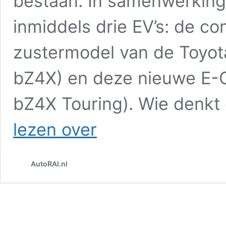
bestaan. In samenwerking
inmiddels drie EV’s: de c
zustermodel van de Toyot
bZ4X) en deze nieuwe E-O
bZ4X Touring). Wie denk
Review
lezen over
–
Subaru
E-
AutoRAI.nl
Outback
(2026)
–
De
ideale
avontuurlijke