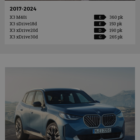
2017-2024
X3 M40i
360 pk
E
X3 sDrive18d
150 pk
E
X3 xDrive20d
190 pk
D
X3 xDrive30d
265 pk
G