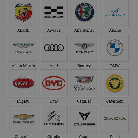
Abarth
Aiways
Alfa Romeo
Alpine
Aston Martin
Audi
Bentley
BMW
Bugatti
BYD
Cadillac
Caterham
Chevrolet
Citroën
Cupra
Dacia