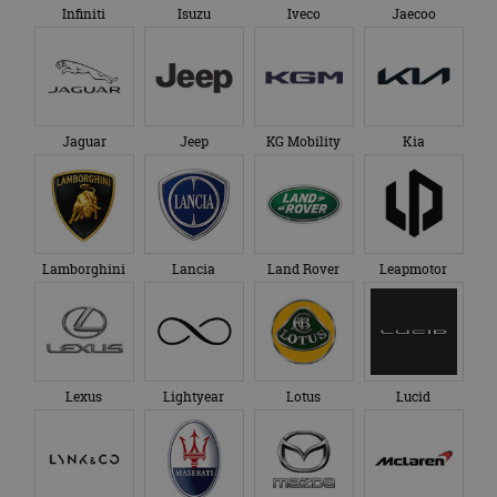
Infiniti
Isuzu
Iveco
Jaecoo
Jaguar
Jeep
KG Mobility
Kia
Lamborghini
Lancia
Land Rover
Leapmotor
Lexus
Lightyear
Lotus
Lucid