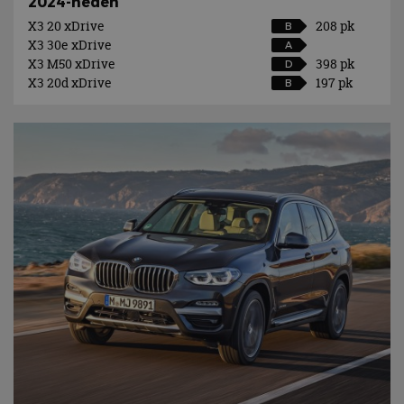
2024-heden
X3 20 xDrive
208 pk
B
X3 30e xDrive
A
X3 M50 xDrive
398 pk
D
X3 20d xDrive
197 pk
B