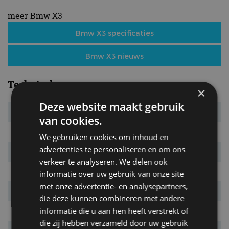
meer Bmw X3
Bmw X3 specificaties
Bmw X3 nieuws
Technisch
×
Deze website maakt gebruik
Motortype
benzine, 4-cilinder lijn
van cookies.
Cilinderinhoud
1.998 cm³
We gebruiken cookies om inhoud en
advertenties te personaliseren en om ons
Max. vermogen
153 kW (208 pk)
verkeer te analyseren. We delen ook
Bij
4.400 tpm
informatie over uw gebruik van onze site
met onze advertentie- en analysepartners,
Max. koppel
330 Nm
die deze kunnen combineren met andere
informatie die u aan hen heeft verstrekt of
Bij
1.500 tpm
die zij hebben verzameld door uw gebruik