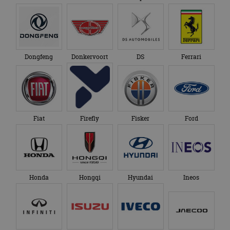
Dongfeng
Donkervoort
DS
Ferrari
Fiat
Firefly
Fisker
Ford
Honda
Hongqi
Hyundai
Ineos