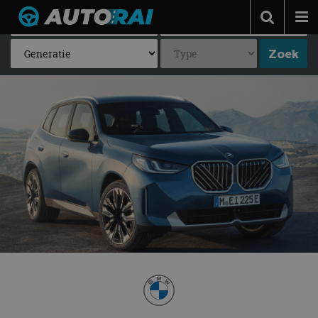
Autonieuws
Podcast
Autotests
Automerken
Adverteren
Contact
MotorRAI.nl