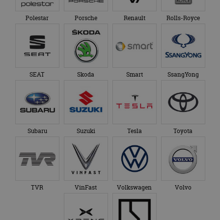
Polestar
Porsche
Renault
Rolls-Royce
SEAT
Skoda
Smart
SsangYong
Subaru
Suzuki
Tesla
Toyota
TVR
VinFast
Volkswagen
Volvo