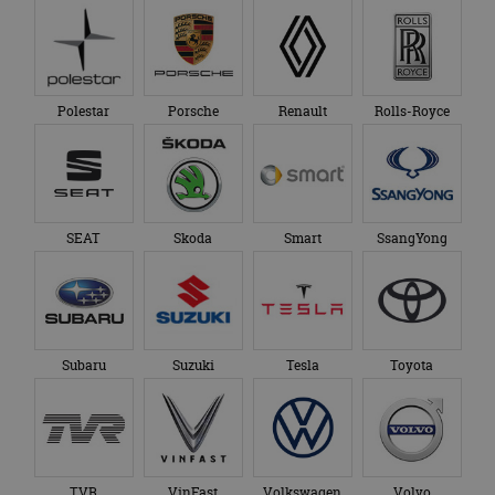
Polestar
Porsche
Renault
Rolls-Royce
SEAT
Skoda
Smart
SsangYong
Subaru
Suzuki
Tesla
Toyota
TVR
VinFast
Volkswagen
Volvo