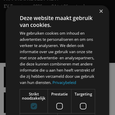
EV Experience 2026 van 24 tot 26 september
×
Deze website maakt gebruik
van cookies.
We gebruiken cookies om inhoud en
advertenties te personaliseren en om ons
verkeer te analyseren. We delen ook
informatie over uw gebruik van onze site
met onze advertentie- en analysepartners,
die deze kunnen combineren met andere
Vergelijking: BMW iX3 vs Volvo EX60 – Welke
informatie die u aan hen heeft verstrekt of
moet je hebben?
die zij hebben verzameld door uw gebruik
28 mei
van hun diensten.
Privacybeleid
Strikt
Prestatie
Targeting
Gespot: een Chevrolet Corvette Z06
noodzakelijk
7 aug