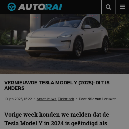
Autonieuws
Podcast
Autotests
Automerken
Adverteren
Contact
VERNIEUWDE TESLA MODEL Y (2025): DIT IS
MotorRAI.nl
ANDERS
10 jan 2025, 16:22
•
Autonieuws
,
Elektrisch
• Door
Nile van Leeuwen
Vorige week konden we melden dat de
Tesla Model Y in 2024 is geëindigd als