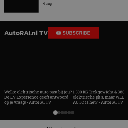
strikt noodzakelijke cookies.
4 aug
Aanbieder
/
Naam
Vervaldatum
Omschrijv
Domein
cf_clearance
1 jaar
Deze cooki
Cloudflare,
gebruikt d
Inc.
AutoRAI.nl TV
CloudFlare
.autorai.nl
SUBSCRIBE
vertrouwd
te identific
beveiligin
op basis va
adres van 
te omzeilen
essentieel 
ondersteu
veiligheid 
website fun
het bieden
beschermi
kwaadaard
bezoekers.
Welke elektrische auto past bij jou?
1.500 KG Trekgewicht & 380
CookieScriptConsent
4 weken 2
Deze cooki
CookieScript
De EV Experience geeft antwoord
elektrische pk's, maar WELK
dagen
gebruikt d
autorai.nl
op je vraag! - AutoRAI TV
AUTO is het? - AutoRAI TV
Google Privacy Policy
Cookie-Scr
service om
cookievoo
bezoekers 
onthouden.
banner van