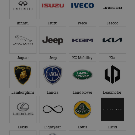
Infiniti
Isuzu
Iveco
Jaecoo
Jaguar
Jeep
KG Mobility
Kia
Lamborghini
Lancia
Land Rover
Leapmotor
Lexus
Lightyear
Lotus
Lucid