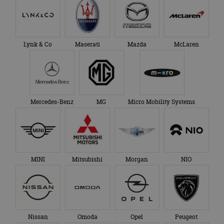
Lynk & Co
Maserati
Mazda
McLaren
Mercedes-Benz
MG
Micro Mobility Systems
MINI
Mitsubishi
Morgan
NIO
Nissan
Omoda
Opel
Peugeot