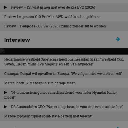
Review – Dit wist jij nog niet over de Kia EV2 (2026)
Review Leapmotor C10 ProMax AWD: wolf in schaapskleren
Review – Peugeot e-308 SW (2026): zuinig zonder suf te worden
Interview
Nederlandse Westfield Sportscars heeft businessplan klaar: “Westfield Cup,
KLEINE ELEKTRISCHE KIA ONDER EV2
Seven, Eleven, ‘mini TVR Sagaris’ en een V12-hypercar”
KRIJGT VORM, VERKENNING VAN
TOEKOMSTIGE KANSEN VOOR
Changan Deepal wil opvallen in Europa: “We volgen niet, we creëren zelf”
BETAALBARE EV’S – INTERVIEW
Marcel heeft 17 Mazda’s in zijn garage staan
“N-uitmonstering niet vanzelfsprekend voor ieder Hyundai Ioniq-
In gesprek met Sjoerd Knipping, Chief Operating Officer
model”
bij Kia Europe, over KIA EV1
DS Automobiles CEO: “Wat er nu gebeurt is voor ons een cruciale fase”
Mazda-topman: “Ophef solid-state-batterij niet terecht”