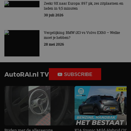
Zeekr 9X naar Europa: 897 pk, zes zitplaatsen en
laden in 9,5 minuten
30 juli 2026
Vergelijking: BMW iX3 vs Volvo EX60 – Welke
moet je hebben?
28 mei 2026
AutoRAI.nl TV
SUBSCRIBE
Rijden met de allereerste
KIA Stonic Mild-Hybrid (2026