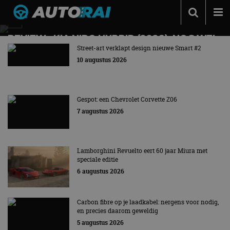
AutoRAI.nl – Auto, Lifestyle & Fun
Autonieuws
REVIEW – KIA NIRO HYBRID (2026), NOG WEL
RELEVANT?
Street-art verklapt design nieuwe Smart #2
Podcast
10 augustus 2026
Getest: Kia Niro Hybrid DynamicPlusLine, de
Autotests
populairste uitvoering
Automerken
Gespot: een Chevrolet Corvette Z06
Adverteren
7 augustus 2026
Contact
MotorRAI.nl
Lamborghini Revuelto eert 60 jaar Miura met
speciale editie
6 augustus 2026
Carbon fibre op je laadkabel: nergens voor nodig,
en precies daarom geweldig
5 augustus 2026