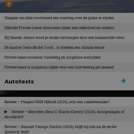
Stappen om slim voorbereid een voertuig over de grens te vinden
Hybride Private Lease: duurzaam rijden met zekerheid en comfort
Bij Omoda Jaecoo word je straks ontvangen door een humanoïde robot
De kaalste Tesla Model 3 ooit… is stiekem een slimme keuze
Private lease occasion: voordelig en zorgeloos autorijden
Private lease is zorgeloos rijden voor een vast bedrag per maand
Autotests
Review – Peugeot 5008 Hybrid (2026), echt een ruimtewonder?
REVIEW – KIA NIRO HYBRID (2026), NOG
WEL RELEVANT?
Review – Mercedes-Benz C-Klasse Electric (2026), doorgeslagen of
doordacht?
Getest: Kia Niro Hybrid DynamicPlusLine, de
Review – Renault Twingo Electric (2026): blijft hij ook na de eerste
populairste uitvoering
glimlach leuk?