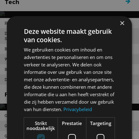
Tech
×
Hoe werkt een bidirectionele laadpaal?
DE VOORDELEN VAN EEN SLIM
Deze website maakt gebruik
DASHBOARD IN DE AUTO
Dit betekenen de ADAS-afkortingen – Advanced Driver Assistance
van cookies.
Systems
Moderne bediening verandert de rijervaring
Beïnvloedt het rijbewijs van de toekomst onze mobiliteit?
We gebruiken cookies om inhoud en
advertenties te personaliseren en om ons
Wat is een connected car en hoe werkt die?
verkeer te analyseren. We delen ook
Blockchain in de auto-industrie
informatie over uw gebruik van onze site
met onze advertentie- en analysepartners,
De beste tools om je rijstijl te monitoren
die deze kunnen combineren met andere
Fun
informatie die u aan hen heeft verstrekt of
die zij hebben verzameld door uw gebruik
van hun diensten.
Privacybeleid
Gespot: een heel gewone Ford Escort Estate uit 1977
GESPOT: EEN CHEVROLET CORVETTE
Strikt
Prestatie
Targeting
Z06
Gespot: een Chevrolet Equinox uit 2014
noodzakelijk
Gespot: een Franse Buick Skylark uit 1982