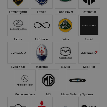
Lamborghini
Lancia
Land Rover
Leapmotor
Lexus
Lightyear
Lotus
Lucid
Lynk & Co
Maserati
Mazda
McLaren
Mercedes-Benz
MG
Micro Mobility Systems