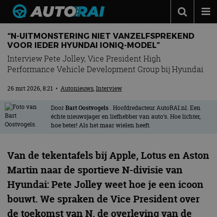
Autonieuws
“N-UITMONSTERING NIET VANZELFSPREKEND
VOOR IEDER HYUNDAI IONIQ-MODEL”
Podcast
Interview Pete Jolley, Vice President High
Performance Vehicle Development Group bij Hyundai
Autotests
Automerken
26 mrt 2026, 8:21
•
Autonieuws
,
Interview
Adverteren
Door
Bart Oostvogels
. Hoofdredacteur AutoRAI.nl. Een
échte nieuwsjager en liefhebber van auto’s. Hoe lichter,
Contact
hoe beter! Als het maar wielen heeft.
MotorRAI.nl
Van de tekentafels bij Apple, Lotus en Aston
Martin naar de sportieve N-divisie van
Hyundai: Pete Jolley weet hoe je een icoon
bouwt. We spraken de Vice President over
de toekomst van N, de overleving van de