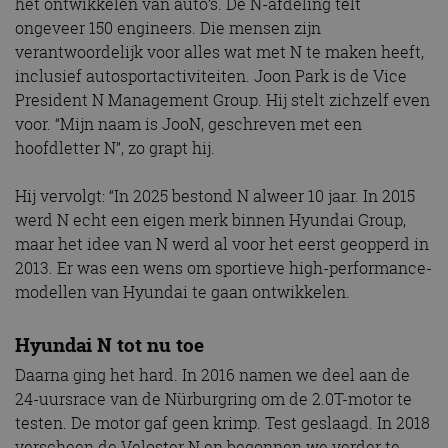
het ontwikkelen van auto’s. De N-afdeling telt
ongeveer 150 engineers. Die mensen zijn
verantwoordelijk voor alles wat met N te maken heeft,
inclusief autosportactiviteiten. Joon Park is de Vice
President N Management Group. Hij stelt zichzelf even
voor. “Mijn naam is JooN, geschreven met een
hoofdletter N”, zo grapt hij.
Hij vervolgt: “In 2025 bestond N alweer 10 jaar. In 2015
werd N echt een eigen merk binnen Hyundai Group,
maar het idee van N werd al voor het eerst geopperd in
2013. Er was een wens om sportieve high-performance-
modellen van Hyundai te gaan ontwikkelen.
Hyundai N tot nu toe
Daarna ging het hard. In 2016 namen we deel aan de
24-uursrace van de Nürburgring om de 2.0T-motor te
testen. De motor gaf geen krimp. Test geslaagd. In 2018
verscheen de Veloster N en begonnen we verder te