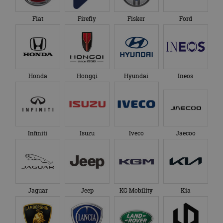
Fiat
Firefly
Fisker
Ford
Honda
Hongqi
Hyundai
Ineos
Infiniti
Isuzu
Iveco
Jaecoo
Jaguar
Jeep
KG Mobility
Kia