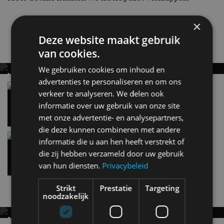
×
Hyundai
Hyundai N
Deze website maakt gebruik
Gerelateerde berichten
van cookies.
We gebruiken cookies om inhoud en
VERNIEUWDE HYUNDAI IONIQ 6 RIJDT TOT
advertenties te personaliseren en om ons
680 KILOMETER EN WORDT GOEDKOPER
Hyundai Ioniq 3 kost 27.995 euro – en dit krijg je
verkeer te analyseren. We delen ook
ervoor
Keuze uit twee accupakketten
informatie over uw gebruik van onze site
28 jul
met onze advertentie- en analysepartners,
die deze kunnen combineren met andere
Hyundai IONIQ 9 versus Kia EV9: elektrische
informatie die u aan hen heeft verstrekt of
zevenzitters vergeleken
die zij hebben verzameld door uw gebruik
24 jul
van hun diensten.
Privacybeleid
Strikt
Prestatie
Targeting
Nieuwste berichten
noodzakelijk
MET KORTING NAAR EV EXPERIENCE 2026?