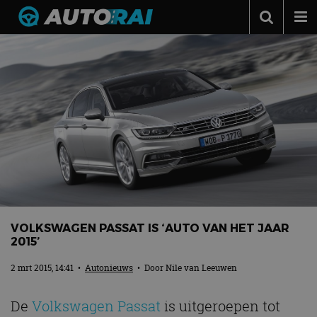
Autonieuws
Podcast
Autotests
Automerken
Adverteren
Contact
MotorRAI.nl
VOLKSWAGEN PASSAT IS ‘AUTO VAN HET JAAR
2015’
2 mrt 2015, 14:41
•
Autonieuws
• Door
Nile van Leeuwen
De
Volkswagen Passat
is uitgeroepen tot