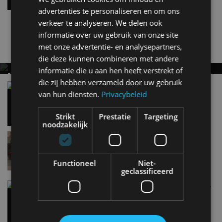
een rij
advertenties te personaliseren en om ons
13 mei
verkeer te analyseren. We delen ook
informatie over uw gebruik van onze site
met onze advertentie- en analysepartners,
Nieuwste berichten
die deze kunnen combineren met andere
informatie die u aan hen heeft verstrekt of
MET KORTING NAAR EV EXPERIENCE 2026?
die zij hebben verzameld door uw gebruik
AUTORAI REGELT HET!
Vergelijking: BMW iX3 vs Volvo EX60 – Welke
van hun diensten.
Privacybeleid
moet je hebben?
EV Experience 2026 van 24 tot 26 september
28 mei
Strikt
Prestatie
Targeting
noodzakelijk
Lamborghini Revuelto eert 60 jaar Miura met
speciale editie
6 aug
Functioneel
Niet-
geclassificeerd
Carbon fibre op je laadkabel: nergens voor nodig,
en precies daarom geweldig
5 aug