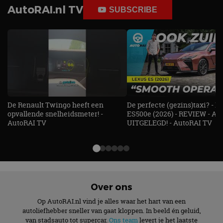
te identific
AutoRAI.nl TV
SUBSCRIBE
beveiligin
op basis va
adres van 
te omzeilen
essentieel 
ondersteu
veiligheid 
website fun
het bieden
beschermi
kwaadaard
bezoekers.
CookieScriptConsent
4 weken 2
Deze cooki
CookieScript
De Renault Twingo heeft een
De perfecte (gezins)taxi? - 
dagen
gebruikt d
autorai.nl
opvallende snelheidsmeter! -
ES500e (2026) - REVIEW - AL
Google Privacy Policy
Cookie-Scr
AutoRAI TV
UITGELEGD! - AutoRAI TV
service om
cookievoo
bezoekers 
onthouden.
banner van
Script.com 
noodzakeli
te werken.
Over ons
Op AutoRAI.nl vind je alles waar het hart van een
autoliefhebber sneller van gaat kloppen. In beeld én geluid,
Aanbieder
van stadsauto tot supercar.
Ons team
levert je het laatste
Naam
Vervaldatum
Omschrijvi