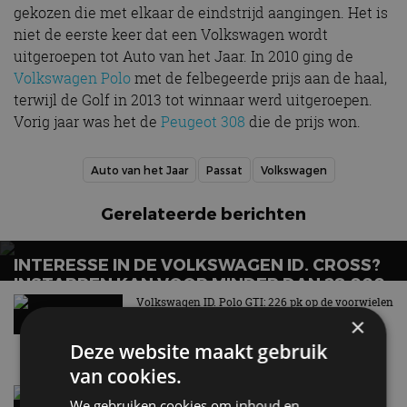
gekozen die met elkaar de eindstrijd aangingen. Het is
niet de eerste keer dat een Volkswagen wordt
uitgeroepen tot Auto van het Jaar. In 2010 ging de
Volkswagen Polo
met de felbegeerde prijs aan de haal,
terwijl de Golf in 2013 tot winnaar werd uitgeroepen.
Vorig jaar was het de
Peugeot 308
die de prijs won.
Auto van het Jaar
Passat
Volkswagen
Gerelateerde berichten
INTERESSE IN DE VOLKSWAGEN ID. CROSS?
INSTAPPEN KAN VOOR MINDER DAN 28.000
EURO
Volkswagen ID. Polo GTI: 226 pk op de voorwielen
×
18 mei
Deze website maakt gebruik
van cookies.
Volkswagen ID.3 Neo: alle prijzen en versies op
We gebruiken cookies om inhoud en