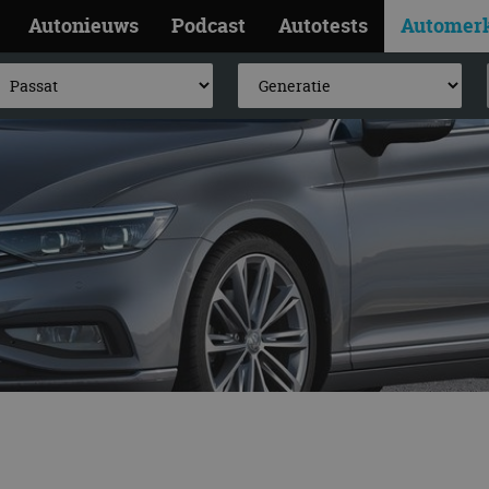
Autonieuws
Podcast
Autotests
Automer