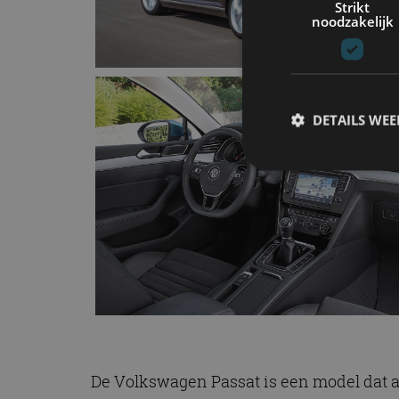
Strikt
noodzakelijk
DETAILS WE
S
Strikt noodzakelijke
accountbeheer. De we
Naam
cf_clearance
De Volkswagen Passat is een model dat a