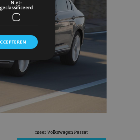
Niet-
geclassificeerd
ACCEPTEREN
rd
elding en
ervice om
es van de bezoeker
unen van de
den van
meer Volkswagen Passat