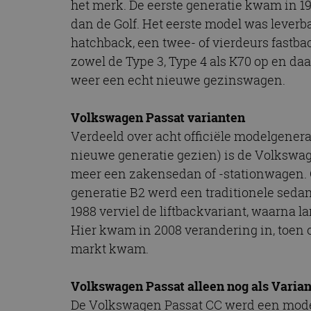
het merk. De eerste generatie kwam in 
CookieScriptConse
dan de Golf. Het eerste model was leverba
hatchback, een twee- of vierdeurs fastba
zowel de Type 3, Type 4 als K70 op en da
Naam
weer een echt nieuwe gezinswagen.
Naam
omx_consent
Aanbiede
Naam
Domein
g_id_202604151153
_ga
Volkswagen Passat varianten
_fbp
Meta Pla
Verdeeld over acht officiële modelgenerat
Inc.
.autorai.n
nieuwe generatie gezien) is de Volkswa
_gcl_au
Google L
meer een zakensedan of -stationwagen. 
.autorai.n
generatie B2 werd een traditionele seda
_ga_SC6JKZPPKY
IDE
Google L
1988 verviel de liftbackvariant, waarna l
.doublecl
Hier kwam in 2008 verandering in, toen
markt kwam.
Volkswagen Passat alleen nog als Varian
De Volkswagen Passat CC werd een model