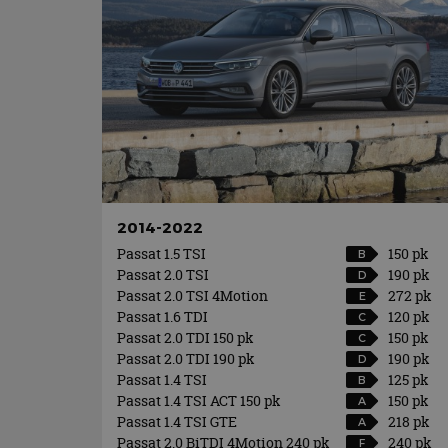
2014-2022
Passat 1.5 TSI
150 pk
B
Passat 2.0 TSI
190 pk
D
Passat 2.0 TSI 4Motion
272 pk
E
Passat 1.6 TDI
120 pk
C
Passat 2.0 TDI 150 pk
150 pk
C
Passat 2.0 TDI 190 pk
190 pk
D
Passat 1.4 TSI
125 pk
B
Passat 1.4 TSI ACT 150 pk
150 pk
A
Passat 1.4 TSI GTE
218 pk
A
Passat 2.0 BiTDI 4Motion 240 pk
240 pk
F