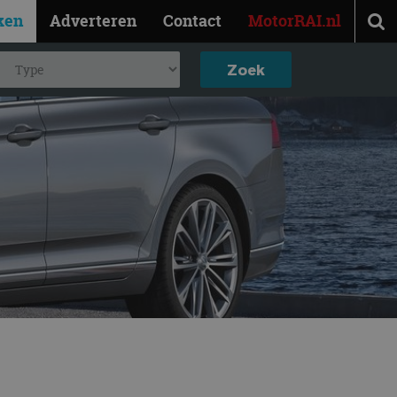
ken
Adverteren
Contact
MotorRAI.nl