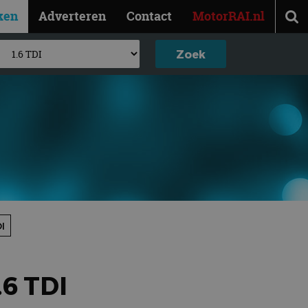
ken
Adverteren
Contact
MotorRAI.nl
I
6 TDI