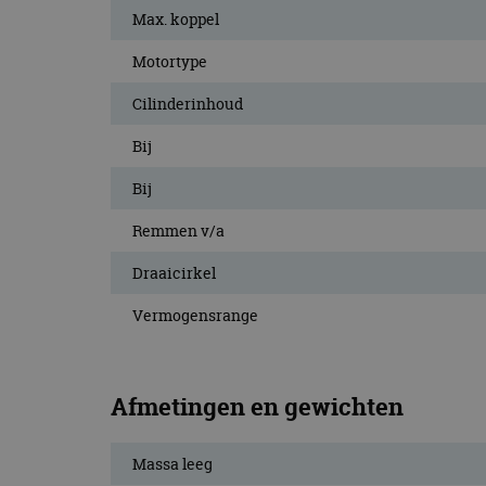
CookieScriptConse
Max. koppel
Motortype
Cilinderinhoud
Naam
Naam
omx_consent
Aanbiede
Bij
Naam
Domein
g_id_202604151153
_ga
Bij
_fbp
Meta Pla
Inc.
.autorai.n
Remmen v/a
_gcl_au
Google L
Draaicirkel
.autorai.n
_ga_SC6JKZPPKY
Vermogensrange
IDE
Google L
.doublecl
Afmetingen en gewichten
Massa leeg