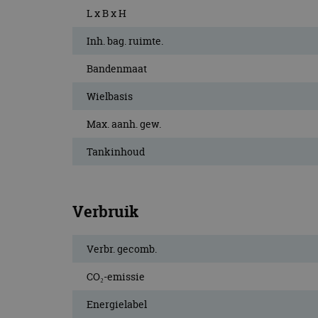
L x B x H
Inh. bag. ruimte.
Bandenmaat
Wielbasis
Max. aanh. gew.
Tankinhoud
Verbruik
Verbr. gecomb.
CO₂-emissie
Energielabel