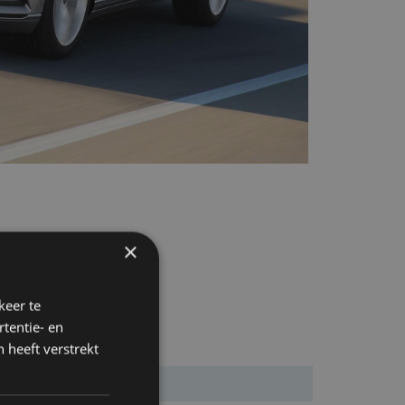
×
keer te
tentie- en
 heeft verstrekt