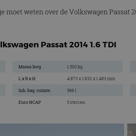
 je moet weten over de Volkswagen Passat 20
lkswagen Passat 2014 1.6 TDI
Massa leeg
1.500 kg
L x B x H
4.873 x 1.832 x 1.483 mm
Inh. bag. ruimte.
586 l
Euro NCAP
5 sterren