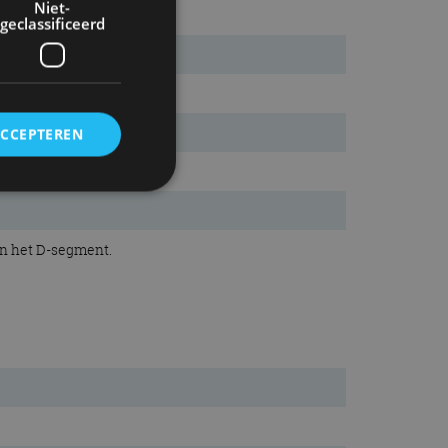
Niet-
geclassificeerd
ACCEPTEREN
rd
in het D-segment.
elding en
ervice om
es van de bezoeker
unen van de
den van