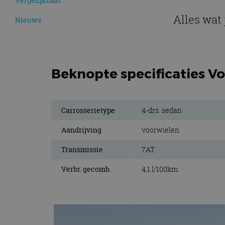
Vergelijkbaar
Alles wat
Nieuws
Beknopte specificaties Vo
Carrosserietype
4-drs. sedan
Aandrijving
voorwielen
Transmissie
7AT
Verbr. gecomb.
4,1 l/100km