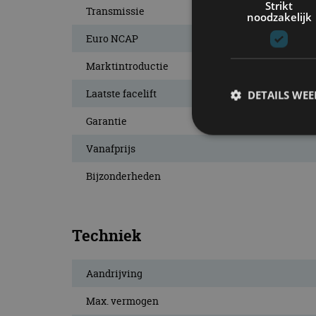
Strikt
Transmissie
noodzakelijk
Euro NCAP
Marktintroductie
Laatste facelift
DETAILS WE
Garantie
Vanafprijs
S
Bijzonderheden
Strikt noodzakelijke
accountbeheer. De we
Naam
Techniek
cf_clearance
Aandrijving
Max. vermogen