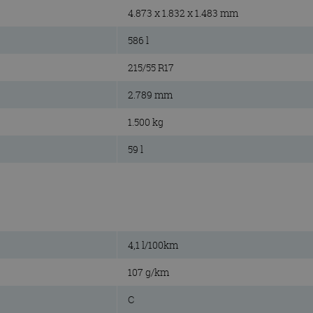
4.873 x 1.832 x 1.483 mm
586 l
215/55 R17
2.789 mm
1.500 kg
59 l
4,1 l/100km
107 g/km
C