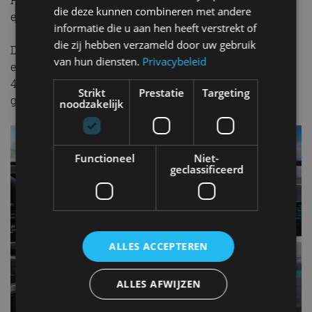
die deze kunnen combineren met andere
en -achterlichtunits.
informatie die u aan hen heeft verstrekt of
die zij hebben verzameld door uw gebruik
De nieuwe Passat 1.5 eTSI is te bestellen vanaf 48.990
van hun diensten.
Privacybeleid
euro en de Passat 1.5 eHybrid (Business) is er vanaf
49.990 euro. Door dat kleine prijsverschil zal het
Strikt
Prestatie
Targeting
grootste deel van de kopers voor een PHEV gaan.
noodzakelijk
Functioneel
Niet-
geclassificeerd
ALLES ACCEPTEREN
ALLES AFWIJZEN