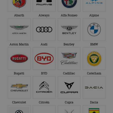
Abarth
Aiways
Alfa Romeo
Alpine
Aston Martin
Audi
Bentley
BMW
Bugatti
BYD
Cadillac
Caterham
Chevrolet
Citroën
Cupra
Dacia