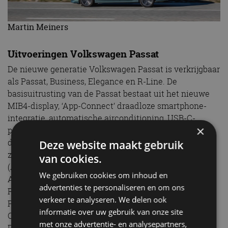
Martin Meiners
Uitvoeringen Volkswagen Passat
De nieuwe generatie Volkswagen Passat is verkrijgbaar
als Passat, Business, Elegance en R-Line. De
basisuitrusting van de Passat bestaat uit het nieuwe
MIB4-display, ‘App-Connect’ draadloze smartphone-
integratie, automatische airconditioning, USB-C-
×
poorten met een laadvermogen van 45 W (voor) en
dakrails (in zwart). Op het gebied van rijhulpsystemen
Deze website maakt gebruik
zijn onder meer Automatische afstandsregeling
van cookies.
(Adaptive Cruise Control), Dodehoeksensor (Side
We gebruiken cookies om inhoud en
Assist), Afstandscontrolesysteem (Front Assist),
advertenties te personaliseren en om ons
Rijstrookbehoudassistent (Lane Assist),
verkeer te analyseren. We delen ook
Parkeersensoren vóór en achter (Park Distance
informatie over uw gebruik van onze site
Control), Achteruitrijcamera (Rear View) en Dynamic
met onze advertentie- en analysepartners,
Road Sign Display standaard, evenals LED-koplampen