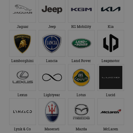
Jaguar
Jeep
KG Mobility
Kia
Lamborghini
Lancia
Land Rover
Leapmotor
Lexus
Lightyear
Lotus
Lucid
Lynk & Co
Maserati
Mazda
McLaren