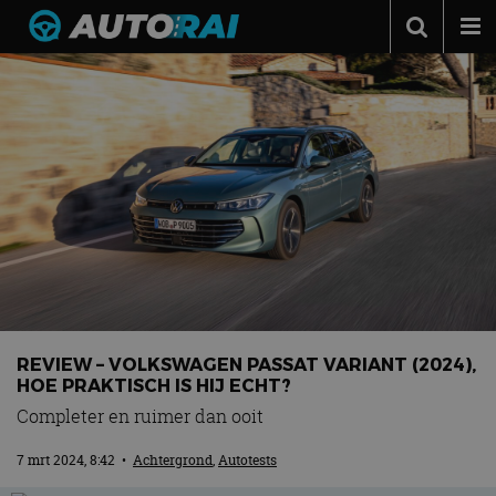
Autonieuws
Podcast
Autotests
Automerken
Adverteren
Contact
MotorRAI.nl
REVIEW – VOLKSWAGEN PASSAT VARIANT (2024),
HOE PRAKTISCH IS HIJ ECHT?
Completer en ruimer dan ooit
7 mrt 2024, 8:42
•
Achtergrond
,
Autotests