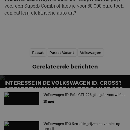
veiligheid 
voor een Superb Combi of kies je voor 50.000 euro toch
website fun
het bieden
een batterij-elektrische auto uit?
beschermi
kwaadaard
bezoekers.
CookieScriptConsent
4 weken 2
Deze cooki
CookieScript
dagen
gebruikt d
autorai.nl
Google Privacy Policy
Cookie-Scr
service om
cookievoo
bezoekers 
Passat
Passat Variant
Volkswagen
onthouden.
banner van
Script.com 
Gerelateerde berichten
noodzakeli
te werken.
INTERESSE IN DE VOLKSWAGEN ID. CROSS?
INSTAPPEN KAN VOOR MINDER DAN 28.000
EURO
Volkswagen ID. Polo GTI: 226 pk op de voorwielen
Aanbieder
Naam
Vervaldatum
Omschrijvi
18 mei
Aanbieder
/
Domein
Naam
Vervaldatum
Omschrijving
/
Domein
omx_consent
.autorai.nl
1 jaar
_ga
1 jaar 1
Deze cookienaam
Google
Aanbieder
/
Naam
Vervaldatum
Omschrijving
g_id_2026041511536766
autorai.nl
1 jaar
maand
is gekoppeld aan
LLC
Domein
Google Universal
Volkswagen ID.3 Neo: alle prijzen en versies op
.autorai.nl
Analytics - wat een
een rij
_fbp
2 maanden 4
Gebruikt door
Meta Platform