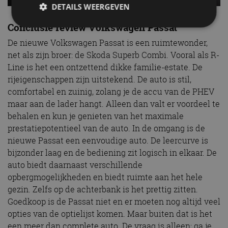
DETAILS WEERGEVEN
Conclusie review Volkswagen Passat
De nieuwe Volkswagen Passat is een ruimtewonder,
Strikt noodzakelijk
Prestatie
Targeting
net als zijn broer: de Skoda Superb Combi. Vooral als R-
Functioneel
Niet-geclassificeerd
Line is het een ontzettend dikke familie-estate. De
rijeigenschappen zijn uitstekend. De auto is stil,
Strikt noodzakelijke cookies maken de
kernfunctionaliteiten van de website mogelijk, zoals
comfortabel en zuinig, zolang je de accu van de PHEV
gebruikersaanmelding en accountbeheer. De
maar aan de lader hangt. Alleen dan valt er voordeel te
website kan niet goed worden gebruikt zonder de
strikt noodzakelijke cookies.
behalen en kun je genieten van het maximale
prestatiepotentieel van de auto. In de omgang is de
Aanbieder
/
Naam
Vervaldatum
Omschrijv
Domein
nieuwe Passat een eenvoudige auto. De leercurve is
bijzonder laag en de bediening zit logisch in elkaar. De
cf_clearance
1 jaar
Deze cooki
Cloudflare,
gebruikt d
Inc.
auto biedt daarnaast verschillende
CloudFlare
.autorai.nl
vertrouwd
opbergmogelijkheden en biedt ruimte aan het hele
te identific
beveiligin
gezin. Zelfs op de achterbank is het prettig zitten.
op basis va
Goedkoop is de Passat niet en er moeten nog altijd veel
adres van 
te omzeilen
opties van de optielijst komen. Maar buiten dat is het
essentieel 
ondersteu
een meer dan complete auto. De vraag is alleen: ga je