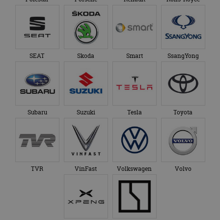
SEAT
Skoda
Smart
SsangYong
Subaru
Suzuki
Tesla
Toyota
TVR
VinFast
Volkswagen
Volvo