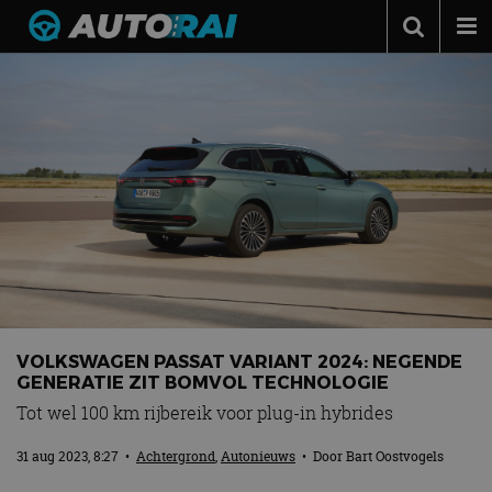
Autonieuws
Podcast
Autotests
Automerken
Adverteren
Contact
MotorRAI.nl
VOLKSWAGEN PASSAT VARIANT 2024: NEGENDE
GENERATIE ZIT BOMVOL TECHNOLOGIE
Tot wel 100 km rijbereik voor plug-in hybrides
31 aug 2023, 8:27
•
Achtergrond
,
Autonieuws
• Door
Bart Oostvogels