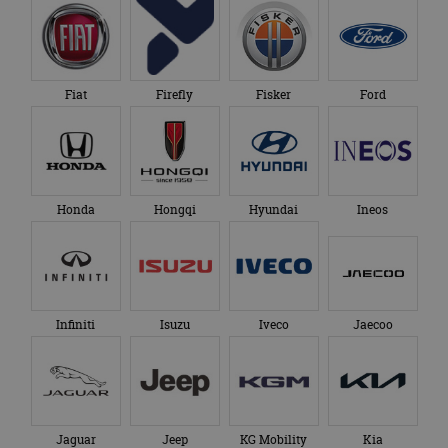
Fiat
Firefly
Fisker
Ford
Honda
Hongqi
Hyundai
Ineos
Infiniti
Isuzu
Iveco
Jaecoo
Jaguar
Jeep
KG Mobility
Kia