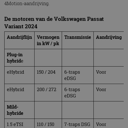
4Motion-aandrijving.
De motoren van de Volkswagen Passat
Variant 2024
Aandrijflijn
Vermogen
Transmissie
Aandrijving
in kW / pk
Plug-in
hybrid
e
eHybrid
150 / 204
6-traps
Voor
eDSG
eHybrid
200 / 272
6-traps
Voor
eDSG
Mild-
hybride
1.5 eTSI
110 / 150
7-traps DSG
Voor