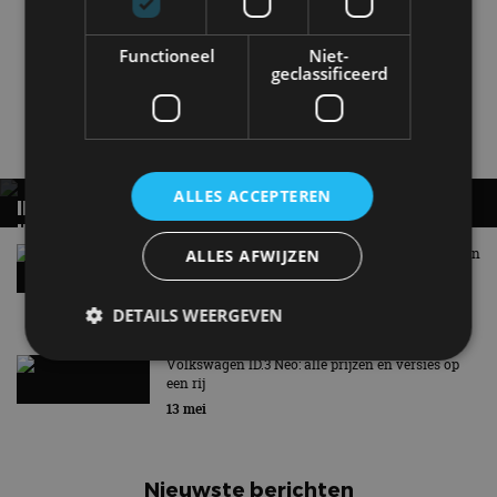
Functioneel
Niet-
geclassificeerd
Passat
Passat Variant
Volkswagen
Gerelateerde berichten
ALLES ACCEPTEREN
INTERESSE IN DE VOLKSWAGEN ID. CROSS?
INSTAPPEN KAN VOOR MINDER DAN 28.000
EURO
Volkswagen ID. Polo GTI: 226 pk op de voorwielen
ALLES AFWIJZEN
18 mei
DETAILS WEERGEVEN
Volkswagen ID.3 Neo: alle prijzen en versies op
een rij
Strikt noodzakelijk
Prestatie
Targeting
13 mei
Functioneel
Niet-geclassificeerd
Strikt noodzakelijke cookies maken de
Nieuwste berichten
kernfunctionaliteiten van de website mogelijk, zoals