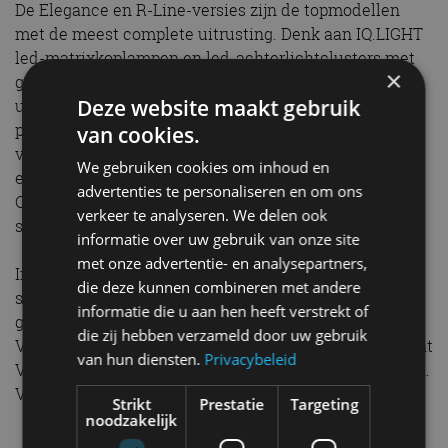
De Elegance en R-Line-versies zijn de topmodellen
met de meest complete uitrusting. Denk aan IQ.LIGHT
led-matrixkoplampen en led-achterlichtclusters met
×
geanimeerde richtingaanwijzers, stoelverwarming en
Deze website maakt gebruik
uitgebreide stoelmassage (twaalf in plaats van drie
pneumatische massage-elementen), sleutelloos
van cookies.
vergrendel- en startsysteem Keyless Access, een
We gebruiken cookies om inhoud en
elektrisch bedienbare achterklep met Easy Open/Easy
advertenties te personaliseren en om ons
Close, uitgebreidere achtergrondverlichting en
verkeer te analyseren. We delen ook
stembediening.
informatie over uw gebruik van onze site
met onze advertentie- en analysepartners,
In de Volkswagen Passat Variant R-Line zijn
die deze kunnen combineren met andere
sportstoelen met geïntegreerde hoofdsteunen
informatie die u aan hen heeft verstrekt of
geplaatst. De voor- en achterkant van de Passat
die zij hebben verzameld door uw gebruik
Variant R-Line hebben een sportief R-design. De Passat
van hun diensten.
Privacybeleid
Variant Elegance staat op 17-inch lichtmetalen wielen.
Voor de R-Line levert Volkswagen 18-inch lichtmetaal.
Strikt
Prestatie
Targeting
noodzakelijk