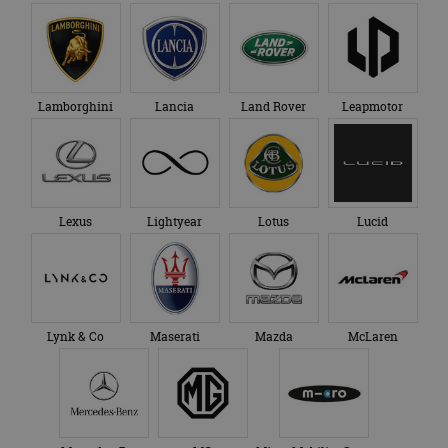
Lamborghini
Lancia
Land Rover
Leapmotor
Lexus
Lightyear
Lotus
Lucid
Lynk & Co
Maserati
Mazda
McLaren