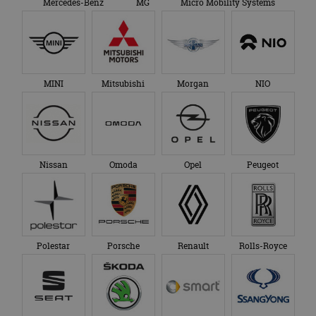
Mercedes-Benz
MG
Micro Mobility Systems
MINI
Mitsubishi
Morgan
NIO
Nissan
Omoda
Opel
Peugeot
Polestar
Porsche
Renault
Rolls-Royce