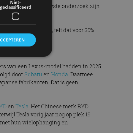
Niet-
 de auto. In het nieuwste onderzoek zijn
geclassificeerd
.
naar de garage moest, telt dat voor 35%
eteld.
ACCEPTEREN
rs van een Lexus-model hadden in 2025
rd
volgd door
Subaru
en
Honda
. Daarmee
elding en
panse fabrikanten. Dat is geen
YD
en
Tesla
. Het Chinese merk BYD
ervice om
rwijl Tesla vorig jaar nog op plek 19
es van de bezoeker
unen van de
n met hun wielophanging en
den van