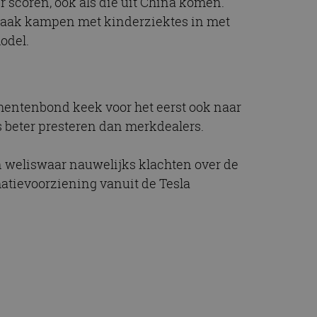
r scoren, ook als die uit China komen.
 vaak kampen met kinderziektes in met
odel.
umentenbond keek voor het eerst ook naar
s beter presteren dan merkdealers.
en weliswaar nauwelijks klachten over de
atievoorziening vanuit de Tesla