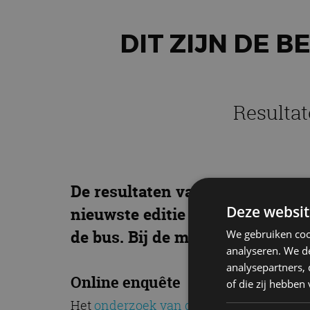
DIT ZIJN DE 
Resultat
De resultaten van de jaarlijk
Deze websit
nieuwste editie van het grote 
de bus. Bij de minst betrouwbar
We gebruiken coo
analyseren. We de
analysepartners,
Online enquête
of die zij hebbe
Het
onderzoek van de Consumentenbon