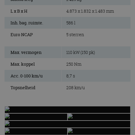
L x B x H
4.873 x 1.832 x 1.483 mm
Inh. bag. ruimte.
586 l
Euro NCAP
5 sterren
Max. vermogen
110 kW (150 pk)
Max. koppel
250 Nm
Acc. 0-100 km/u
8,7 s
Topsnelheid
208 km/u