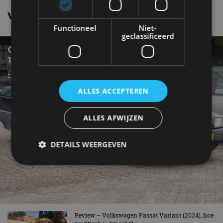
Volkswagen Passat nieuws
Functioneel
Niet-
geclassificeerd
GESPOT: EEN VOLKSWAGEN PASSAT UIT
1991
Een dichte voorkant, maar geen EV
ALLES ACCEPTEREN
ALLES AFWIJZEN
DETAILS WEERGEVEN
Strikt noodzakelijk
Prestatie
Targeting
Functioneel
Niet-geclassificeerd
Review – Volkswagen Passat Variant (2024), hoe
Strikt noodzakelijke cookies maken de