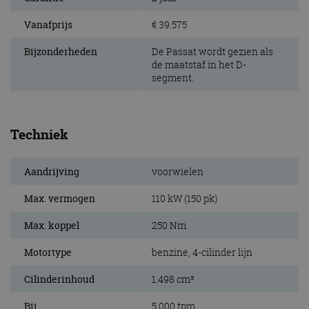
Vanafprijs
€ 39.575
Bijzonderheden
De Passat wordt gezien als
de maatstaf in het D-
segment.
Techniek
Aandrijving
voorwielen
Max. vermogen
110 kW (150 pk)
Max. koppel
250 Nm
Motortype
benzine, 4-cilinder lijn
Cilinderinhoud
1.498 cm³
Bij
5.000 tpm