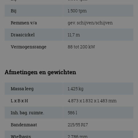
Bij
1.500 tpm
Remmen v/a
gev. schijven/schijven
Draaicirkel
11,7 m
Vermogensrange
88 tot 200 kW
Afmetingen en gewichten
Massa leeg
1.425 kg
L x B x H
4.873 x 1.832 x 1.483 mm
Inh. bag. ruimte.
586 l
Bandenmaat
215/55 R17
Wielbasis
2.786 mm