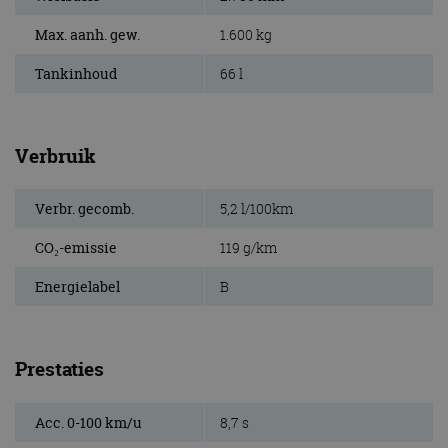
Max. aanh. gew.
1.600 kg
Tankinhoud
66 l
Verbruik
Verbr. gecomb.
5,2 l/100km
CO₂-emissie
119 g/km
Energielabel
B
Prestaties
Acc. 0-100 km/u
8,7 s