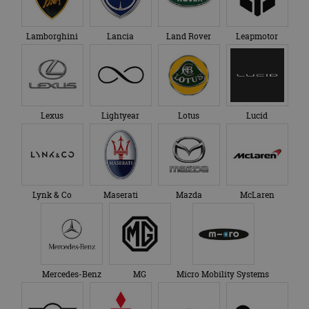
Lamborghini
Lancia
Land Rover
Leapmotor
Lexus
Lightyear
Lotus
Lucid
Lynk & Co
Maserati
Mazda
McLaren
Mercedes-Benz
MG
Micro Mobility Systems