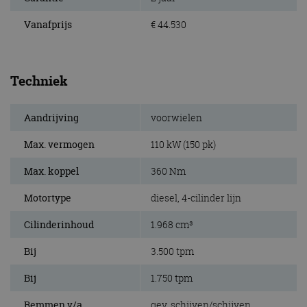
Vanafprijs
€ 44.530
Techniek
Aandrijving
voorwielen
Max. vermogen
110 kW (150 pk)
Max. koppel
360 Nm
Motortype
diesel, 4-cilinder lijn
Cilinderinhoud
1.968 cm³
Bij
3.500 tpm
Bij
1.750 tpm
Remmen v/a
gev. schijven/schijven