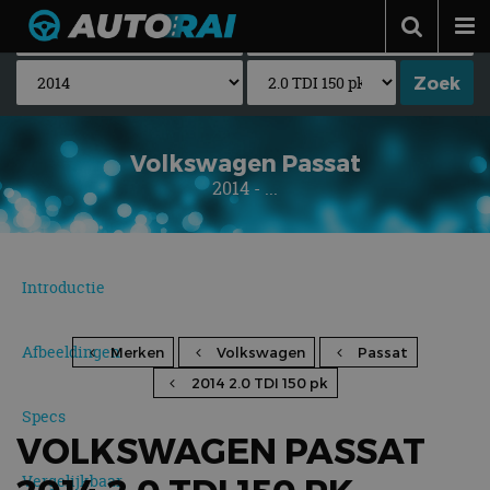
Autonieuws
Podcast
Autotests
Volkswagen Passat
2014 - ...
Automerken
Adverteren
Contact
Introductie
MotorRAI.nl
Afbeeldingen
Merken
Volkswagen
Passat
2014 2.0 TDI 150 pk
Specs
VOLKSWAGEN PASSAT
Vergelijkbaar