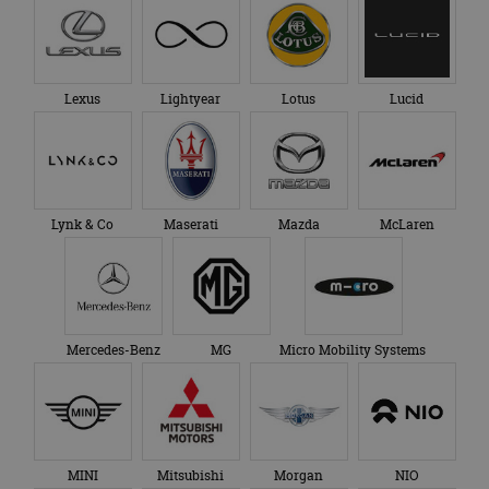
Lexus
Lightyear
Lotus
Lucid
Lynk & Co
Maserati
Mazda
McLaren
Mercedes-Benz
MG
Micro Mobility Systems
MINI
Mitsubishi
Morgan
NIO