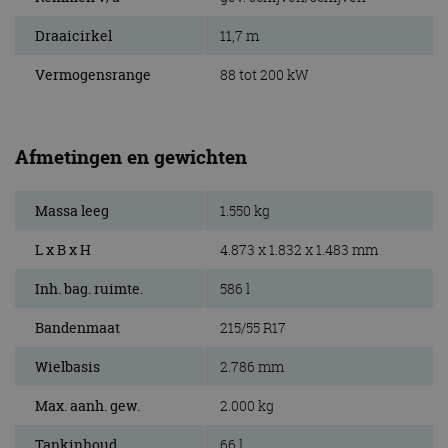
Draaicirkel
11,7 m
Vermogensrange
88 tot 200 kW
Afmetingen en gewichten
Massa leeg
1.550 kg
L x B x H
4.873 x 1.832 x 1.483 mm
Inh. bag. ruimte.
586 l
Bandenmaat
215/55 R17
Wielbasis
2.786 mm
Max. aanh. gew.
2.000 kg
Tankinhoud
66 l