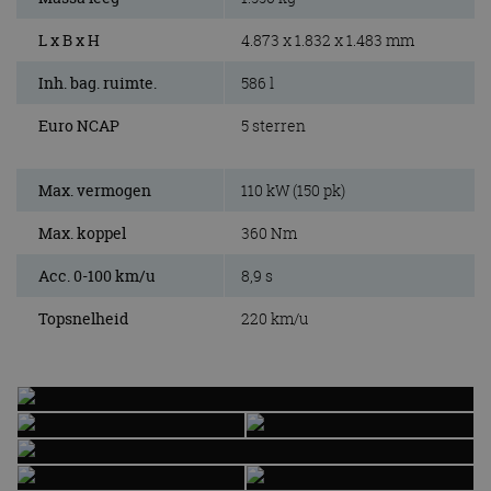
L x B x H
4.873 x 1.832 x 1.483 mm
Inh. bag. ruimte.
586 l
Euro NCAP
5 sterren
Max. vermogen
110 kW (150 pk)
Max. koppel
360 Nm
Acc. 0-100 km/u
8,9 s
Topsnelheid
220 km/u