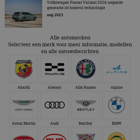
Volkswagen Passat Variant 2024: negende
strikt noodzakelijke cookies.
generatie zit bomvol technologie
Aanbieder
/
aug 2023
Naam
Vervaldatum
Omschrijv
Domein
cf_clearance
1 jaar
Deze cooki
Cloudflare,
gebruikt d
Inc.
Alle automerken
CloudFlare
.autorai.nl
vertrouwd
Selecteer een merk voor meer informatie, modellen
te identific
beveiligin
en alle nieuwsberichten
op basis va
adres van 
te omzeilen
essentieel 
ondersteu
veiligheid 
website fun
het bieden
Abarth
Aiways
Alfa Romeo
Alpine
beschermi
kwaadaard
bezoekers.
CookieScriptConsent
4 weken 2
Deze cooki
CookieScript
dagen
gebruikt d
autorai.nl
Google Privacy Policy
Cookie-Scr
service om
Aston Martin
Audi
Bentley
BMW
cookievoo
bezoekers 
onthouden.
banner van