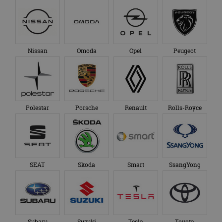
Nissan
Omoda
Opel
Peugeot
Polestar
Porsche
Renault
Rolls-Royce
SEAT
Skoda
Smart
SsangYong
Subaru
Suzuki
Tesla
Toyota