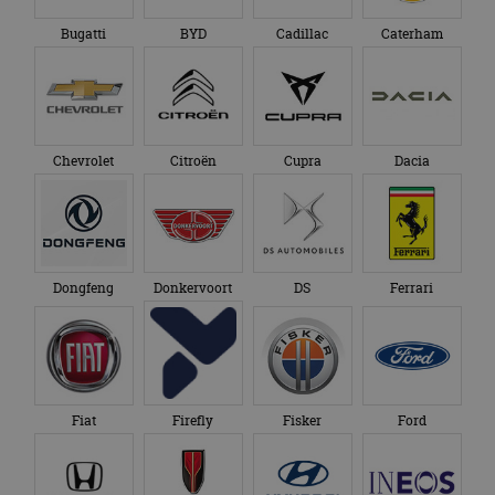
Bugatti
BYD
Cadillac
Caterham
Chevrolet
Citroën
Cupra
Dacia
Dongfeng
Donkervoort
DS
Ferrari
Fiat
Firefly
Fisker
Ford