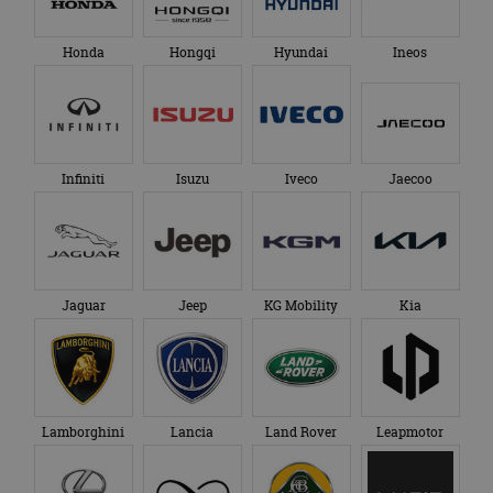
Honda
Hongqi
Hyundai
Ineos
Infiniti
Isuzu
Iveco
Jaecoo
Jaguar
Jeep
KG Mobility
Kia
Lamborghini
Lancia
Land Rover
Leapmotor