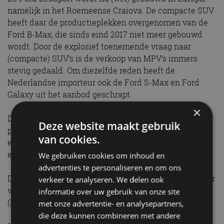
namelijk in het Roemeense Craiova. De compacte SUV
heeft daar de productieplekken overgenomen van de
Ford B-Max, die sinds eind 2017 niet meer gebouwd
wordt. Door de explosief toenemende vraag naar
(compacte) SUV’s is de verkoop van MPV’s immers
stevig gedaald. Om diezelfde reden heeft de
Nederlandse importeur ook de Ford S-Max en Ford
Galaxy uit het aanbod geschrapt.
×
Door de Ford EcoSport in Europa te produceren in
Deze website maakt gebruik
plaats van India, profiteren wij van kortere levertijden
van cookies.
en een betere bouwkwaliteit. Europeanen zijn nu
eenmaal kritischer op dit gebied.
We gebruiken cookies om inhoud en
advertenties te personaliseren en om ons
De door ons gereden Ford EcoSport ST-line is leverbaar
verkeer te analyseren. We delen ook
vanaf 27.000 euro. De basisversie van de EcoSport
informatie over uw gebruik van onze site
(Essential) kost minimaal 22.361 euro.
met onze advertentie- en analysepartners,
die deze kunnen combineren met andere