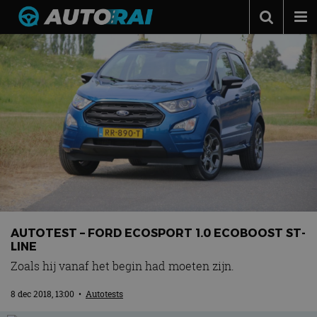
Autonieuws
Podcast
Autotests
Automerken
Adverteren
Contact
MotorRAI.nl
AUTOTEST – FORD ECOSPORT 1.0 ECOBOOST ST-
LINE
Zoals hij vanaf het begin had moeten zijn.
8 dec 2018, 13:00
•
Autotests