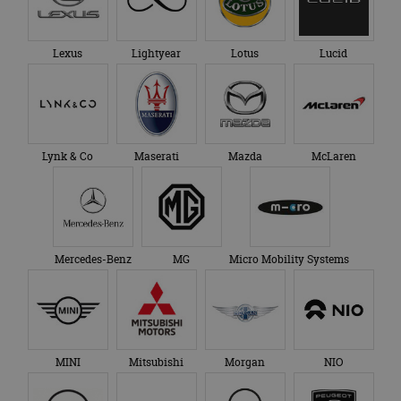
Lexus
Lightyear
Lotus
Lucid
Lynk & Co
Maserati
Mazda
McLaren
Mercedes-Benz
MG
Micro Mobility Systems
MINI
Mitsubishi
Morgan
NIO