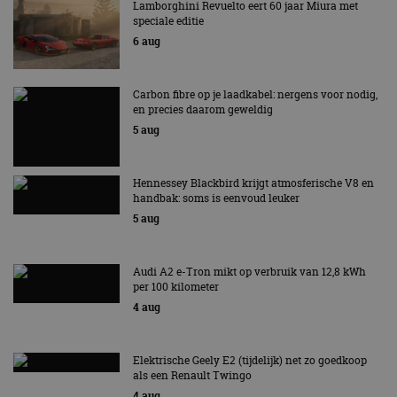
Lamborghini Revuelto eert 60 jaar Miura met
beschermi
speciale editie
kwaadaard
bezoekers.
6 aug
CookieScriptConsent
4 weken 2
Deze cooki
CookieScript
dagen
gebruikt d
autorai.nl
Google Privacy Policy
Cookie-Scr
Carbon fibre op je laadkabel: nergens voor nodig,
service om
en precies daarom geweldig
cookievoo
bezoekers 
5 aug
onthouden.
banner van
Script.com 
noodzakeli
Hennessey Blackbird krijgt atmosferische V8 en
te werken.
handbak: soms is eenvoud leuker
5 aug
Aanbieder
Audi A2 e-Tron mikt op verbruik van 12,8 kWh
Naam
Vervaldatum
Omschrijvi
Aanbieder
/
Domein
per 100 kilometer
Naam
Vervaldatum
Omschrijving
/
Domein
4 aug
omx_consent
.autorai.nl
1 jaar
_ga
1 jaar 1
Deze cookienaam
Google
Aanbieder
/
Naam
Vervaldatum
Omschrijving
g_id_2026041511536766
autorai.nl
1 jaar
maand
is gekoppeld aan
LLC
Domein
Google Universal
.autorai.nl
Analytics - wat een
Elektrische Geely E2 (tijdelijk) net zo goedkoop
_fbp
2 maanden 4
Gebruikt door
Meta Platform
belangrijke update
als een Renault Twingo
weken
Facebook om een
Inc.
is van de meer
reeks
.autorai.nl
4 aug
algemeen