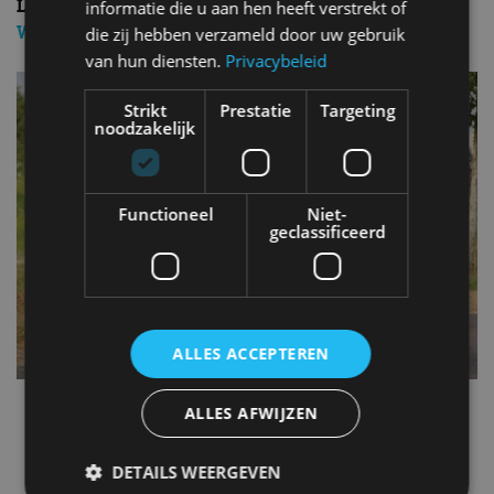
LEES OOK:
Ford voorkomt spookrijden met ‘Wrong
informatie die u aan hen heeft verstrekt of
Way Alert’
die zij hebben verzameld door uw gebruik
van hun diensten.
Privacybeleid
Strikt
Prestatie
Targeting
noodzakelijk
Functioneel
Niet-
geclassificeerd
ALLES ACCEPTEREN
ALLES AFWIJZEN
EcoSport
Ford
DETAILS WEERGEVEN
Gerelateerde berichten