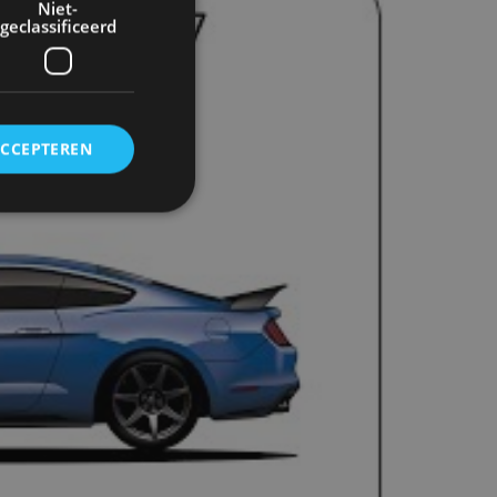
Niet-
geclassificeerd
ACCEPTEREN
rd
elding en
ervice om
es van de bezoeker
unen van de
den van