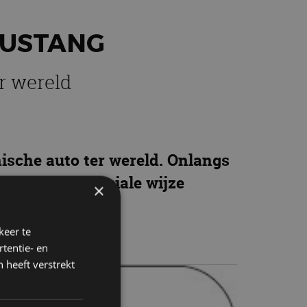
MUSTANG
r wereld
ische auto ter wereld. Onlangs
teraard op speciale wijze
×
keer te
tentie- en
 heeft verstrekt