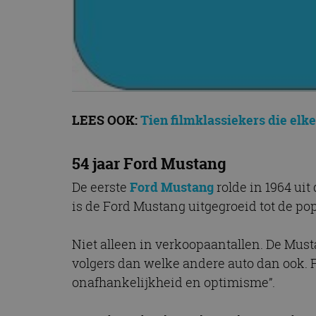
CookieScriptConse
Naam
Naam
omx_consent
Aanbiede
Naam
Domein
g_id_202604151153
_ga
LEES OOK:
Tien filmklassiekers die elk
_fbp
Meta Pla
Inc.
.autorai.n
54 jaar Ford Mustang
_gcl_au
Google L
.autorai.n
De eerste
Ford Mustang
rolde in 1964 uit
_ga_SC6JKZPPKY
is de Ford Mustang uitgegroeid tot de po
IDE
Google L
.doublecl
Niet alleen in verkoopaantallen. De Must
volgers dan welke andere auto dan ook. 
onafhankelijkheid en optimisme”.