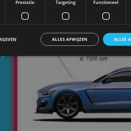
Prestatie
Targeting
Functioneel
ERGEVEN
ALLES AFWIJZEN
ALLES 
trikt noodzakelijk
Prestatie
Targeting
Functioneel
Niet-geclassificee
 cookies maken de kernfunctionaliteiten van de website mogelijk, zoals gebruikersaanm
bsite kan niet goed worden gebruikt zonder de strikt noodzakelijke cookies.
Aanbieder
/
Vervaldatum
Omschrijving
Domein
1 jaar
Deze cookie wordt gebruikt door de CloudFlare-s
Cloudflare,
vertrouwd webverkeer te identificeren en alle
Inc.
beveiligingsbeperkingen op basis van het IP-adr
.autorai.nl
te omzeilen. Het is essentieel voor het onderste
veiligheid van een website functies en in het bie
bescherming tegen kwaadaardige bezoekers.