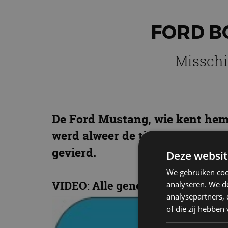
FORD B
Misschi
De Ford Mustang, wie kent hem 
werd alweer de tien miljoenste 
gevierd.
Deze websit
We gebruiken coo
VIDEO: Alle generaties Ford Mus
analyseren. We de
analysepartners,
of die zij hebbe