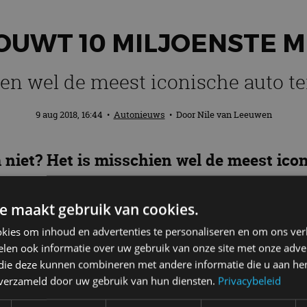
OUWT 10 MILJOENSTE 
en wel de meest iconische auto te
9 aug 2018, 16:44
•
Autonieuws
• Door
Nile van Leeuwen
niet? Het is misschien wel de meest icon
(!) Mustang geproduceerd. En dat werd ui
e maakt gebruik van cookies.
kies om inhoud en advertenties te personaliseren en om ons ver
tang
len ook informatie over uw gebruik van onze site met onze adver
 die deze kunnen combineren met andere informatie die u aan hen
n verzameld door uw gebruik van hun diensten.
Privacybeleid