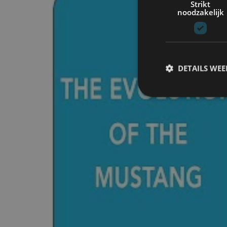
Strikt
noodzakelijk
DETAILS WE
S
Strikt noodzakelijke
accountbeheer. De we
Naam
cf_clearance