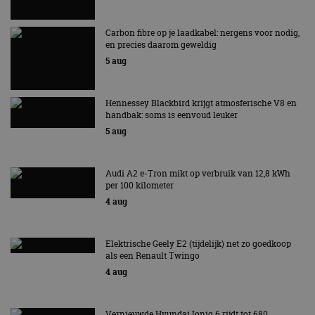
Carbon fibre op je laadkabel: nergens voor nodig,
en precies daarom geweldig
5 aug
Hennessey Blackbird krijgt atmosferische V8 en
handbak: soms is eenvoud leuker
5 aug
Audi A2 e-Tron mikt op verbruik van 12,8 kWh
per 100 kilometer
4 aug
Elektrische Geely E2 (tijdelijk) net zo goedkoop
als een Renault Twingo
4 aug
Vernieuwde Hyundai Ioniq 6 rijdt tot 680