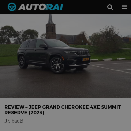
Autonieuws
Podcast
Autotests
Automerken
Adverteren
Contact
MotorRAI.nl
REVIEW – JEEP GRAND CHEROKEE 4XE SUMMIT
RESERVE (2023)
It’s back!