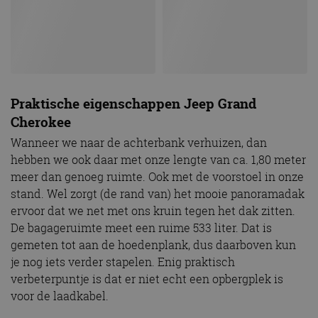
informatie uit over
willekeurig
hoe de eindgebruiker
gegenereerd
de website gebruikt
nummer toe te
en over eventuele
wijzen als klant-ID.
advertenties die de
Het is opgenomen
eindgebruiker heeft
in elk
gezien voordat hij de
paginaverzoek op
genoemde website
een site en wordt
bezocht.
gebruikt om
bezoekers-, sessie-
Praktische eigenschappen Jeep Grand
IDE
1 jaar 1
Deze cookie wordt
Google LLC
en
maand
ingesteld door
.doubleclick.net
Cherokee
campagnegegeven
Doubleclick en voert
te berekenen voor
informatie uit over
de
Wanneer we naar de achterbank verhuizen, dan
hoe de eindgebruiker
analyserapporten
de website gebruikt
hebben we ook daar met onze lengte van ca. 1,80 meter
van de site.
en over eventuele
advertenties die de
meer dan genoeg ruimte. Ook met de voorstoel in onze
_ga_SC6JKZPPKY
.autorai.nl
1 jaar 1
Deze cookie wordt
eindgebruiker heeft
maand
gebruikt door
stand. Wel zorgt (de rand van) het mooie panoramadak
gezien voordat hij de
Google Analytics
genoemde website
ervoor dat we net met ons kruin tegen het dak zitten.
om de sessiestatus
bezocht.
te behouden.
De bagageruimte meet een ruime 533 liter. Dat is
gemeten tot aan de hoedenplank, dus daarboven kun
je nog iets verder stapelen. Enig praktisch
verbeterpuntje is dat er niet echt een opbergplek is
voor de laadkabel.