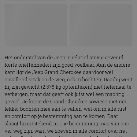
Strikt noodzakelijke cookies maken de
kernfunctionaliteiten van de website mogelijk, zoals
gebruikersaanmelding en accountbeheer. De
website kan niet goed worden gebruikt zonder de
strikt noodzakelijke cookies.
Aanbieder
/
Naam
Vervaldatum
Omschrijv
Domein
cf_clearance
1 jaar
Deze cooki
Cloudflare,
gebruikt d
Inc.
CloudFlare
.autorai.nl
Het onderstel van de Jeep is relatief stevig geveerd.
vertrouwd
Korte oneffenheden zijn goed voelbaar. Aan de andere
te identific
beveiligin
kant ligt de Jeep Grand Cherokee daardoor wel
op basis va
adres van 
opvallend strak op de weg, ook in bochten. Daarbij weet
te omzeilen
essentieel 
hij zijn gewicht (2.578 kg op kenteken) niet helemaal te
ondersteu
verbergen, maar dat geeft ook juist wel een machtig
veiligheid 
website fun
gevoel. Je koopt de Grand Cherokee sowieso niet om
het bieden
beschermi
lekker bochten mee aan te vallen, wel om in alle rust
kwaadaard
en comfort op je bestemming aan te komen. Daar
bezoekers.
slaagt hij uitstekend in. Die bestemming mag van ons
CookieScriptConsent
4 weken 2
Deze cooki
CookieScript
dagen
gebruikt d
autorai.nl
ver weg zijn, want we zoeven in alle comfort over het
Google Privacy Policy
Cookie-Scr