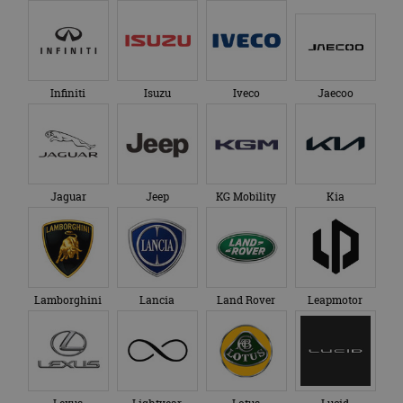
Infiniti
Isuzu
Iveco
Jaecoo
Jaguar
Jeep
KG Mobility
Kia
Lamborghini
Lancia
Land Rover
Leapmotor