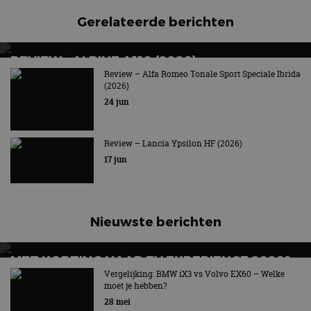
Gerelateerde berichten
REVIEW – ALPINE A110 (2026)
Review – Alfa Romeo Tonale Sport Speciale Ibrida
Nog één keer puur genieten
(2026)
24 jun
Review – Lancia Ypsilon HF (2026)
17 jun
Nieuwste berichten
MET KORTING NAAR EV EXPERIENCE 2026?
AUTORAI REGELT HET!
Vergelijking: BMW iX3 vs Volvo EX60 – Welke
moet je hebben?
EV Experience 2026 van 24 tot 26 september
28 mei