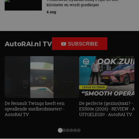
kilometer en wordt goedkoper
4 aug
AutoRAI.nl TV
SUBSCRIBE
De Renault Twingo heeft een
De perfecte (gezins)taxi? - 
opvallende snelheidsmeter! -
ES500e (2026) - REVIEW - AL
AutoRAI TV
UITGELEGD! - AutoRAI TV