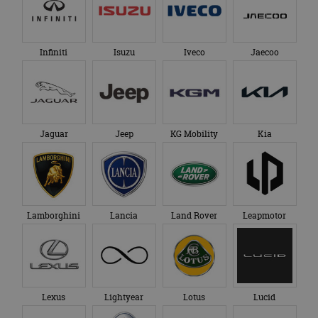
Infiniti
Isuzu
Iveco
Jaecoo
Jaguar
Jeep
KG Mobility
Kia
Lamborghini
Lancia
Land Rover
Leapmotor
Lexus
Lightyear
Lotus
Lucid