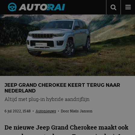
Autonieuws
Podcast
Autotests
Automerken
Adverteren
Contact
JEEP GRAND CHEROKEE KEERT TERUG NAAR
MotorRAI.nl
NEDERLAND
Altijd met plug-in hybride aandrijflijn
6 jul 2022, 15:48
•
Autonieuws
• Door
Niels Janson
De nieuwe Jeep Grand Cherokee maakt ook