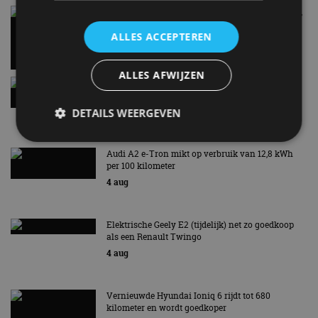
Carbon fibre op je laadkabel: nergens voor nodig,
en precies daarom geweldig
ALLES ACCEPTEREN
5 aug
ALLES AFWIJZEN
Hennessey Blackbird krijgt atmosferische V8 en
handbak: soms is eenvoud leuker
5 aug
DETAILS WEERGEVEN
Audi A2 e-Tron mikt op verbruik van 12,8 kWh
per 100 kilometer
Strikt noodzakelijk
Prestatie
Targeting
4 aug
Functioneel
Niet-geclassificeerd
Strikt noodzakelijke cookies maken de
Elektrische Geely E2 (tijdelijk) net zo goedkoop
kernfunctionaliteiten van de website mogelijk, zoals
als een Renault Twingo
gebruikersaanmelding en accountbeheer. De
website kan niet goed worden gebruikt zonder de
4 aug
strikt noodzakelijke cookies.
Aanbieder
/
Naam
Vervaldatum
Omschrijv
Domein
Vernieuwde Hyundai Ioniq 6 rijdt tot 680
kilometer en wordt goedkoper
cf_clearance
1 jaar
Deze cooki
Cloudflare,