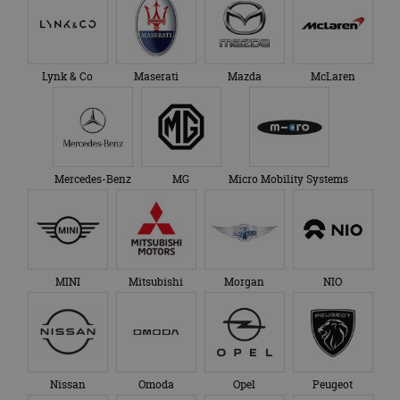
Lynk & Co
Maserati
Mazda
McLaren
Mercedes-Benz
MG
Micro Mobility Systems
MINI
Mitsubishi
Morgan
NIO
Nissan
Omoda
Opel
Peugeot