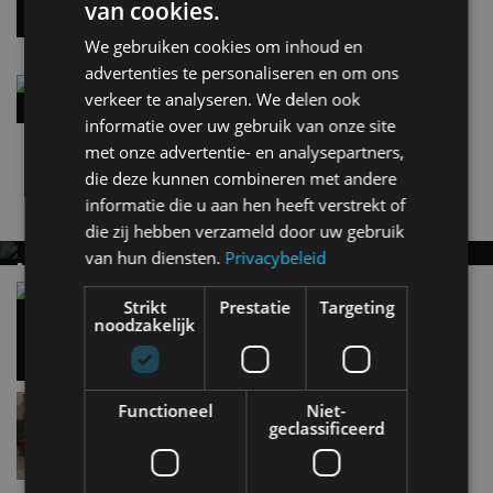
van cookies.
De aanpassingen op een rij
28 apr
We gebruiken cookies om inhoud en
advertenties te personaliseren en om ons
Opvallend: alle motorvarianten Jeep Compass
verkeer te analyseren. We delen ook
kosten hetzelfde
informatie over uw gebruik van onze site
4 feb
met onze advertentie- en analysepartners,
die deze kunnen combineren met andere
informatie die u aan hen heeft verstrekt of
Nieuwste berichten
die zij hebben verzameld door uw gebruik
van hun diensten.
Privacybeleid
MET KORTING NAAR EV EXPERIENCE 2026?
AUTORAI REGELT HET!
Vergelijking: BMW iX3 vs Volvo EX60 – Welke
Strikt
Prestatie
Targeting
moet je hebben?
noodzakelijk
EV Experience 2026 van 24 tot 26 september
28 mei
Lamborghini Revuelto eert 60 jaar Miura met
Functioneel
Niet-
speciale editie
geclassificeerd
9:33