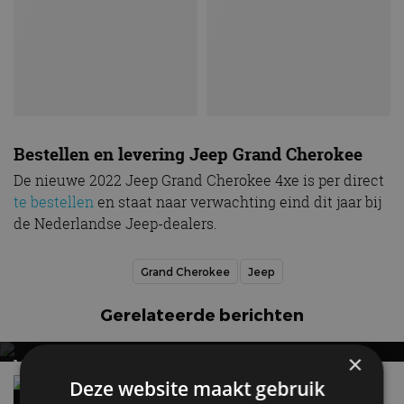
Bestellen en levering Jeep Grand Cherokee
De nieuwe 2022 Jeep Grand Cherokee 4xe is per direct
te bestellen
en staat naar verwachting eind dit jaar bij
de Nederlandse Jeep-dealers.
Grand Cherokee
Jeep
Gerelateerde berichten
×
VERNIEUWDE JEEP AVENGER WIL VOORAL
STOERDER ZIJN
Het belangrijkste kenmerk van Jeep gaat op de
Deze website maakt gebruik
schop!