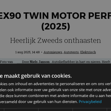
 EX90 TWIN MOTOR PE
(2025)
Heerlijk Zweeds onthaasten
1 aug 2025, 14:48
•
Autonieuws
,
Autotests
,
Elektrisch
Door
Niels Janson
. Autoliefhebber in hart en nieren. Heeft
een brede interesse en houdt van bijna alle soorten auto's,
ook in miniatuur. Heeft in het bijzonder een zwak voor
e maakt gebruik van cookies.
oude Amerikanen en rijdt zelf met plezier in een Buick
Regal uit 1994.
kies om inhoud en advertenties te personaliseren en om ons ver
len ook informatie over uw gebruik van onze site met onze adver
 die deze kunnen combineren met andere informatie die u aan hen
ot succes. Gaat de volledig elektrische 
n verzameld door uw gebruik van hun diensten.
Privacybeleid
reide kennismaking.