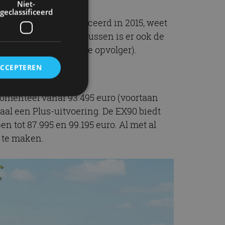
Niet-
geclassificeerd
 de tweede, geïntroduceerd in 2015, weet
ft nog wel even. Ondertussen is er ook de
n ook wel als indirecte opvolger).
ACCEPTEREN
 momenteel vanaf 93.495 euro (voortaan
aal een Plus-uitvoering. De EX90 biedt
rd
en tot 87.995 en 99.195 euro. Al met al
elding en
 te maken.
ervice om
es van de bezoeker
unen van de
den van