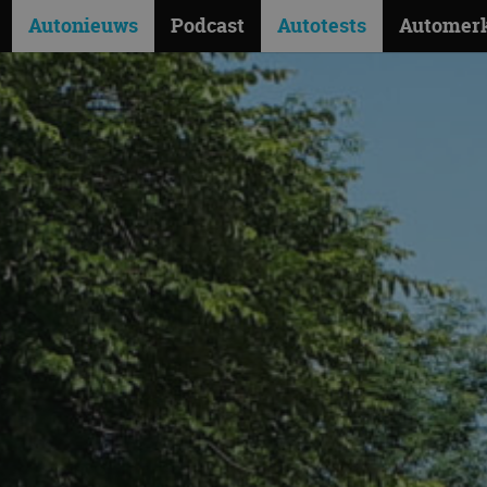
Autonieuws
Podcast
Autotests
Automer