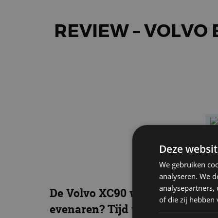
REVIEW – VOLVO
Deze websit
We gebruiken coo
analyseren. We de
analysepartners,
De Volvo XC90 was en is een gro
of die zij hebbe
evenaren? Tijd voor een uitgeb