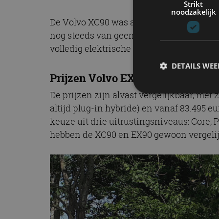
Strikt
noodzakelijk
De Volvo XC90 was al snel een groot succe
nog steeds van geen ophouden. Eind vorig 
volledig elektrische Volvo EX90, die je ku
DETAILS WE
Prijzen Volvo EX90 (en XC90)
De prijzen zijn alvast vergelijkbaar, met
altijd plug-in hybride) en vanaf 83.495 
S
keuze uit drie uitrustingsniveaus: Core, P
Strikt noodzakelijke
hebben de XC90 en EX90 gewoon vergelijk
accountbeheer. De we
Naam
cf_clearance