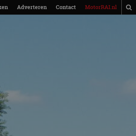
ken
Adverteren
Contact
MotorRAI.nl