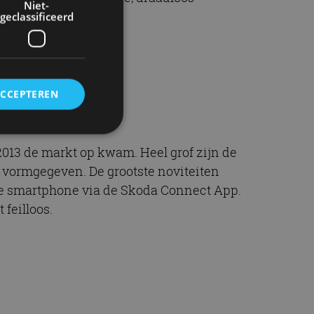
Niet-
geclassificeerd
ACCEPTEREN
2013 de markt op kwam. Heel grof zijn de
rd
w vormgegeven. De grootste noviteiten
je smartphone via de Skoda Connect App.
elding en
feilloos.
ervice om
es van de bezoeker
unen van de
den van