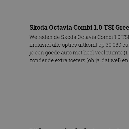
CookieScriptConse
Skoda Octavia Combi 1.0 TSI Gre
Naam
Naam
We reden de Skoda Octavia Combi 1.0 TSI 
omx_consent
Aanbiede
Naam
Domein
inclusief alle opties uitkomt op 30.080 e
g_id_202604151153
_ga
_fbp
Meta Pla
je een goede auto met heel veel ruimte (
Inc.
zonder de extra toeters (oh ja, dat wel) en
.autorai.n
_gcl_au
Google L
.autorai.n
_ga_SC6JKZPPKY
IDE
Google L
.doublecl