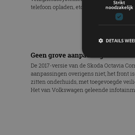
Strikt
telefoon opladen, etc) vergelijken met sna
noodzakelijk
DETAILS WE
Geen grove aanpassingen
De 2017-versie van de Skoda Octavia Comb
S
aanpassingen overigens niet; het front i
zitten onderhuids, met toegevoegde vei
Strikt noodzakelijke
accountbeheer. De we
Het van Volkswagen geleende infotainmen
Naam
cf_clearance