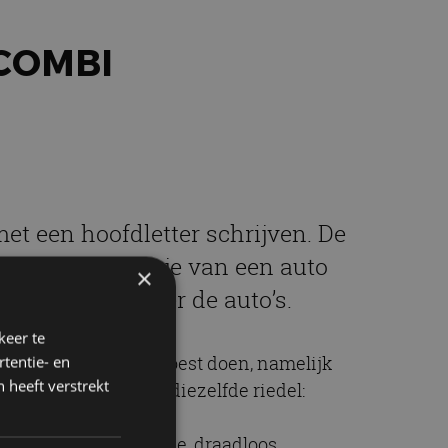
 COMBI
et een hoofdletter schrijven. De
n doet alles wat je van een auto
×
Nokia 3310 onder de auto’s.
keer te
deed precies wat-ie moest doen, namelijk
tentie- en
 heeft verstrekt
aat op voor precies diezelfde riedel:
 kun je de innovatieve
ekoeld dashboardkastje, draadloos