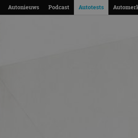
Autonieuws
Podcast
Autotests
Automer