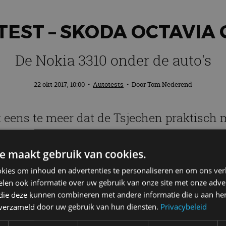
EST – SKODA OCTAVIA
De Nokia 3310 onder de auto's
22 okt 2017, 10:00
•
Autotests
• Door
Tom Nederend
eens te meer dat de Tsjechen praktisch m
 zeker niet hip of flitsend, maar hij kan e
ts minder. De Skoda Octavia Combi is de 
e maakt gebruik van cookies.
kies om inhoud en advertenties te personaliseren en om ons ver
jkheid; hij was betaalbaar, niet kapot te krijgen en 
len ook informatie over uw gebruik van onze site met onze adver
 die deze kunnen combineren met andere informatie die u aan hen
snaken
. De vergelijking met de Skoda Octavia Combi g
n verzameld door uw gebruik van hun diensten.
Privacybeleid
 precies wat-ie moet doen. En met een beetje fantasie
cruise control, parkeerassistent, etc) en gadgets (g