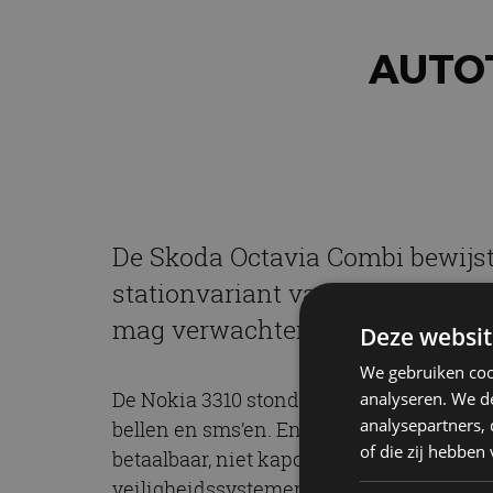
AUTOT
De Skoda Octavia Combi bewijst 
stationvariant van de Octavia is
mag verwachten. Niets meer, nie
Deze websit
We gebruiken coo
De Nokia 3310 stond bekend om z’n degeli
analyseren. We de
analysepartners,
bellen en sms’en. En ok, je kon er ook op
of die zij hebbe
betaalbaar, niet kapot te krijgen en doet
veiligheidssystemen (SOS-knop, adaptive 