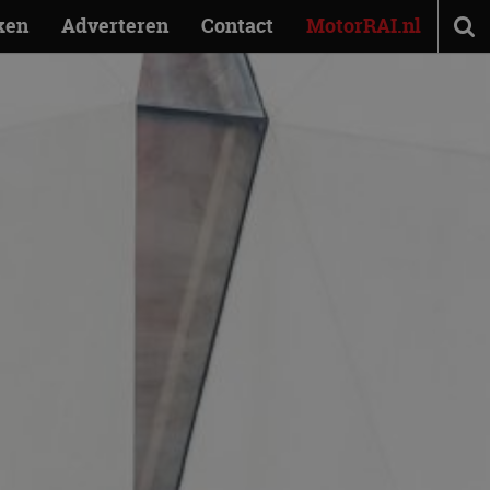
ken
Adverteren
Contact
MotorRAI.nl