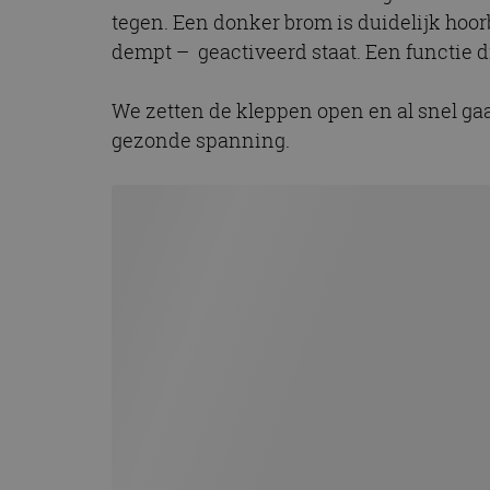
CookieScriptConse
tegen. Een donker brom is duidelijk hoorba
dempt – geactiveerd staat. Een functie di
We zetten de kleppen open en al snel gaat
Naam
Naam
gezonde spanning.
omx_consent
Aanbiede
Naam
Domein
g_id_202604151153
_ga
_fbp
Meta Pla
Inc.
.autorai.n
_gcl_au
Google L
.autorai.n
_ga_SC6JKZPPKY
IDE
Google L
.doublecl