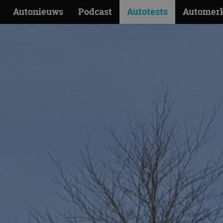
Autonieuws
Podcast
Autotests
Automer