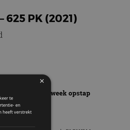
625 PK (2021)
d
×
k! Wij gingen een week opstap
keer te
tentie- en
 heeft verstrekt