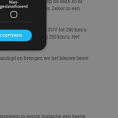
en Competition-badge op de BMX X5 M
Niet-
geclassificeerd
t vinden wij veel thuis. Zeker in een
t, kan de 2400 kg zware SUV tot 290 km/u
ACCEPTEREN
proken tegenhoudt bij 250 km/u. Het
rhandigd en brengen we het blauwe beest
rd
elding en
ervice om
es van de bezoeker
unen van de
den van
tsysteem in eerste instantie een beetje