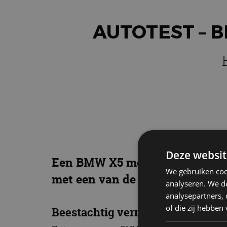
AUTOTEST – B
Deze websit
Een BMW X5 met 625 pk, dat klin
We gebruiken coo
met een van de snelste SUV’s 
analyseren. We de
analysepartners,
of die zij hebbe
Beestachtig vermogen