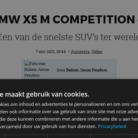
MW X5 M COMPETITION – 
Een van de snelste SUV’s ter werel
7 mrt 2021, 18:44
•
Autotests
,
Video
Door
Ruben Jason Penders
.
e maakt gebruik van cookies.
kt niet gek. Of eigenlijk wel gek. Te ge
kies om inhoud en advertenties te personaliseren en om ons ver
ter wereld: de BMW X5 M Competition
len ook informatie over uw gebruik van onze site met onze adver
 die deze kunnen combineren met andere informatie die u aan hen
n verzameld door uw gebruik van hun diensten.
Privacybeleid