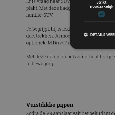
Er is vraag naar SUV’s met meer dan 60
Strikt
noodzakelijk
plakt. Met deze badge groeit het vermogen
familie-SUV.
Je begrijpt, hij is lekker vlot. De 0-100
DETAILS WE
doortrekken. Al moet je daarvoor nog wel
optionele M Driver’s Package — t.w.v. 2.61
Met deze cijfers in het achterhoofd kri
S
in beweging.
Strikt noodzakelijke
accountbeheer. De we
Naam
cf_clearance
Vuistdikke pijpen
Zodra de V8 aanslaat valt het geluid uit 