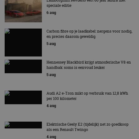
Lamborghini Revuelto eert 60 jaar Miura met
speciale editie
6 aug
Carbon fibre op je laadkabel: nergens voor nodig,
en precies daarom geweldig
5 aug
Hennessey Blackbird krijgt atmosferische V8 en
handbak: soms is eenvoud leuker
5 aug
Audi A2 e-Tron mikt op verbruik van 12,8 kWh
per 100 kilometer
4 aug
Elektrische Geely E2 (tijdelijk) net zo goedkoop
als een Renault Twingo
4 aug