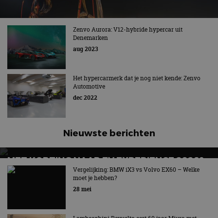
Zenvo Aurora: V12-hybride hypercar uit
Denemarken
aug 2023
Het hypercarmerk dat je nog niet kende: Zenvo
Automotive
dec 2022
Nieuwste berichten
MET KORTING NAAR EV EXPERIENCE 2026?
AUTORAI REGELT HET!
Vergelijking: BMW iX3 vs Volvo EX60 – Welke
moet je hebben?
EV Experience 2026 van 24 tot 26 september
28 mei