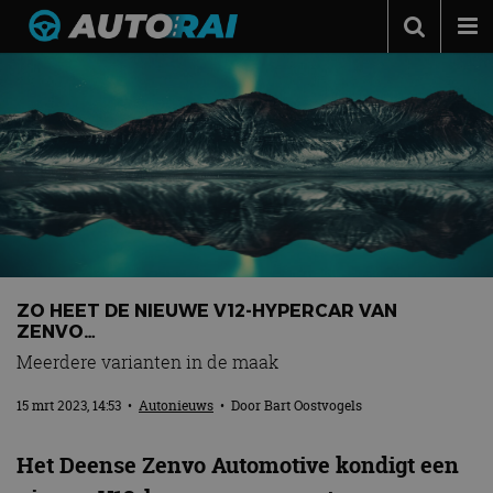
Autonieuws
Podcast
Autotests
Automerken
Adverteren
Contact
ZO HEET DE NIEUWE V12-HYPERCAR VAN
MotorRAI.nl
ZENVO…
Meerdere varianten in de maak
15 mrt 2023, 14:53
•
Autonieuws
• Door
Bart Oostvogels
Het Deense Zenvo Automotive kondigt een