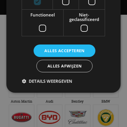
Functioneel
Niet-
geclassificeerd
Alle automerken
Selecteer een merk voor meer informatie, modellen
en alle nieuwsberichten
ALLES ACCEPTEREN
ALLES AFWIJZEN
Abarth
Aiways
Alfa Romeo
Alpine
DETAILS WEERGEVEN
Aston Martin
Audi
Bentley
BMW
Strikt noodzakelijk
Prestatie
Targeting
Functioneel
Niet-geclassificeerd
Strikt noodzakelijke cookies maken de