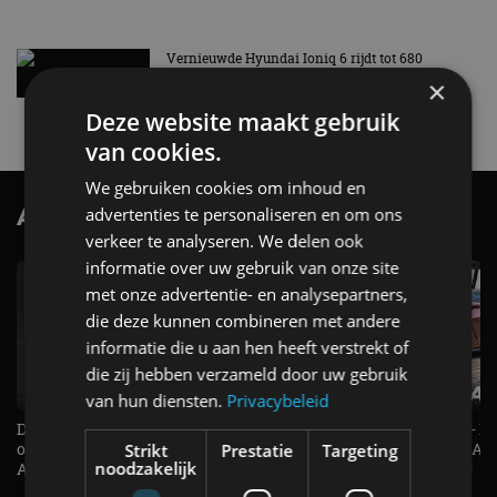
Vernieuwde Hyundai Ioniq 6 rijdt tot 680
kilometer en wordt goedkoper
×
4 aug
Deze website maakt gebruik
van cookies.
We gebruiken cookies om inhoud en
AutoRAI.nl TV
advertenties te personaliseren en om ons
SUBSCRIBE
verkeer te analyseren. We delen ook
informatie over uw gebruik van onze site
met onze advertentie- en analysepartners,
die deze kunnen combineren met andere
informatie die u aan hen heeft verstrekt of
die zij hebben verzameld door uw gebruik
van hun diensten.
Privacybeleid
De Renault Twingo heeft een
De perfecte (gezins)taxi? - 
opvallende snelheidsmeter! -
ES500e (2026) - REVIEW - AL
Strikt
Prestatie
Targeting
noodzakelijk
AutoRAI TV
UITGELEGD! - AutoRAI TV