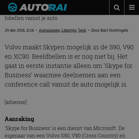
JE KAN NU SKYPEN IN EEN VOLVO
Inbellen vanuit je auto
Autonieuws
29 dec 2016, 11:14
•
Autonieuws
,
Lifestyle
,
Tech
• Door
Bart Oostvogels
Podcast
Autotests
Volvo maakt Skypen mogelijk in de S90, V90
en XC90. Beeldbellen is er nog niet bij. Het
Automerken
gaat in eerste instantie alleen om ‘Skype for
Adverteren
Business’ waarmee deelnemen aan een
Contact
conference call vanuit de auto mogelijk is.
MotorRAI.nl
[adsense]
Aanraking
‘Skype for Business’ is een dienst van Microsoft. De
eigenaar van een Volvo S90, V90 (Cross Country) en