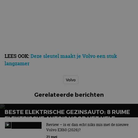
LEES OOK:
Deze sleutel maakt je Volvo een stuk
langzamer
Volvo
Gerelateerde berichten
BESTE ELEKTRISCHE GEZINSAUTO: 8 RUIME
ELEKTRISCHE AUTO’S VOOR HET HELE
GEZIN
Review – is er dan echt niks mis met de nieuwe
Volvo EX60 (2026)?
Wat is de beste elektrische gezinsauto voor grote
21 mei