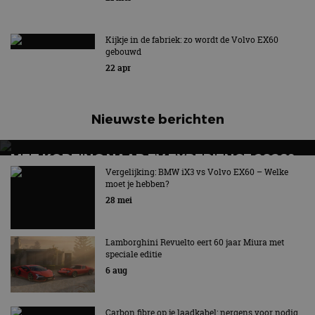
gezinnen?
Kijkje in de fabriek: zo wordt de Volvo EX60
gebouwd
22 apr
Nieuwste berichten
MET KORTING NAAR EV EXPERIENCE 2026?
AUTORAI REGELT HET!
Vergelijking: BMW iX3 vs Volvo EX60 – Welke
moet je hebben?
EV Experience 2026 van 24 tot 26 september
28 mei
Lamborghini Revuelto eert 60 jaar Miura met
speciale editie
6 aug
Carbon fibre op je laadkabel: nergens voor nodig,