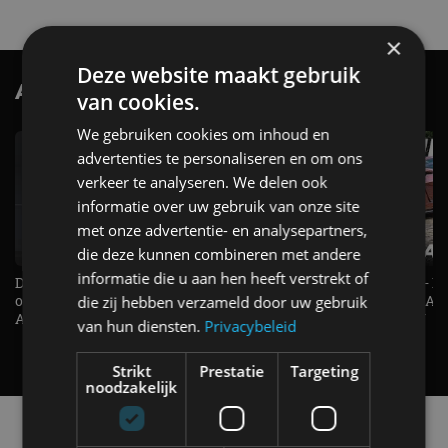
×
Deze website maakt gebruik
AutoRAI.nl TV
SUBSCRIBE
van cookies.
We gebruiken cookies om inhoud en
advertenties te personaliseren en om ons
verkeer te analyseren. We delen ook
informatie over uw gebruik van onze site
met onze advertentie- en analysepartners,
die deze kunnen combineren met andere
informatie die u aan hen heeft verstrekt of
De Renault Twingo heeft een
De perfecte (gezins)taxi? - 
opvallende snelheidsmeter! -
ES500e (2026) - REVIEW - AL
die zij hebben verzameld door uw gebruik
AutoRAI TV
UITGELEGD! - AutoRAI TV
van hun diensten.
Privacybeleid
Strikt
Prestatie
Targeting
noodzakelijk
Alle automerken