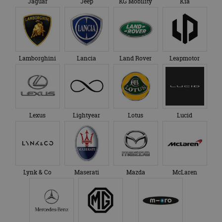
Jaguar
Jeep
KG Mobility
Kia
Lamborghini
Lancia
Land Rover
Leapmotor
Lexus
Lightyear
Lotus
Lucid
Lynk & Co
Maserati
Mazda
McLaren