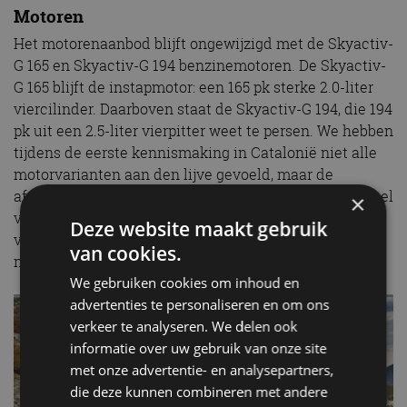
Motoren
Het motorenaanbod blijft ongewijzigd met de Skyactiv-
G 165 en Skyactiv-G 194 benzinemotoren. De Skyactiv-
G 165 blijft de instapmotor: een 165 pk sterke 2.0-liter
viercilinder. Daarboven staat de Skyactiv-G 194, die 194
pk uit een 2.5-liter vierpitter weet te persen. We hebben
tijdens de eerste kennismaking in Catalonië niet alle
motorvarianten aan den lijve gevoeld, maar de
afgelegde kilometers met de Skyactiv-G 165 geven veel
×
vertrouwen dat er onder alle omstandigheden
Deze website maakt gebruik
voldoende vermogen beschikbaar is. Dieselen kan ook
van cookies.
nog bij Mazda, met de Skyactiv-D 184.
We gebruiken cookies om inhoud en
advertenties te personaliseren en om ons
verkeer te analyseren. We delen ook
informatie over uw gebruik van onze site
met onze advertentie- en analysepartners,
die deze kunnen combineren met andere