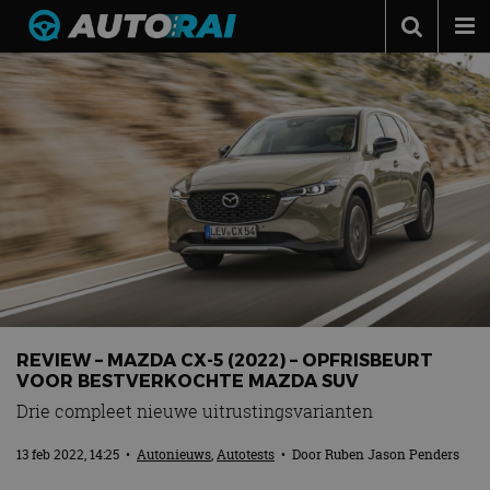
Autonieuws
Podcast
Autotests
Automerken
Adverteren
Contact
MotorRAI.nl
REVIEW – MAZDA CX-5 (2022) – OPFRISBEURT
VOOR BESTVERKOCHTE MAZDA SUV
Drie compleet nieuwe uitrustingsvarianten
13 feb 2022, 14:25
•
Autonieuws
,
Autotests
• Door
Ruben Jason Penders