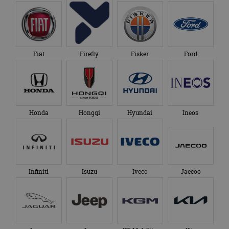
Fiat
Firefly
Fisker
Ford
Honda
Hongqi
Hyundai
Ineos
Infiniti
Isuzu
Iveco
Jaecoo