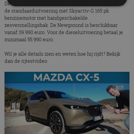
De Mazda CX-5 is te bestellen vanaf 36.490 euro voor
de standaarduitvoering met Skyactiv-G 165 pk
benzinemotor met handgeschakelde
Strikt noodzakelijk
Prestatie
Targeting
zesversnellingsbak. De Newground is beschikbaar
Functioneel
Niet-geclassificeerd
vanaf 39.990 euro. Voor de dieseluitvoering betaal je
Strikt noodzakelijke cookies maken de
minimaal 55.990 euro.
kernfunctionaliteiten van de website mogelijk, zoals
gebruikersaanmelding en accountbeheer. De
website kan niet goed worden gebruikt zonder de
Wil je alle details zien en weten hoe hij rijdt? Bekijk
strikt noodzakelijke cookies.
dan de rijtestvideo:
Aanbieder
/
Naam
Vervaldatum
Omschrijv
Domein
cf_clearance
1 jaar
Deze cooki
Cloudflare,
gebruikt d
Inc.
CloudFlare
.autorai.nl
vertrouwd
te identific
beveiligin
op basis va
adres van 
te omzeilen
essentieel 
ondersteu
veiligheid 
website fun
het bieden