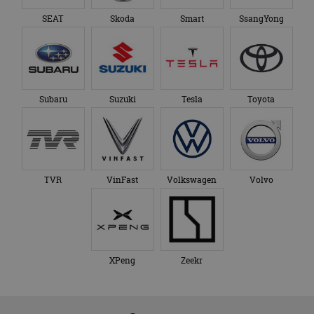
SEAT
Skoda
Smart
SsangYong
Subaru
Suzuki
Tesla
Toyota
TVR
VinFast
Volkswagen
Volvo
XPeng
Zeekr