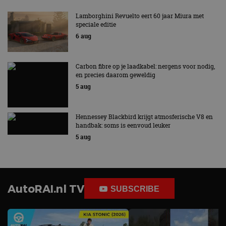
Lamborghini Revuelto eert 60 jaar Miura met
speciale editie
6 aug
Carbon fibre op je laadkabel: nergens voor nodig,
en precies daarom geweldig
5 aug
Hennessey Blackbird krijgt atmosferische V8 en
handbak: soms is eenvoud leuker
5 aug
AutoRAI.nl TV
SUBSCRIBE