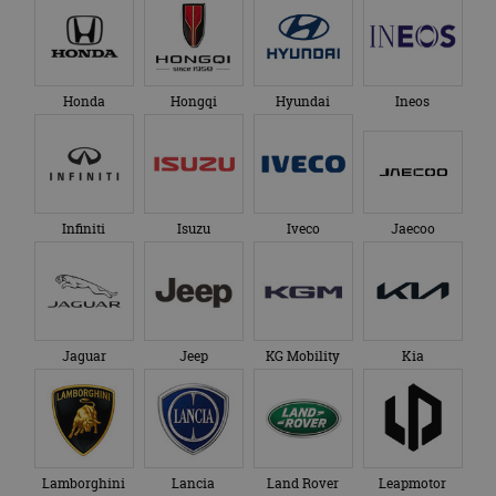
Honda
Hongqi
Hyundai
Ineos
Infiniti
Isuzu
Iveco
Jaecoo
Jaguar
Jeep
KG Mobility
Kia
Lamborghini
Lancia
Land Rover
Leapmotor