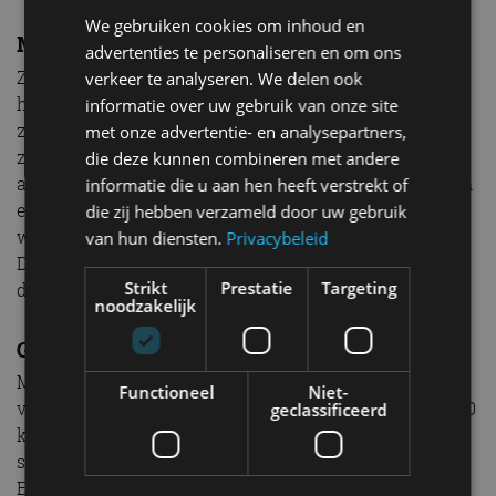
We gebruiken cookies om inhoud en
Mild hybride
advertenties te personaliseren en om ons
Zowel de Skyactiv-G als Skyactiv-X benzinemotor
verkeer te analyseren. We delen ook
heeft mild hybride technologie aan boord. Dankzij dit
informatie over uw gebruik van onze site
zogeheten Mazda M-Hybrid systeem springt de CX-30
met onze advertentie- en analysepartners,
zuiniger met benzine om. Energie die vrijkomt bij het
die deze kunnen combineren met andere
afremmen wordt opgevangen en doorgegeven aan een
informatie die u aan hen heeft verstrekt of
elektromotor die de benzinemotor ondersteunt. Ook
die zij hebben verzameld door uw gebruik
wordt de energie gestuurd naar een compacte batterij.
van hun diensten.
Privacybeleid
Die batterij levert die energie weer af aan systemen in
Strikt
Prestatie
Targeting
de auto, zoals de airco en de radio.
noodzakelijk
Groeien
Mazda ziet de CX-30 als een belangrijke auto om
Functioneel
Niet-
verder te groeien op vooral Europese bodem. “De CX-30
geclassificeerd
kan uitgroeien tot onze top drie bestsellers in Europa”,
stelt Klaus Hüllen, communicatietopman van Mazda
Europe. “De CX-30 maar ook de nieuwe Skyactiv-X