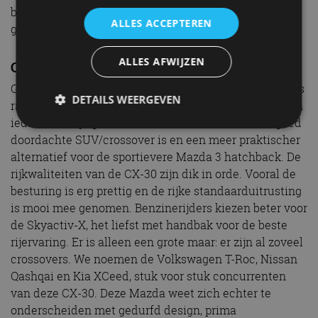
benzinemotor leveren een belangrijke bijdrage als het
ALLES ACCEPTEREN
gaat om verkoopgroei.”
ALLES AFWIJZEN
Conclusie
Gaat dat lukken? Het is goed mogelijk, vooral om SUV’s
DETAILS WEERGEVEN
razend populair zijn. Een eerste kennismaking heeft in
ieder duidelijk gemaakt dat de Mazda CX-30 een goed
doordachte SUV/crossover is en een meer praktischer
alternatief voor de sportievere Mazda 3 hatchback. De
Strikt noodzakelijk
Prestatie
Targeting
rijkwaliteiten van de CX-30 zijn dik in orde. Vooral de
Functioneel
Niet-geclassificeerd
besturing is erg prettig en de rijke standaarduitrusting
Strikt noodzakelijke cookies maken de
is mooi mee genomen. Benzinerijders kiezen beter voor
kernfunctionaliteiten van de website mogelijk, zoals
de Skyactiv-X, het liefst met handbak voor de beste
gebruikersaanmelding en accountbeheer. De
website kan niet goed worden gebruikt zonder de
rijervaring. Er is alleen een grote maar: er zijn al zoveel
strikt noodzakelijke cookies.
crossovers. We noemen de Volkswagen T-Roc, Nissan
Aanbieder
/
Qashqai en Kia XCeed, stuk voor stuk concurrenten
Naam
Vervaldatum
Omschrijv
Domein
van deze CX-30. Deze Mazda weet zich echter te
cf_clearance
1 jaar
Deze cooki
Cloudflare,
onderscheiden met gedurfd design, prima
gebruikt d
Inc.