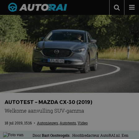
Autonieuws
Podcast
Autotests
Automerken
Adverteren
Contact
MotorRAI.nl
AUTOTEST – MAZDA CX-30 (2019)
Welkome aanvulling SUV-gamma
18 jul 2019, 15:16
•
Autonieuws
,
Autotests
,
Video
Door
Bart Oostvogels
. Hoofdredacteur AutoRAI.nl. Een