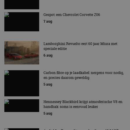
te berekenen voor
informatie uit over
de
hoe de eindgebruiker
analyserapporten
de website gebruikt
van de site.
Gespot: een Chevrolet Corvette Z06
en over eventuele
advertenties die de
7 aug
_ga_SC6JKZPPKY
.autorai.nl
1 jaar 1
Deze cookie wordt
eindgebruiker heeft
maand
gebruikt door
gezien voordat hij de
Google Analytics
genoemde website
om de sessiestatus
bezocht.
te behouden.
Lamborghini Revuelto eert 60 jaar Miura met
speciale editie
6 aug
Carbon fibre op je laadkabel: nergens voor nodig,
en precies daarom geweldig
5 aug
Hennessey Blackbird krijgt atmosferische V8 en
handbak: soms is eenvoud leuker
5 aug