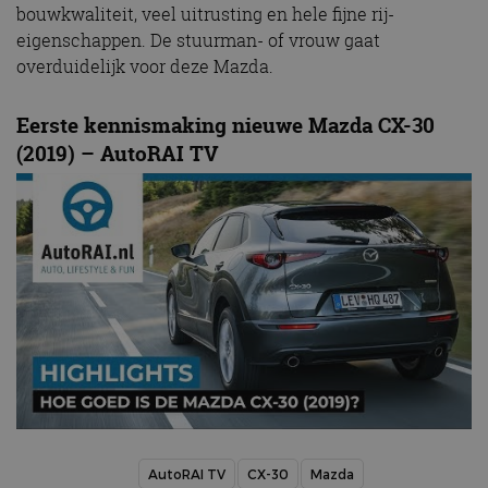
CloudFlare
.autorai.nl
bouwkwaliteit, veel uitrusting en hele fijne rij-
vertrouwd
te identific
eigenschappen. De stuurman- of vrouw gaat
beveiligin
overduidelijk voor deze Mazda.
op basis va
adres van 
te omzeilen
essentieel 
Eerste kennismaking nieuwe Mazda CX-30
ondersteu
veiligheid 
(2019) – AutoRAI TV
website fun
het bieden
beschermi
kwaadaard
bezoekers.
CookieScriptConsent
4 weken 2
Deze cooki
CookieScript
dagen
gebruikt d
autorai.nl
Google Privacy Policy
Cookie-Scr
service om
cookievoo
bezoekers 
onthouden.
banner van
Script.com 
noodzakeli
te werken.
AutoRAI TV
CX-30
Mazda