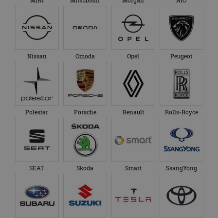
MINI
Mitsubishi
Morgan
NIO
Nissan
Omoda
Opel
Peugeot
Polestar
Porsche
Renault
Rolls-Royce
SEAT
Skoda
Smart
SsangYong