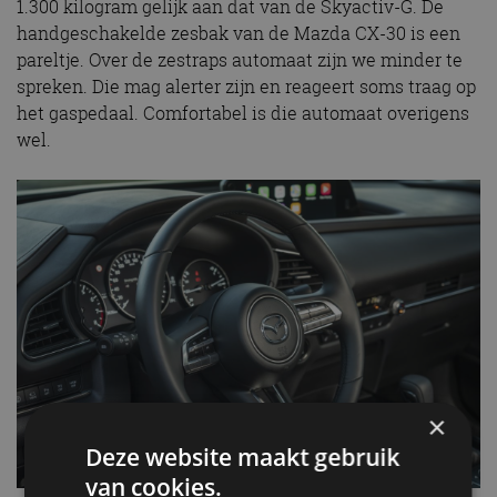
1.300 kilogram gelijk aan dat van de Skyactiv-G. De
handgeschakelde zesbak van de Mazda CX-30 is een
pareltje. Over de zestraps automaat zijn we minder te
spreken. Die mag alerter zijn en reageert soms traag op
het gaspedaal. Comfortabel is die automaat overigens
wel.
×
Deze website maakt gebruik
van cookies.