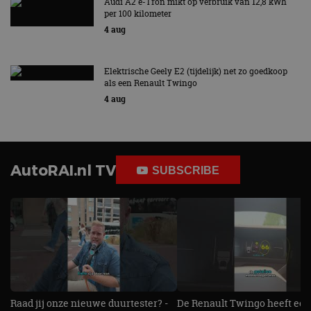
Audi A2 e-Tron mikt op verbruik van 12,8 kWh
per 100 kilometer
4 aug
Elektrische Geely E2 (tijdelijk) net zo goedkoop
als een Renault Twingo
4 aug
AutoRAI.nl TV
SUBSCRIBE
Raad jij onze nieuwe duurtester? -
De Renault Twingo heeft een