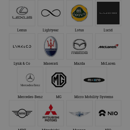
Lexus
Lightyear
Lotus
Lucid
Lynk & Co
Maserati
Mazda
McLaren
Mercedes-Benz
MG
Micro Mobility Systems