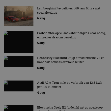
Lamborghini Revuelto eert 60 jaar Miura met
speciale editie
6 aug
Carbon fibre op je laadkabel: nergens voor nodig,
en precies daarom geweldig
5 aug
Hennessey Blackbird krijgt atmosferische V8 en
handbak: soms is eenvoud leuker
5 aug
Audi A2 e-Tron mikt op verbruik van 12,8 kWh
per 100 kilometer
4 aug
Elektrische Geely E2 (tijdelijk) net zo goedkoop