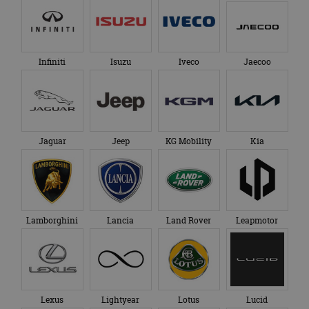
Infiniti
Isuzu
Iveco
Jaecoo
Jaguar
Jeep
KG Mobility
Kia
Lamborghini
Lancia
Land Rover
Leapmotor
Lexus
Lightyear
Lotus
Lucid