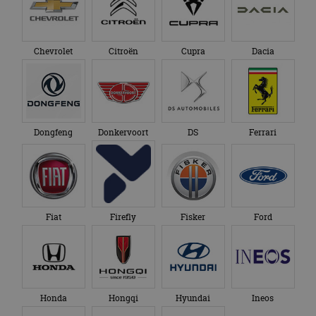
Chevrolet
Citroën
Cupra
Dacia
Dongfeng
Donkervoort
DS
Ferrari
Fiat
Firefly
Fisker
Ford
Honda
Hongqi
Hyundai
Ineos