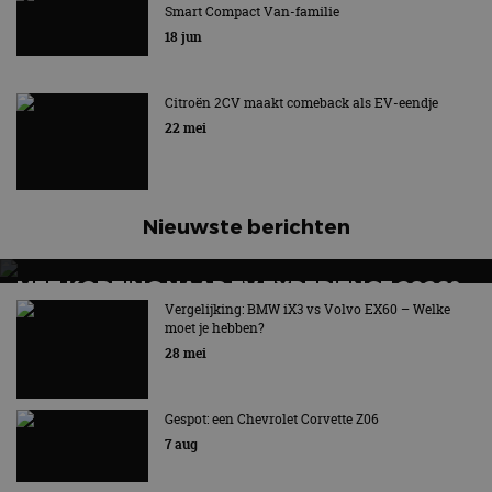
Smart Compact Van-familie
advertenties die de
_ga_SC6JKZPPKY
.autorai.nl
1 jaar 1
Deze cookie wordt
Voorloper van de MPV + bonusspot
eindgebruiker heeft
maand
gebruikt door
18 jun
gezien voordat hij de
Google Analytics
genoemde website
om de sessiestatus
bezocht.
te behouden.
Citroën 2CV maakt comeback als EV-eendje
22 mei
Nieuwste berichten
MET KORTING NAAR EV EXPERIENCE 2026?
AUTORAI REGELT HET!
Vergelijking: BMW iX3 vs Volvo EX60 – Welke
moet je hebben?
EV Experience 2026 van 24 tot 26 september
28 mei
Gespot: een Chevrolet Corvette Z06
7 aug