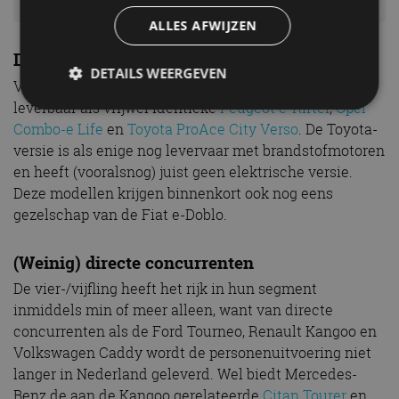
ALLES AFWIJZEN
De e-Berlingo van andere merken
DETAILS WEERGEVEN
Voor de volledigheid: de Citroën e-Berlingo is ook
leverbaar als vrijwel identieke
Peugeot e-Rifter
,
Opel
Combo-e Life
en
Toyota ProAce City Verso
. De Toyota-
Strikt noodzakelijk
Prestatie
Targeting
versie is als enige nog levervaar met brandstofmotoren
en heeft (vooralsnog) juist geen elektrische versie.
Functioneel
Niet-geclassificeerd
Deze modellen krijgen binnenkort ook nog eens
Strikt noodzakelijke cookies maken de
gezelschap van de Fiat e-Doblo.
kernfunctionaliteiten van de website mogelijk, zoals
gebruikersaanmelding en accountbeheer. De
website kan niet goed worden gebruikt zonder de
(Weinig) directe concurrenten
strikt noodzakelijke cookies.
De vier-/vijfling heeft het rijk in hun segment
Aanbieder
/
Naam
Vervaldatum
Omschrijv
Domein
inmiddels min of meer alleen, want van directe
cf_clearance
1 jaar
Deze cooki
Cloudflare,
concurrenten als de Ford Tourneo, Renault Kangoo en
gebruikt d
Inc.
Volkswagen Caddy wordt de personenuitvoering niet
CloudFlare
.autorai.nl
vertrouwd
langer in Nederland geleverd. Wel biedt Mercedes-
te identific
beveiligin
Benz de aan de Kangoo gerelateerde
Citan Tourer
en