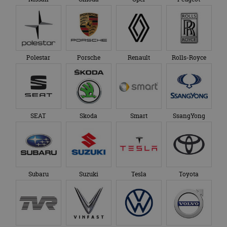
Polestar
Porsche
Renault
Rolls-Royce
SEAT
Skoda
Smart
SsangYong
Subaru
Suzuki
Tesla
Toyota