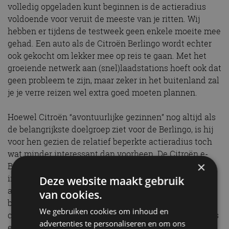
volledig opgeladen kunt beginnen is de actieradius
voldoende voor veruit de meeste van je ritten. Wij
hebben er tijdens de testweek geen enkele moeite mee
gehad. Een auto als de Citroën Berlingo wordt echter
ook gekocht om lekker mee op reis te gaan. Met het
groeiende netwerk aan (snel)laadstations hoeft ook dat
geen probleem te zijn, maar zeker in het buitenland zal
je je verre reizen wel extra goed moeten plannen.
Hoewel Citroën “avontuurlijke gezinnen” nog altijd als
de belangrijkste doelgroep ziet voor de Berlingo, is hij
voor hen gezien de relatief beperkte actieradius toch
wat minder interessant dan voorheen. De Citroën e-
×
Berlingo is wat ons betreft echter wel een heel
interessant aanbod voor taxibedrijven en bijvoorbeeld
Deze website maakt gebruik
aanbieders van (andere) shuttlediensten. Uiteindelijk
van cookies.
blijft de Citroën e-Berlingo wel gewoon een
We gebruiken cookies om inhoud en
comfortabele en fijn rijdende auto waar alle passagiers
advertenties te personaliseren en om ons
en hun bagage moeiteloos in passen.