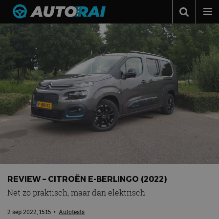
Autonieuws
Podcast
Autotests
Automerken
Adverteren
Contact
MotorRAI.nl
REVIEW – CITROËN E-BERLINGO (2022)
Net zo praktisch, maar dan elektrisch
2 sep 2022, 15:15
•
Autotests