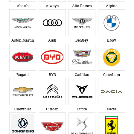
Abarth
Aiways
Alfa Romeo
Alpine
Aston Martin
Audi
Bentley
BMW
Bugatti
BYD
Cadillac
Caterham
Chevrolet
Citroën
Cupra
Dacia