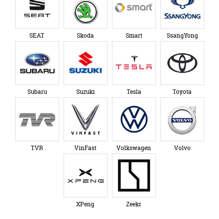
SEAT
Skoda
Smart
SsangYong
Subaru
Suzuki
Tesla
Toyota
TVR
VinFast
Volkswagen
Volvo
XPeng
Zeekr