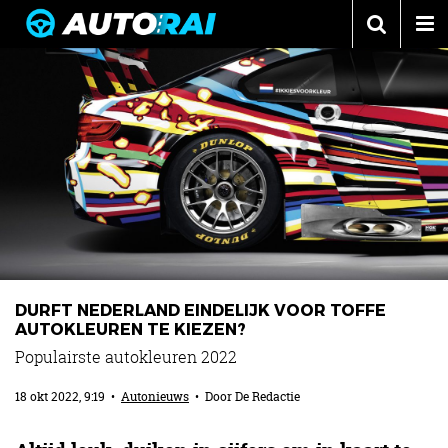
Autonieuws
Podcast
Autotests
Automerken
Adverteren
Contact
MotorRAI.nl
DURFT NEDERLAND EINDELIJK VOOR TOFFE
AUTOKLEUREN TE KIEZEN?
Populairste autokleuren 2022
18 okt 2022, 9:19
•
Autonieuws
• Door
De Redactie