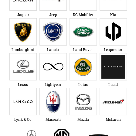
Jaguar
Jeep
KG Mobility
Kia
Lamborghini
Lancia
Land Rover
Leapmotor
Lexus
Lightyear
Lotus
Lucid
Lynk & Co
Maserati
Mazda
McLaren