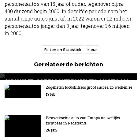
personenauto’s van 15 jaar of ouder, tegenover bijna
400 duizend begin 2000. In dezelfde periode nam het
aantal jonge auto’s juist af. In 2022 waren er 1,2 miljoen
personenauto’s jonger dan 3 jaar, tegenover 1,6 miljoen
in 2000.
Feiten en Statistiek
kleur
Gerelateerde berichten
SUV WINT, CABRIO VERDWIJNT LANGZAAM
UIT BEELD
Zogeheten focusflitsers groot succes, zo werken ze
17 feb
Hét symbool van vrijheid en rijplezier verdwijnt
Bestverkochte auto van Europa nauwelijks
zichtbaar in Nederland
26 jan