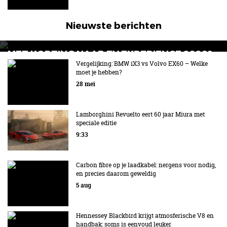
Nieuwste berichten
MET KORTING NAAR EV EXPERIENCE 2026?
AUTORAI REGELT HET!
Vergelijking: BMW iX3 vs Volvo EX60 – Welke
moet je hebben?
EV Experience 2026 van 24 tot 26 september
28 mei
Lamborghini Revuelto eert 60 jaar Miura met
speciale editie
9:33
Carbon fibre op je laadkabel: nergens voor nodig,
en precies daarom geweldig
5 aug
Hennessey Blackbird krijgt atmosferische V8 en
handbak: soms is eenvoud leuker