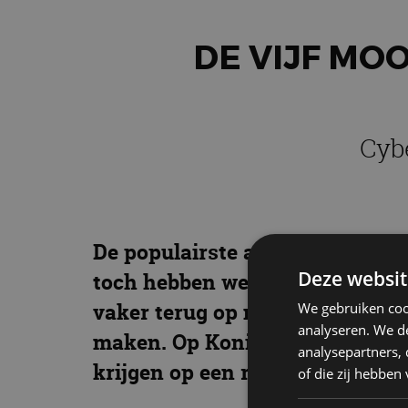
DE VIJF MO
Cyb
De populairste autokleur wereldw
Deze websit
toch hebben we het idee dat aut
vaker terug op nieuwe modellen
We gebruiken coo
analyseren. We de
maken. Op Koningsdag zetten we
analysepartners,
krijgen op een rij.
of die zij hebbe