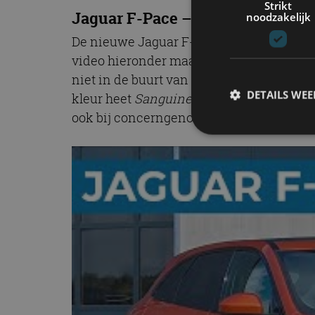
Strikt
Jaguar F-Pace
–
Sanguinello Ora
noodzakelijk
De nieuwe Jaguar F-Pace SVR heeft een 550
video hieronder maar eens. Het is volge
niet in de buurt van deze Jag. Maar de kl
DETAILS WE
kleur heet
Sanguinello Orange
en licht e
ook bij concerngenoot Land Rover vind je
S
Strikt noodzakelijke
accountbeheer. De we
Naam
cf_clearance