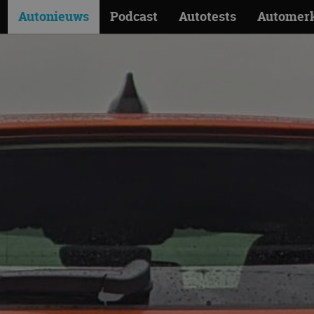
Autonieuws
Podcast
Autotests
Automer