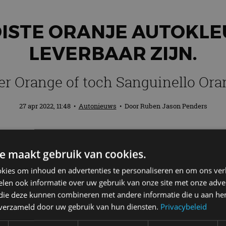
OISTE ORANJE AUTOKLE
LEVERBAAR ZIJN.
er Orange of toch Sanguinello Ora
27 apr 2022, 11:48
•
Autonieuws
• Door
Ruben Jason Penders
ijd is wit en in Europa zijn we dol op gr
e maakt gebruik van cookies.
o’s steeds kleurrijker worden. Vooral de 
 die we testen. We kunnen er zelfs met ge
kies om inhoud en advertenties te personaliseren en om ons ver
len ook informatie over uw gebruik van onze site met onze adver
 daarom de vijf mooiste oranje carrosse
 die deze kunnen combineren met andere informatie die u aan hen
n verzameld door uw gebruik van hun diensten.
Privacybeleid