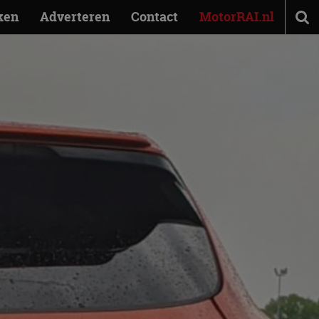
ken
Adverteren
Contact
MotorRAI.nl