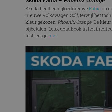
Skoda Fabia
–
Phoenix Orange
Skoda heeft een gloednieuwe
Fabia
op de
nieuwe Volkswagen Golf, terwijl het toch
kleur gekozen:
Phoenix Orange
. De kleu
bijbetalen. Leuk detail: ook in het inter
test lees je
hier
.