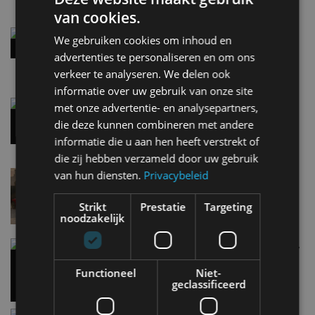
van cookies.
Street-art verklapt design nieuwe Smart #2
We gebruiken cookies om inhoud en
8:10
advertenties te personaliseren en om ons
verkeer te analyseren. We delen ook
informatie over uw gebruik van onze site
Gespot: een Chevrolet Corvette Z06
met onze advertentie- en analysepartners,
7 aug
die deze kunnen combineren met andere
informatie die u aan hen heeft verstrekt of
die zij hebben verzameld door uw gebruik
van hun diensten.
Privacybeleid
Lamborghini Revuelto eert 60 jaar Miura met
speciale editie
6 aug
Strikt
Prestatie
Targeting
noodzakelijk
Carbon fibre op je laadkabel: nergens voor nodig,
en precies daarom geweldig
Functioneel
Niet-
5 aug
geclassificeerd
Hennessey Blackbird krijgt atmosferische V8 en