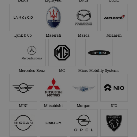
Lexus
Lightyear
Lotus
Lucid
Lynk & Co
Maserati
Mazda
McLaren
Mercedes-Benz
MG
Micro Mobility Systems
MINI
Mitsubishi
Morgan
NIO