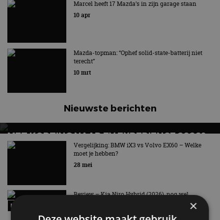
AFVANGINSTALLATIE VOORT
Marcel heeft 17 Mazda’s in zijn garage staan
10 apr
Techniek kan bijdragen aan het verminderen van de
netto CO2-uitstoot
Mazda-topman: “Ophef solid-state-batterij niet
terecht”
10 mrt
Nieuwste berichten
MET KORTING NAAR EV EXPERIENCE 2026?
AUTORAI REGELT HET!
Vergelijking: BMW iX3 vs Volvo EX60 – Welke
moet je hebben?
EV Experience 2026 van 24 tot 26 september
28 mei
Review – Kia Niro Hybrid (2026), nog wel
×
relevant?
9:02
Deze website maakt gebruik