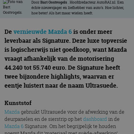
Door
Bart Oostvogels
. Hoofdredacteur AutoRAI.nl. Een
échte nieuwsjager en liefhebber van auto’s. Hoe lichter,
hoe beter! Als het maar wielen heeft.
De
vernieuwde Mazda 6
is onder meer
leverbaar als Signature. Deze luxe topversie
is logischerwijs niet goedkoop, want Mazda
vraagt afhankelijk van de motorisering
44.240 tot 55.740 euro. De Signature heeft
twee bijzondere highlights, waarvan er
eentje luistert naar de naam Ultrasuede.
Kunststof
Mazda
gebruikt Ultrasuede voor de afwerking van de
deurpanelen en de sierstrip op het
dashboard
in de
Mazda 6
Signature. Om het begrijpelijk te houden
noemt Mazda dit ‘materiaal met suède-afwerking’.