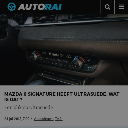
Autonieuws
Podcast
Autotests
Automerken
Adverteren
Contact
MotorRAI.nl
MAZDA 6 SIGNATURE HEEFT ULTRASUEDE, WAT
IS DAT?
Een blik op Ultrasuede
24 jul 2018, 7:00
•
Autonieuws
,
Tech