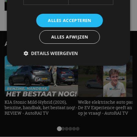
handbak: soms is eenvoud leuker
5 aug
ALLES ACCEPTEREN
ALLES AFWIJZEN
AutoRAI.nl TV
SUBSCRIBE
DETAILS WEERGEVEN
Strikt noodzakelijk
Prestatie
Targeting
Functioneel
Niet-geclassificeerd
Strikt noodzakelijke cookies maken de
KIA Stonic Mild-Hybrid (2026),
Welke elektrische auto past b
kernfunctionaliteiten van de website mogelijk, zoals
benzine, handbak, het bestaat nog! -
De EV Experience geeft ant
gebruikersaanmelding en accountbeheer. De
REVIEW - AutoRAI TV
op je vraag! - AutoRAI TV
website kan niet goed worden gebruikt zonder de
strikt noodzakelijke cookies.
Aanbieder
/
Naam
Vervaldatum
Omschrijv
Domein