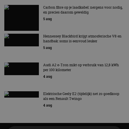
Carbon fibre op je laadkabel: nergens voor nodig,
en precies daarom geweldig
5 aug
Hennessey Blackbird krijgt atmosferische V8 en
handbak: soms is eenvoud leuker
5 aug
Audi A2 e-Tron mikt op verbruik van 12,8 kWh
per 100 kilometer
4 aug
Elektrische Geely E2 (tijdelijk) net zo goedkoop
als een Renault Twingo
4 aug