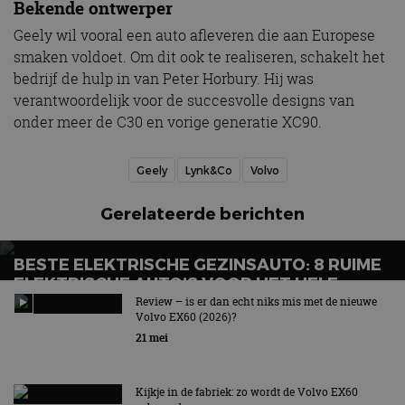
Bekende ontwerper
Geely wil vooral een auto afleveren die aan Europese
smaken voldoet. Om dit ook te realiseren, schakelt het
bedrijf de hulp in van Peter Horbury. Hij was
verantwoordelijk voor de succesvolle designs van
onder meer de C30 en vorige generatie XC90.
Geely
Lynk&Co
Volvo
Gerelateerde berichten
BESTE ELEKTRISCHE GEZINSAUTO: 8 RUIME
ELEKTRISCHE AUTO’S VOOR HET HELE
GEZIN
Review – is er dan echt niks mis met de nieuwe
Volvo EX60 (2026)?
Wat is de beste elektrische gezinsauto voor grote
21 mei
gezinnen?
Kijkje in de fabriek: zo wordt de Volvo EX60