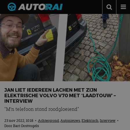
Autonieuws
Podcast
Autotests
Automerken
Adverteren
Contact
MotorRAI.nl
JAN LIET IEDEREEN LACHEN MET ZIJN
ELEKTRISCHE VOLVO V70 MET ‘LAADTOUW’ –
INTERVIEW
"M’n telefoon stond roodgloeiend"
23 nov 2022, 10:18
•
Achtergrond
,
Autonieuws
,
Elektrisch
,
Interview
•
Door
Bart Oostvogels