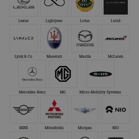
Lexus
Lightyear
Lotus
Lucid
Lynk & Co
Maserati
Mazda
McLaren
Mercedes-Benz
MG
Micro Mobility Systems
MINI
Mitsubishi
Morgan
NIO