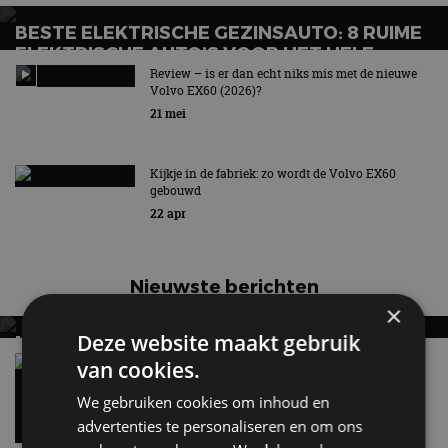
BESTE ELEKTRISCHE GEZINSAUTO: 8 RUIME
ELEKTRISCHE AUTO’S VOOR HET HELE
GEZIN
Review – is er dan echt niks mis met de nieuwe
Volvo EX60 (2026)?
Wat is de beste elektrische gezinsauto voor grote
21 mei
gezinnen?
Kijkje in de fabriek: zo wordt de Volvo EX60
gebouwd
22 apr
Nieuwste berichten
×
Deze website maakt gebruik
MET KORTING NAAR EV EXPERIENCE 2026?
AUTORAI REGELT HET!
Vergelijking: BMW iX3 vs Volvo EX60 – Welke
van cookies.
moet je hebben?
EV Experience 2026 van 24 tot 26 september
We gebruiken cookies om inhoud en
28 mei
advertenties te personaliseren en om ons