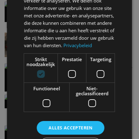
verkeer te analyseren. We delen ook
Gespot: een Chevrolet Corvette Z06
informatie over uw gebruik van onze site
7 aug
met onze advertentie- en analysepartners,
die deze kunnen combineren met andere
informatie die u aan hen heeft verstrekt of
Lamborghini Revuelto eert 60 jaar Miura met
die zij hebben verzameld door uw gebruik
speciale editie
van hun diensten.
Privacybeleid
6 aug
Strikt
Prestatie
Targeting
noodzakelijk
Carbon fibre op je laadkabel: nergens voor nodig,
en precies daarom geweldig
5 aug
Functioneel
Niet-
geclassificeerd
Hennessey Blackbird krijgt atmosferische V8 en
handbak: soms is eenvoud leuker
5 aug
ALLES ACCEPTEREN
Audi A2 e-Tron mikt op verbruik van 12,8 kWh
per 100 kilometer