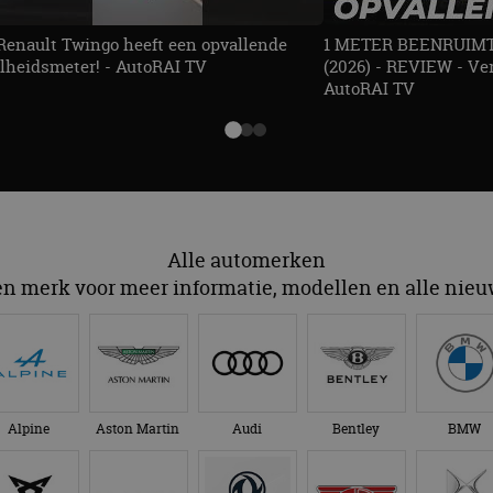
Renault Twingo heeft een opvallende
1 METER BEENRUIMTE
lheidsmeter! - AutoRAI TV
(2026) - REVIEW - Ver
AutoRAI TV
Alle automerken
en merk voor meer informatie, modellen en alle nie
Alpine
Aston Martin
Audi
Bentley
BMW