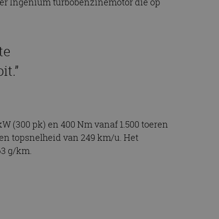
nder Ingenium turbobenzinemotor die op
te
it.”
 kW (300 pk) en 400 Nm vanaf 1.500 toeren
een topsnelheid van 249 km/u. Het
63 g/km.