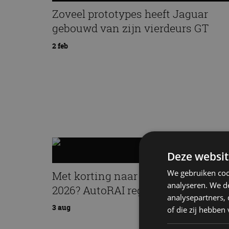
Zoveel prototypes heeft Jaguar
gebouwd van zijn vierdeurs GT
2 feb
Deze websit
We gebruiken coo
Met korting naar EV Experience
analyseren. We de
2026? AutoRAI regelt het!
analysepartners,
3 aug
of die zij hebbe