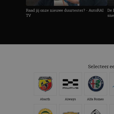
Raad jij onze nieuwe duurtester? - AutoRAI
De 
TV
sne
Selecteer e
Abarth
Aiways
Alfa Romeo