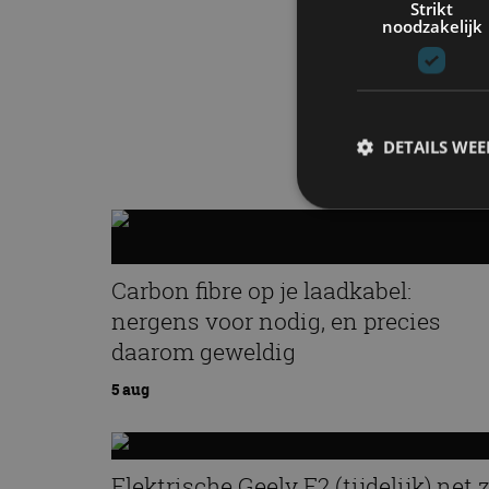
Strikt
noodzakelijk
DETAILS WE
S
Carbon fibre op je laadkabel:
Strikt noodzakelijke
accountbeheer. De we
nergens voor nodig, en precies
daarom geweldig
Naam
5 aug
cf_clearance
Elektrische Geely E2 (tijdelijk) net 