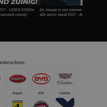
!? - LEXUS ES500e
Dit lampje is een nieuwe veiligheidseis
rassend zuinig! -
alle auto's vanaf 2027 - AutoRAI TV
uwsberichten
Bugatti
BYD
Cadillac