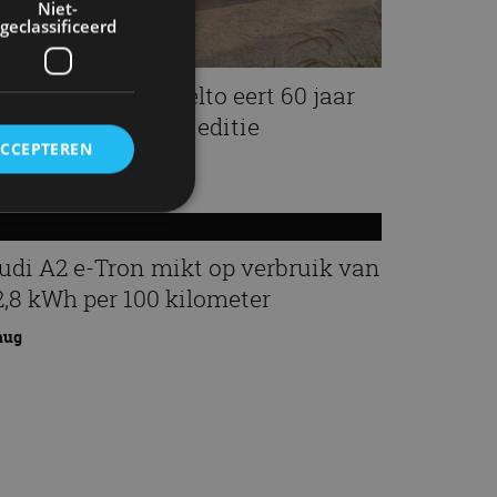
Niet-
geclassificeerd
amborghini Revuelto eert 60 jaar
iura met speciale editie
ACCEPTEREN
aug
rd
udi A2 e-Tron mikt op verbruik van
2,8 kWh per 100 kilometer
elding en
aug
ervice om
es van de bezoeker
unen van de
den van