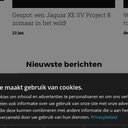
Gespot: een Jaguar XE SV Project 8
9
zomaar in het wild!
t
23 jan
de
Nieuwste berichten
e maakt gebruik van cookies.
kies om inhoud en advertenties te personaliseren en om ons ver
Vergelijking: BMW iX3 vs Volvo
len ook informatie over uw gebruik van onze site met onze adver
EX60 – Welke moet je hebben?
 die deze kunnen combineren met andere informatie die u aan hen
28 mei
n verzameld door uw gebruik van hun diensten.
Privacybeleid