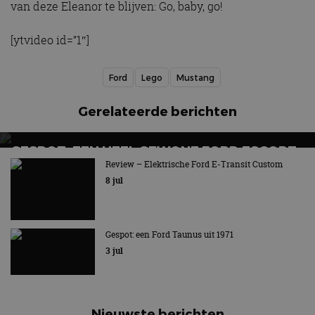
van deze Eleanor te blijven: Go, baby, go!
[ytvideo id=”1″]
Ford
Lego
Mustang
Gerelateerde berichten
GESPOT: EEN HEEL GEWONE FORD ESCORT
ESTATE UIT 1977
Review – Elektrische Ford E-Transit Custom
8 jul
Nu eens geen rallyauto
Gespot: een Ford Taunus uit 1971
3 jul
Nieuwste berichten