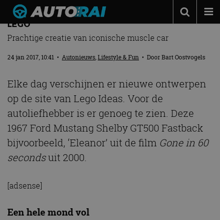
FORD MUSTANG SHELBY GT500 GEMAAKT VAN
LEGO
Autonieuws
Prachtige creatie van iconische muscle car
Podcast
24 jan 2017, 10:41
•
Autonieuws
,
Lifestyle & Fun
• Door
Bart Oostvogels
Autotests
Elke dag verschijnen er nieuwe ontwerpen
Automerken
op de site van Lego Ideas. Voor de
Adverteren
autoliefhebber is er genoeg te zien. Deze
Contact
1967 Ford Mustang Shelby GT500 Fastback
bijvoorbeeld, ‘Eleanor’ uit de film
Gone in 60
MotorRAI.nl
seconds
uit 2000.
[adsense]
Een hele mond vol