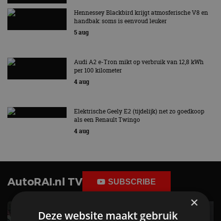
Hennessey Blackbird krijgt atmosferische V8 en
handbak: soms is eenvoud leuker
5 aug
Audi A2 e-Tron mikt op verbruik van 12,8 kWh
per 100 kilometer
4 aug
Elektrische Geely E2 (tijdelijk) net zo goedkoop
als een Renault Twingo
4 aug
AutoRAI.nl TV
SUBSCRIBE
×
Deze website maakt gebruik