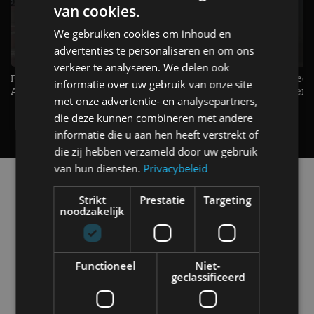
van cookies.
We gebruiken cookies om inhoud en
advertenties te personaliseren en om ons
verkeer te analyseren. We delen ook
Raad jij onze nieuwe duurtester? -
De Renault Twingo heeft een
informatie over uw gebruik van onze site
AutoRAI TV
opvallende snelheidsmeter! -
met onze advertentie- en analysepartners,
AutoRAI TV
die deze kunnen combineren met andere
informatie die u aan hen heeft verstrekt of
die zij hebben verzameld door uw gebruik
van hun diensten.
Privacybeleid
Alle automerken
Selecteer een merk voor meer informatie, modellen
Strikt
Prestatie
Targeting
en alle nieuwsberichten
noodzakelijk
Functioneel
Niet-
geclassificeerd
Abarth
Aiways
Alfa Romeo
Alpine