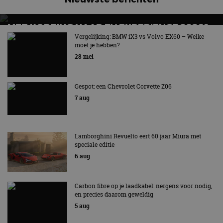
MET KORTING NAAR EV EXPERIENCE 2026?
AUTORAI REGELT HET!
Vergelijking: BMW iX3 vs Volvo EX60 – Welke
moet je hebben?
EV Experience 2026 van 24 tot 26 september
28 mei
Gespot: een Chevrolet Corvette Z06
7 aug
Lamborghini Revuelto eert 60 jaar Miura met
speciale editie
6 aug
Carbon fibre op je laadkabel: nergens voor nodig,
en precies daarom geweldig
5 aug