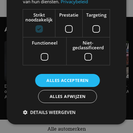
van hun diensten.
Privacybeleid
Strikt
Prestatie
Targeting
noodzakelijk
AutoRAI.nl TV
SUBSCRIBE
Functioneel
Niet-
geclassificeerd
ALLES ACCEPTEREN
De Renault Twingo heeft een
De perfecte (gezins)taxi? - 
opvallende snelheidsmeter! -
ES500e (2026) - REVIEW - AL
ALLES AFWIJZEN
AutoRAI TV
UITGELEGD! - AutoRAI TV
DETAILS WEERGEVEN
Alle automerken