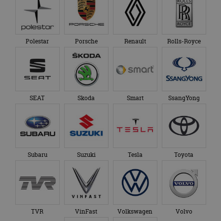
Polestar
Porsche
Renault
Rolls-Royce
SEAT
Skoda
Smart
SsangYong
Subaru
Suzuki
Tesla
Toyota
TVR
VinFast
Volkswagen
Volvo