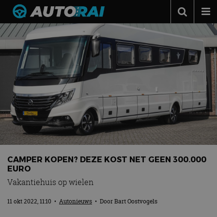
Autonieuws
Podcast
Autotests
Automerken
Adverteren
Contact
MotorRAI.nl
CAMPER KOPEN? DEZE KOST NET GEEN 300.000
EURO
Vakantiehuis op wielen
11 okt 2022, 11:10
•
Autonieuws
• Door
Bart Oostvogels