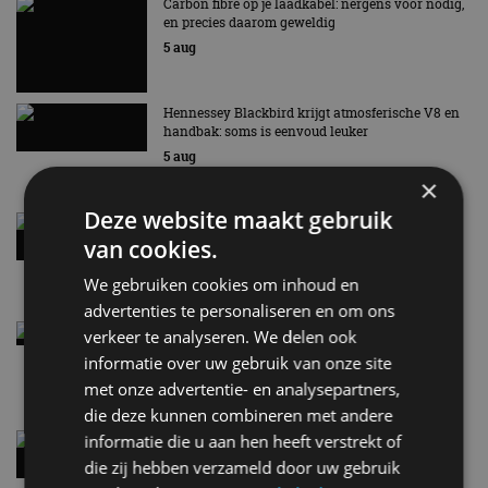
Carbon fibre op je laadkabel: nergens voor nodig,
en precies daarom geweldig
5 aug
Hennessey Blackbird krijgt atmosferische V8 en
handbak: soms is eenvoud leuker
5 aug
×
Deze website maakt gebruik
Audi A2 e-Tron mikt op verbruik van 12,8 kWh
per 100 kilometer
van cookies.
4 aug
We gebruiken cookies om inhoud en
advertenties te personaliseren en om ons
Elektrische Geely E2 (tijdelijk) net zo goedkoop
verkeer te analyseren. We delen ook
als een Renault Twingo
informatie over uw gebruik van onze site
4 aug
met onze advertentie- en analysepartners,
die deze kunnen combineren met andere
Vernieuwde Hyundai Ioniq 6 rijdt tot 680
informatie die u aan hen heeft verstrekt of
kilometer en wordt goedkoper
die zij hebben verzameld door uw gebruik
4 aug