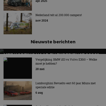
apr 2025
Nederland telt al 200.000 campers!
nov 2024
Nieuwste berichten
MET KORTING NAAR EV EXPERIENCE 2026?
AUTORAI REGELT HET!
Vergelijking: BMW iX3 vs Volvo EX60 – Welke
moet je hebben?
EV Experience 2026 van 24 tot 26 september
28 mei
Lamborghini Revuelto eert 60 jaar Miura met
speciale editie
6 aug