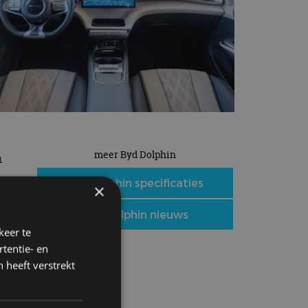
meer Byd Dolphin
n
Byd Dolphin specificaties
×
Byd Dolphin nieuws
keer te
tentie- en
 heeft verstrekt