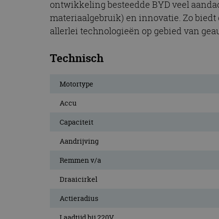
ontwikkeling besteedde BYD veel aanda
CookieScriptConse
materiaalgebruik) en innovatie. Zo biedt 
allerlei technologieën op gebied van gea
Naam
Technisch
Naam
omx_consent
Aanbiede
Naam
Domein
g_id_202604151153
_ga
Motortype
_fbp
Meta Pla
Inc.
.autorai.n
Accu
_gcl_au
Google L
Capaciteit
.autorai.n
_ga_SC6JKZPPKY
Aandrijving
IDE
Google L
.doublecl
Remmen v/a
Draaicirkel
Actieradius
Laadtijd bij 220V