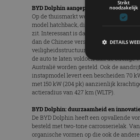
Strikt
BYD Dolphin aangepast voor Europa
noodzakelijk
Op de thuismarkt werd de BYD Dolphin al
model hatchback, die zowel qua prijs als
zit. Interessant is dat de internationale 
dan de Chinese versie. Het verschil zitt
DETAILS WE
veiligheidsstructuur is voor de internati
de auto te laten voldoen aan de strenge 
Australië worden gesteld. Ook de aandrij
S
instapmodel levert een bescheiden 70 kW
met 150 kW (204 pk) aanzienlijk krachtige
Strikt noodzakelijke
accountbeheer. De we
actieradius van 427 km (WLTP).
Naam
BYD Dolphin: duurzaamheid en innovati
cf_clearance
De BYD Dolphin heeft een opvallende vor
besteld met two-tone carrosserielak. Va
organische vormen op die ook de andere