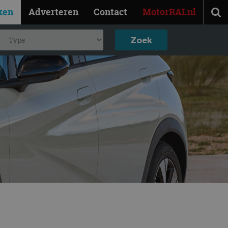
ken
Adverteren
Contact
MotorRAI.nl