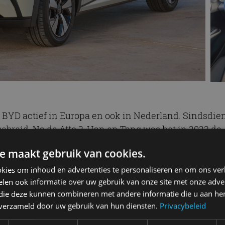
 BYD actief in Europa en ook in Nederland. Sindsdie
breid. Na de Atto 3, Han en Tang was het in 2023 de
e maken. Om gelijk maar even de opmerkelijke
e maakt gebruik van cookies.
rschillende modelseries. Zo is er de Dynasty series,
e Chinese dynastieën. Daar komen de Han en Tang
kies om inhoud en advertenties te personaliseren en om ons ver
len ook informatie over uw gebruik van onze site met onze adver
d China heet dat model namelijk Yuan (Plus).
 die deze kunnen combineren met andere informatie die u aan hen
dellen die zijn vernoemd naar zeedieren en die een
n verzameld door uw gebruik van hun diensten.
Privacybeleid
ar komt de BYD Dolphin vandaan.