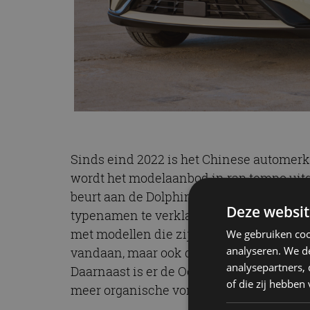
Sinds eind 2022 is het Chinese automerk
wordt het modelaanbod in rap tempo uitge
beurt aan de Dolphin om de oversteek t
Deze websit
typenamen te verklaren: BYD werkt met ve
met modellen die zijn vernoemd naar d
We gebruiken coo
analyseren. We de
vandaan, maar ook de Atto 3. In thuislan
analysepartners,
Daarnaast is er de Ocean Series, met mo
of die zij hebbe
meer organische vormgeving hebben. Da