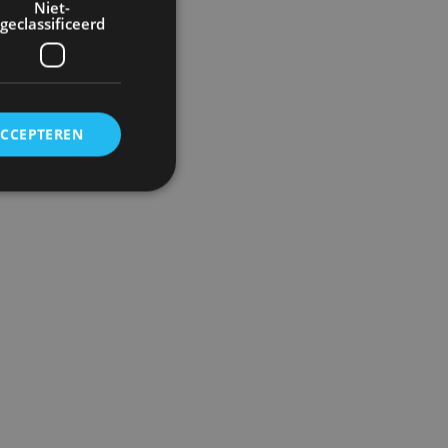
Niet-
geclassificeerd
ACCEPTEREN
rd
elding en
ervice om
es van de bezoeker
unen van de
den van