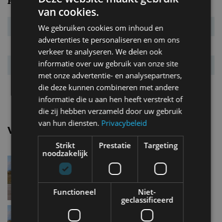
Prestaties
van cookies.
Systeemvermogen
130 kW (177 pk)
We gebruiken cookies om inhoud en
advertenties te personaliseren en om ons
Systeemkoppel
290 Nm
verkeer te analyseren. We delen ook
informatie over uw gebruik van onze site
Acc. 0-100 km/u
10,0 s
met onze advertentie- en analysepartners,
Topsnelheid
160 km/u
die deze kunnen combineren met andere
informatie die u aan hen heeft verstrekt of
die zij hebben verzameld door uw gebruik
van hun diensten.
Privacybeleid
Vergelijkbare uitvoeringen
Strikt
Prestatie
Targeting
noodzakelijk
Byd DolphinActive
Functioneel
Niet-
geclassificeerd
Byd DolphinComfort