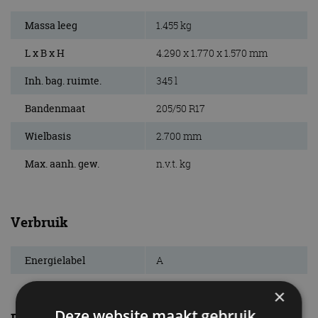
Massa leeg
1.455 kg
L x B x H
4.290 x 1.770 x 1.570 mm
Inh. bag. ruimte.
345 l
Bandenmaat
205/50 R17
Wielbasis
2.700 mm
Max. aanh. gew.
n.v.t. kg
Verbruik
Energielabel
A
×
Deze website maakt gebruik