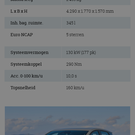
L x B x H
4.290 x 1.770 x 1.570 mm
Inh. bag. ruimte.
345 l
Euro NCAP
5 sterren
Systeemvermogen
130 kW (177 pk)
Systeemkoppel
290 Nm
Acc. 0-100 km/u
10,0 s
Topsnelheid
160 km/u