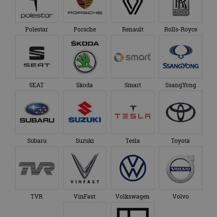
Polestar
Porsche
Renault
Rolls-Royce
SEAT
Skoda
Smart
SsangYong
Subaru
Suzuki
Tesla
Toyota
TVR
VinFast
Volkswagen
Volvo