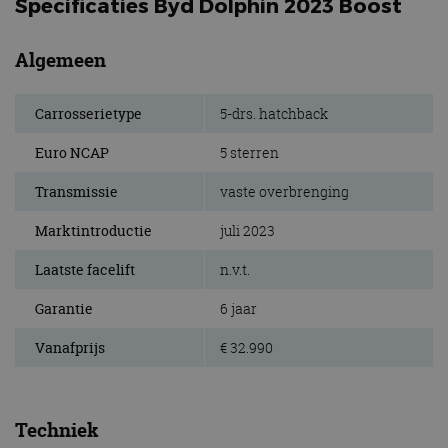
Specificaties Byd Dolphin 2023 Boost
Algemeen
Carrosserietype
5-drs. hatchback
Euro NCAP
5 sterren
Transmissie
vaste overbrenging
Marktintroductie
juli 2023
Laatste facelift
n.v.t.
Garantie
6 jaar
Vanafprijs
€ 32.990
Techniek