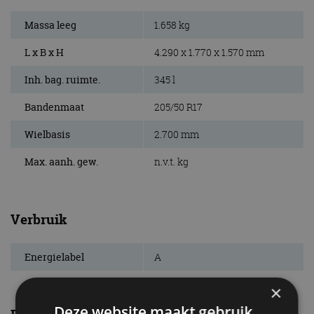
Massa leeg
1.658 kg
L x B x H
4.290 x 1.770 x 1.570 mm
Inh. bag. ruimte.
345 l
Bandenmaat
205/50 R17
Wielbasis
2.700 mm
Max. aanh. gew.
n.v.t. kg
Verbruik
Energielabel
A
×
Deze website maakt gebruik