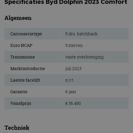
Specificaties Byd Dolphin 2023 Comfort
Algemeen
Carrosserietype
5-drs. hatchback
Euro NCAP
5 sterren
Transmissie
vaste overbrenging
Marktintroductie
juli 2023
Laatste facelift
n.v.t.
Garantie
6 jaar
Vanafprijs
€ 36.490
Techniek