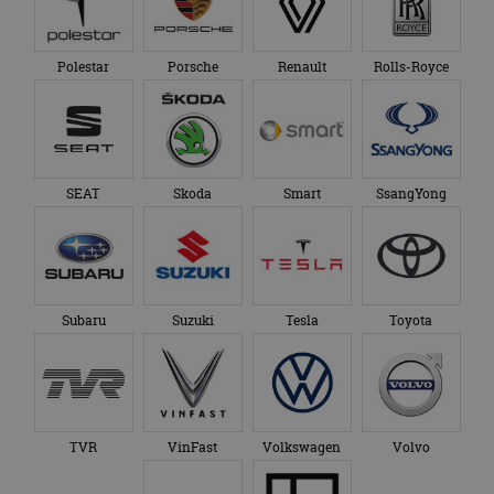
Polestar
Porsche
Renault
Rolls-Royce
SEAT
Skoda
Smart
SsangYong
Subaru
Suzuki
Tesla
Toyota
TVR
VinFast
Volkswagen
Volvo