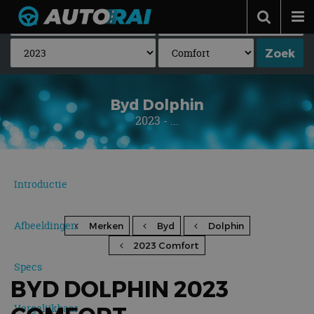
Autonieuws
Podcast
Autotests
Byd Dolphin
2023 - ...
Automerken
Adverteren
Contact
Introductie
MotorRAI.nl
Afbeeldingen
Merken
Byd
Dolphin
2023 Comfort
Specs
BYD DOLPHIN 2023
Vergelijkbaar