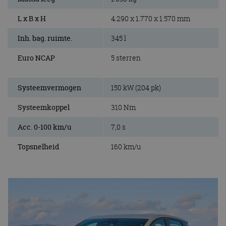
L x B x H
4.290 x 1.770 x 1.570 mm
Inh. bag. ruimte.
345 l
Euro NCAP
5 sterren
Systeemvermogen
150 kW (204 pk)
Systeemkoppel
310 Nm
Acc. 0-100 km/u
7,0 s
Topsnelheid
160 km/u