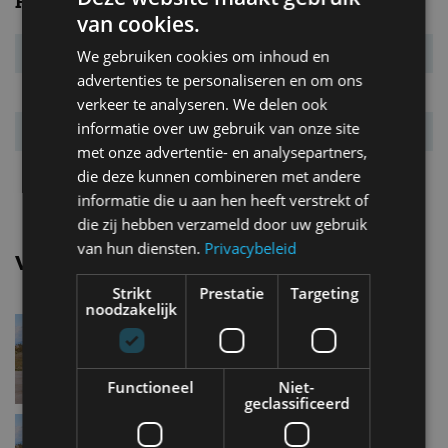
Prestaties
van cookies.
Systeemvermogen
150 kW (204 pk)
We gebruiken cookies om inhoud en
advertenties te personaliseren en om ons
Systeemkoppel
310 Nm
verkeer te analyseren. We delen ook
informatie over uw gebruik van onze site
Acc. 0-100 km/u
7,0 s
met onze advertentie- en analysepartners,
Topsnelheid
160 km/u
die deze kunnen combineren met andere
informatie die u aan hen heeft verstrekt of
die zij hebben verzameld door uw gebruik
van hun diensten.
Privacybeleid
Vergelijkbare uitvoeringen
Strikt
Prestatie
Targeting
noodzakelijk
Byd DolphinActive
Functioneel
Niet-
geclassificeerd
Byd DolphinBoost